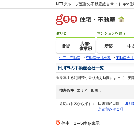
NTTグループ運営の不動産総合サイト goo
借りる
マンションを買う
店舗･
賃貸
新築
中
事業用
住宅・不動産
>
不動産会社検索
>
不動産会社
田川市の不動産会社一覧
※乗車する時間帯や乗り換え時間によって、実
検索条件
エリア：田川市
田川郡糸田町 |
田川
近辺の市区から探す：
京都郡みやこ町
5
件中
1～5
件を表示