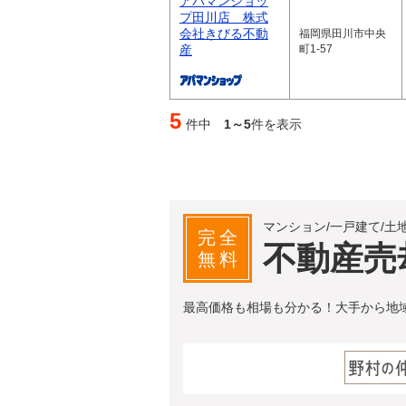
アパマンショッ
プ田川店 株式
会社きびる不動
福岡県田川市中央
産
町1-57
5
件中
1～5
件を表示
マンション/一戸建て/土
完全
不動産売
無料
最高価格も相場も分かる！大手から地