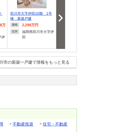
と
田川市大字伊田10期 1号
田川市春日町2期 全2棟
田川市伊田1
棟 新築戸建
新築戸建
新築戸建
98万
2,298万円
2,498万円
2,298
価格
価格
価格
円
福岡県田川市大字伊
福岡県田川市春日町
住所
住所
字伊
田
福岡県
住所
田
川市の新築一戸建て情報をもっと見る
用
不動産投資
住宅・不動産