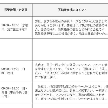
営業時間・定休日
不動産会社のコメント
弊社、きびる不動産の会員ページをご覧いただきまして
10:00～18:00 水曜
ありがとうございます。弊社は田川市が本社の賃貸の仲
日、第二第三木曜日
介、売買の仲介、賃貸物件の管理などを行う会社です。
業界経験10年以上の社員が多く、地元出身者が多いの…
当店は、田川一円を中心に賃貸マンション、アパート等
09:00～17:00 日
を管理しております。「売りたい」「買いたい」「貸し
曜・祝日
たい」「借りたい」不動産に関することは何でもお気軽
にご相談下さい。
当社は、(有)諸隅不動産の紹介ページへようこそ！！
09:00～18:00 日・
川エリアのお部屋探しは、是非ご相談下さい。一戸建て
祭日（事前予約で案
からアパート、マンションなど、家族の構成にあわせ
内可）
て、皆様に快適な生活をおくっていただけます様に提…