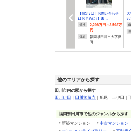
【限定3邸！お問い合わせ
大
はお早めに♪】田…
8
2,298万円～2,598万
価格
価
円
住
福岡県田川市大字伊
住所
田
他のエリアから探す
田川市内の駅から探す
田川伊田
｜
田川後藤寺
｜
船尾
｜
上伊田
｜
福岡県田川市で他のジャンルから探す
新築マンション
中古マンション
マンションライブラリー
不動産