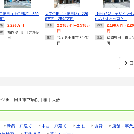
字伊田（上伊田駅） 229
大字伊田（上伊田駅） 229
【最終2邸！デザイン性
万円
8万円～2598万円
住みやすさの両立…
2,298万円
2,298万円～2,598万
2,198万円・2,2
格
価格
価格
円
円
福岡県田川市大字伊
所
田
福岡県田川市大字伊
福岡県田川市大
住所
住所
田
田
田
下伊田
｜
田川市立病院
｜
糒
｜
大藪
新築一戸建て
中古一戸建て
土地
賃貸
店舗・事業
会社検索
家賃相場
暮らしデータ