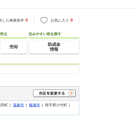
0
0
存した検索条件
お気に入り
売る
住みやすい街を探す
助成金
売却
情報
田町 |
嘉麻市
|
飯塚市
|
鞍手郡小竹町 |