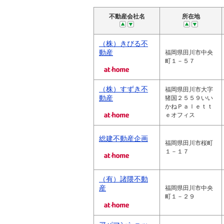
不動産会社名
所在地
（株）きびる不
動産
福岡県田川市中央
町１－５７
（株）すずき不
福岡県田川市大字
動産
猪国２５５９いい
かねＰａｌｅｔｔ
ｅオフィス
総建不動産企画
福岡県田川市桜町
１－１７
（有）諸隈不動
産
福岡県田川市中央
町１－２９