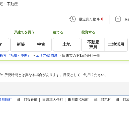
住宅・不動産
0
最近見た物件
保
一戸建てを買う
建てる
投資する
不動産
古
新築
中古
土地
土地活用
投資
検索（九州・沖縄）
>
エリア/福岡県
>
田川市の不動産会社一覧
際の所要時間とは異なる場合があります。目安としてご利用ください。
郡川崎町
|
田川郡香春町 |
田川郡大任町 |
田川郡福智町 |
田川郡赤村 |
田川郡添