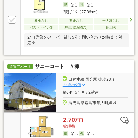
なし
なし
2
2階 / 1K（27.86m
）
礼金なし
敷金なし
一人暮らし
バス・トイレ別
駐車場(近隣含)
最上階
24Ｈ営業のスーパー徒歩5分！問い合わせ24時まで対
応☆
サニーコート Ａ棟
賃貸アパート
日豊本線 国分駅 徒歩28分
その他の交通
築34年6ヶ月 / 2階建
鹿児島県霧島市隼人町姫城
2.70
万円
管理費-
なし
なし