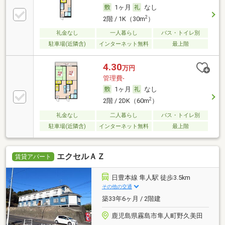
1ヶ月
なし
2
2階 / 1K（30m
）
礼金なし
一人暮らし
バス・トイレ別
駐車場(近隣含)
インターネット無料
最上階
4.30
万円
管理費-
1ヶ月
なし
2
2階 / 2DK（60m
）
礼金なし
二人暮らし
バス・トイレ別
駐車場(近隣含)
インターネット無料
最上階
エクセルＡＺ
賃貸アパート
日豊本線 隼人駅 徒歩3.5km
その他の交通
築33年6ヶ月 / 2階建
鹿児島県霧島市隼人町野久美田