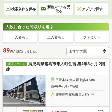
新着メールを受
検索条件を保存
アプリで探す
取る
人数に合った間取りを選ぶ
一人暮らし
二人暮らし
ファミリー
89
件
が該当しました。
鹿児島県霧島市隼人町住吉 築4年8ヶ月 2階
賃貸アパート
建
日豊本線 隼人駅 徒歩3.6km
築4年8ヶ月 / 2階建
鹿児島県霧島市隼人町住吉