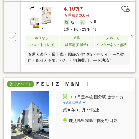
4.10
万円
管理費3,000円
なし
1ヶ月
2
2階 / 1K（23.1m
）
敷金なし
新築
一人暮らし
バス・トイレ別
駐車場(近隣含)
インターネット無料
管理人巡回・最上階・閑静な住宅街・デザイナーズ物
件・保証人不要／代行 ・初期費用カード決済可
ＦＥＬＩＺ Ｍ＆Ｍ Ｉ
賃貸アパート
ＪＲ日豊本線 国分駅 徒歩20分
その他の交通
築10年8ヶ月 / 2階建
鹿児島県霧島市国分野口東