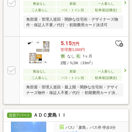
敷金なし
新築
一人暮らし
二人暮らし
バス・トイレ別
駐車場(近隣含)
角部屋・管理人巡回・閑静な住宅街・デザイナーズ物
件・保証人不要／代行 ・初期費用カード決済可
5.15
万円
管理費3,000円
なし
1ヶ月
2
2階 / 1LDK（33m
）
敷金なし
新築
一人暮らし
二人暮らし
バス・トイレ別
駐車場(近隣含)
角部屋・管理人巡回・最上階・閑静な住宅街・デザイ
ナーズ物件・保証人不要／代行 ・初期費用カード決済
可
ＡＤＣ麦島ＩＩ
賃貸アパート
バス/「麦島」バス停 停歩3分