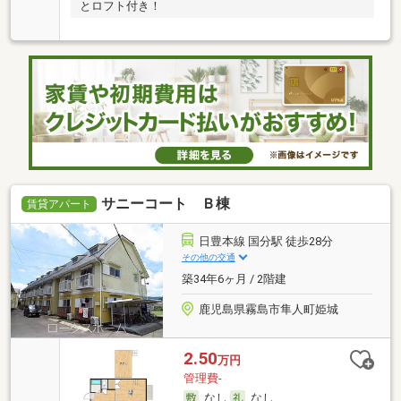
とロフト付き！
サニーコート Ｂ棟
賃貸アパート
日豊本線 国分駅 徒歩28分
その他の交通
築34年6ヶ月 / 2階建
鹿児島県霧島市隼人町姫城
2.50
万円
管理費-
なし
なし