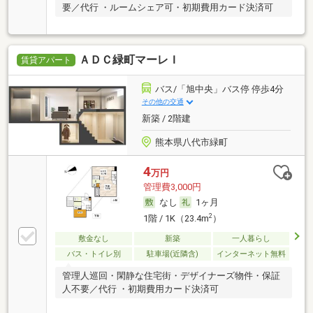
要／代行 ・ルームシェア可・初期費用カード決済可
ＡＤＣ緑町マーレＩ
賃貸アパート
バス/「旭中央」バス停 停歩4分
その他の交通
新築 / 2階建
熊本県八代市緑町
4
万円
管理費3,000円
なし
1ヶ月
2
1階 / 1K（23.4m
）
敷金なし
新築
一人暮らし
バス・トイレ別
駐車場(近隣含)
インターネット無料
管理人巡回・閑静な住宅街・デザイナーズ物件・保証
人不要／代行 ・初期費用カード決済可