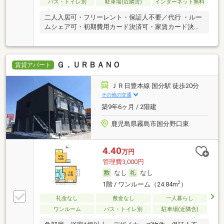
バス・トイレ別
駐車場(近隣含)
インターネット無料
二人入居可・フリーレント・保証人不要／代行 ・ルー
ムシェア可・初期費用カード決済可・家賃カード決済
可
Ｇ．ＵＲＢＡＮＯ
賃貸アパート
ＪＲ日豊本線 国分駅 徒歩20分
その他の交通
築9年6ヶ月 / 2階建
鹿児島県霧島市国分野口東
4.40
万円
管理費3,000円
なし
なし
2
1階 / ワンルーム（24.84m
）
礼金なし
敷金なし
一人暮らし
ワンルーム
バス・トイレ別
駐車場(近隣含)