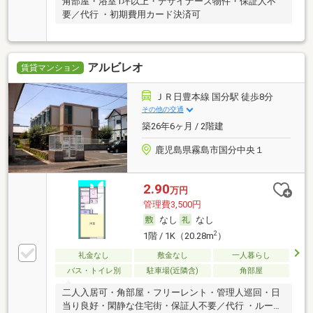
角部屋・浴室1坪以上・デザイナーズ物件・保証人不
要／代行 ・初期費用カード決済可
アルビレオ
賃貸マンション
ＪＲ日豊本線 国分駅 徒歩8分
その他の交通
築26年6ヶ月 / 2階建
鹿児島県霧島市国分中央１
2.90
万円
管理費3,500円
なし
なし
2
1階 / 1K（20.28m
）
礼金なし
敷金なし
一人暮らし
バス・トイレ別
駐車場(近隣含)
角部屋
二人入居可・角部屋・フリーレント・管理人巡回・日
当り良好・閑静な住宅街・保証人不要／代行 ・ルーム