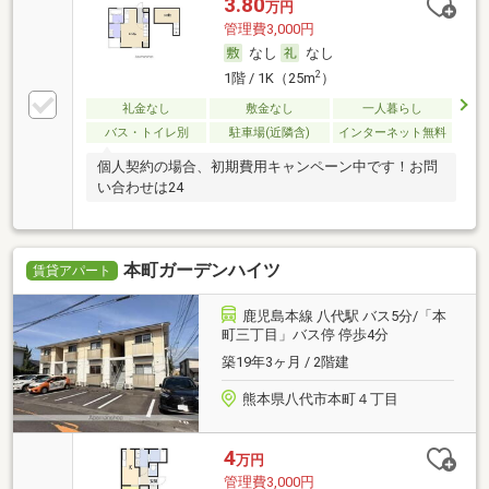
3.80
万円
管理費3,000円
なし
なし
2
1階 / 1K（25m
）
礼金なし
敷金なし
一人暮らし
バス・トイレ別
駐車場(近隣含)
インターネット無料
個人契約の場合、初期費用キャンペーン中です！お問
い合わせは24
本町ガーデンハイツ
賃貸アパート
鹿児島本線 八代駅 バス5分/「本
町三丁目」バス停 停歩4分
築19年3ヶ月 / 2階建
熊本県八代市本町４丁目
4
万円
管理費3,000円