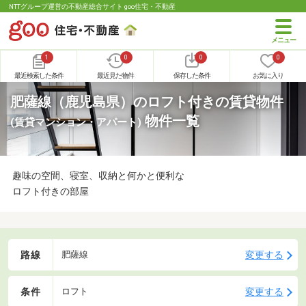
NTTグループ運営の不動産総合サイト goo住宅・不動産
1
0
0
0
最近検索した条件
最近見た物件
保存した条件
お気に入り
肥薩線（鹿児島県）のロフト付きの賃貸物件
物件一覧
(賃貸マンション・アパート)
趣味の空間、寝室、収納と何かと便利な
ロフト付きの部屋
路線
変更する
肥薩線
条件
変更する
ロフト