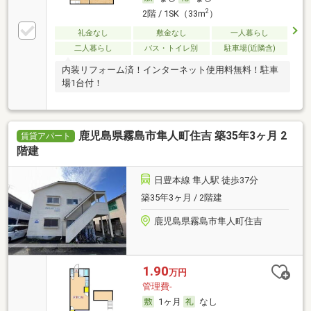
2
2階 / 1SK（33m
）
礼金なし
敷金なし
一人暮らし
二人暮らし
バス・トイレ別
駐車場(近隣含)
内装リフォーム済！インターネット使用料無料！駐車
場1台付！
鹿児島県霧島市隼人町住吉 築35年3ヶ月 2
賃貸アパート
階建
日豊本線 隼人駅 徒歩37分
築35年3ヶ月 / 2階建
鹿児島県霧島市隼人町住吉
1.90
万円
管理費-
1ヶ月
なし