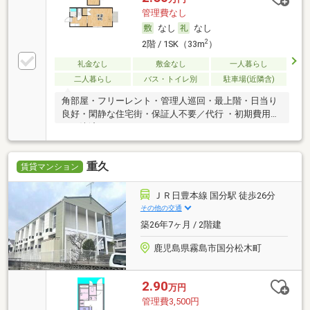
管理費なし
なし
なし
2
2階 / 1SK（33m
）
礼金なし
敷金なし
一人暮らし
二人暮らし
バス・トイレ別
駐車場(近隣含)
角部屋・フリーレント・管理人巡回・最上階・日当り
良好・閑静な住宅街・保証人不要／代行 ・初期費用カ
ード決済可
重久
賃貸マンション
ＪＲ日豊本線 国分駅 徒歩26分
その他の交通
築26年7ヶ月 / 2階建
鹿児島県霧島市国分松木町
2.90
万円
管理費3,500円