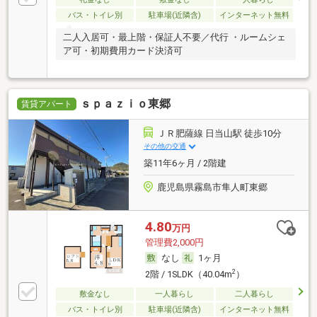
バス・トイレ別
駐車場(近隣含)
インターネット無料
二人入居可・最上階・保証人不要／代行 ・ルームシェ
ア可・初期費用カード決済可
ｓｐａｚｉｏ東郷
賃貸アパート
ＪＲ肥薩線 日当山駅 徒歩10分
その他の交通
築11年6ヶ月 / 2階建
鹿児島県霧島市隼人町東郷
4.80
万円
管理費2,000円
なし
1ヶ月
2
2階 / 1SLDK（40.04m
）
敷金なし
一人暮らし
二人暮らし
バス・トイレ別
駐車場(近隣含)
インターネット無料