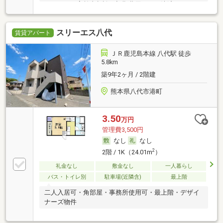
シェア可・高齢者相談・初期費用カード決済可
スリーエス八代
賃貸アパート
ＪＲ鹿児島本線 八代駅 徒歩
5.8km
築9年2ヶ月 / 2階建
熊本県八代市港町
3.50
万円
管理費3,500円
なし
なし
2
2階 / 1K（24.01m
）
礼金なし
敷金なし
一人暮らし
バス・トイレ別
駐車場(近隣含)
最上階
二人入居可・角部屋・事務所使用可・最上階・デザイ
ナーズ物件