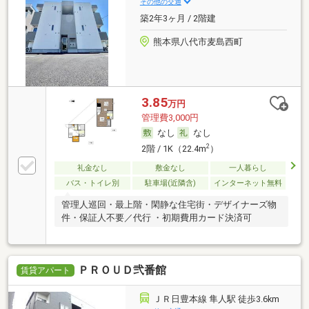
その他の交通
築2年3ヶ月 / 2階建
熊本県八代市麦島西町
3.85
万円
管理費3,000円
なし
なし
2
2階 / 1K（22.4m
）
礼金なし
敷金なし
一人暮らし
バス・トイレ別
駐車場(近隣含)
インターネット無料
管理人巡回・最上階・閑静な住宅街・デザイナーズ物
件・保証人不要／代行 ・初期費用カード決済可
ＰＲＯＵＤ弐番館
賃貸アパート
ＪＲ日豊本線 隼人駅 徒歩3.6km