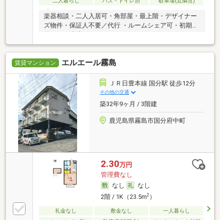
二人暮らし
バス・トイレ別
駐車場(近隣含)
楽器相談・二人入居可・角部屋・最上階・デザイナー
ズ物件・保証人不要／代行 ・ルームシェア可・初期費
用カード決済可
エルエール霧島
賃貸マンション
ＪＲ日豊本線 国分駅 徒歩12分
その他の交通
築32年9ヶ月 / 3階建
鹿児島県霧島市国分府中町
2.30
万円
管理費なし
なし
なし
2
2階 / 1K（23.5m
）
礼金なし
敷金なし
一人暮らし