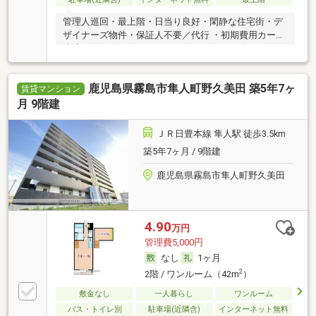
管理人巡回・最上階・日当り良好・閑静な住宅街・デ
ザイナーズ物件・保証人不要／代行 ・初期費用カード
決済可
鹿児島県霧島市隼人町野久美田 築5年7ヶ
賃貸マンション
月 9階建
ＪＲ日豊本線 隼人駅 徒歩3.5km
築5年7ヶ月 / 9階建
鹿児島県霧島市隼人町野久美田
4.90
万円
管理費5,000円
なし
1ヶ月
2
2階 / ワンルーム（42m
）
敷金なし
一人暮らし
ワンルーム
バス・トイレ別
駐車場(近隣含)
インターネット無料