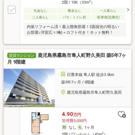
2
2階 / 1SK（33m
）
礼金なし
敷金なし
一人暮らし
二人暮らし
バス・トイレ別
駐車場(近隣含)
内装リフォーム済！最上階角部屋！2面採光の明るい
お部屋♪洋室広々9帖＋ロフト付き！ネット無料！
鹿児島県霧島市隼人町野久美田 築5年7ヶ
賃貸マンション
月 9階建
日豊本線 隼人駅 徒歩3.5km
築5年7ヶ月 / 9階建
鹿児島県霧島市隼人町野久美田
4.90
万円
管理費5,000円
なし
1ヶ月
2
2階 / ワンルーム（42m
）