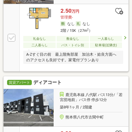
2.50
万円
管理費-
なし
なし
2
2階 / 1SK（27m
）
礼金なし
敷金なし
一人暮らし
二人暮らし
バス・トイレ別
駐車場(近隣含)
A-Zすぐ目の前 最上階角部屋 加治木・姶良方面へ
のアクセスも良好です。家電付プランあり
ディアコート
賃貸アパート
鹿児島本線 八代駅 バス13分/「若
宮団地前」バス停 停歩12分
築8年1ヶ月 / 2階建
熊本県八代市古閑中町