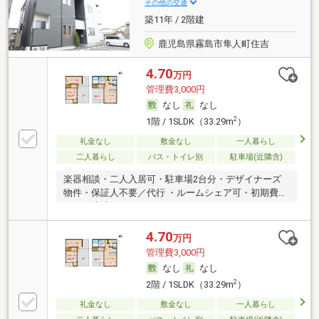
その他の交通
築11年 / 2階建
鹿児島県霧島市隼人町住吉
4.70
万円
管理費3,000円
なし
なし
2
1階 / 1SLDK（33.29m
）
礼金なし
敷金なし
一人暮らし
二人暮らし
バス・トイレ別
駐車場(近隣含)
楽器相談・二人入居可・駐車場2台分・デザイナーズ
物件・保証人不要／代行 ・ルームシェア可・初期費用
カード決済可
4.70
万円
管理費3,000円
なし
なし
2
2階 / 1SLDK（33.29m
）
礼金なし
敷金なし
一人暮らし