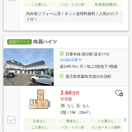
二人暮らし
バス・トイレ別
駐車場(近隣含)
内外装リフォーム済！ネット使用料無料！人気のロフ
ト付！
向花ハイツ
賃貸アパート
日豊本線 国分駅 徒歩11分
その他の交通
築34年10ヶ月 / 地上2階地下1階建
鹿児島県霧島市国分向花町
2.60
万円
管理費-
なし
なし
2
2階 / 1SK（26m
）
礼金なし
敷金なし
一人暮らし
二人暮らし
バス・トイレ別
インターネット無料