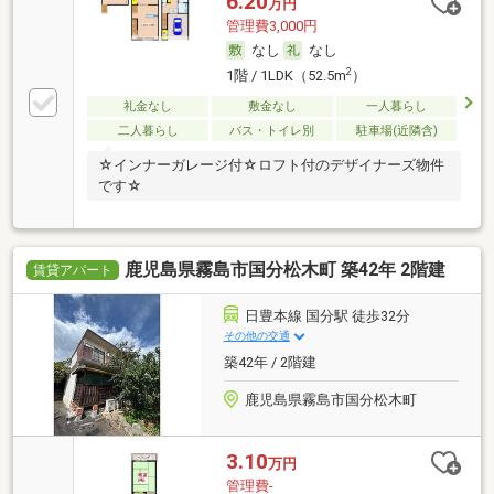
6.20
万円
管理費3,000円
なし
なし
2
1階 / 1LDK（52.5m
）
礼金なし
敷金なし
一人暮らし
二人暮らし
バス・トイレ別
駐車場(近隣含)
☆インナーガレージ付☆ロフト付のデザイナーズ物件
です☆
鹿児島県霧島市国分松木町 築42年 2階建
賃貸アパート
日豊本線 国分駅 徒歩32分
その他の交通
築42年 / 2階建
鹿児島県霧島市国分松木町
3.10
万円
管理費-