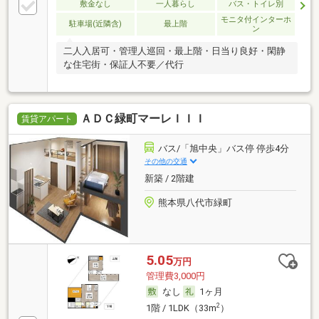
敷金なし
一人暮らし
バス・トイレ別
モニタ付インターホ
駐車場(近隣含)
最上階
ン
二人入居可・管理人巡回・最上階・日当り良好・閑静
な住宅街・保証人不要／代行
ＡＤＣ緑町マーレＩＩＩ
賃貸アパート
バス/「旭中央」バス停 停歩4分
その他の交通
新築 / 2階建
熊本県八代市緑町
5.05
万円
管理費3,000円
なし
1ヶ月
2
1階 / 1LDK（33m
）