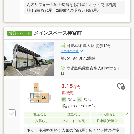
内装リフォーム済の綺麗なお部屋！ネット使用料無
料！2階角部屋！2面採光の明るいお部屋♪
メインスペース神宮前
賃貸アパート
日豊本線 隼人駅 徒歩15分
その他の交通
築35年8ヶ月 / 2階建
鹿児島県霧島市隼人町神宮５丁
目
3.15
万円
管理費-
なし
なし
2
1階 / 1SK（26.5m
）
礼金なし
敷金なし
一人暮らし
二人暮らし
バス・トイレ別
駐車場(近隣含)
ネット使用料無料！人気の角部屋！広々11.4帖の洋室