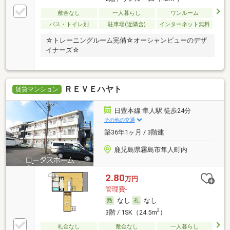
敷金なし
一人暮らし
ワンルーム
バス・トイレ別
駐車場(近隣含)
インターネット無料
☆トレーニングルーム完備☆オーシャンビューのデザ
イナーズ☆
ＲＥＶＥハヤト
賃貸マンション
日豊本線 隼人駅 徒歩24分
その他の交通
築36年1ヶ月 / 3階建
鹿児島県霧島市隼人町内
2.80
万円
管理費-
なし
なし
2
3階 / 1SK（24.5m
）
礼金なし
敷金なし
一人暮らし