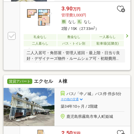
3.90
万円
管理費3,000円
なし
なし
2
2階 / 1SK（27.33m
）
礼金なし
敷金なし
一人暮らし
二人暮らし
バス・トイレ別
駐車場(近隣含)
二人入居可・角部屋・管理人巡回・最上階・日当り良
好・デザイナーズ物件・ルームシェア可・初期費用カ
ード決済可
エクセル Ａ棟
賃貸アパート
バス/「中ノ城」バス停 停歩5分
その他の交通
築34年10ヶ月 / 2階建
鹿児島県霧島市隼人町姫城
2.50
万円