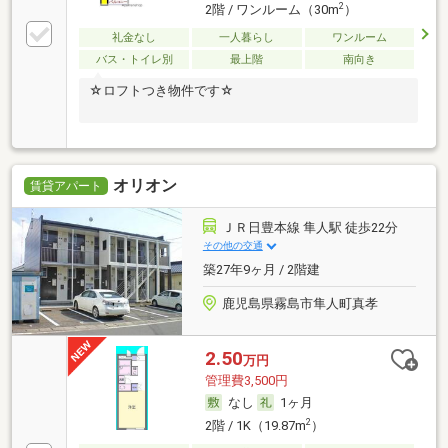
2
2階 / ワンルーム（30m
）
礼金なし
一人暮らし
ワンルーム
バス・トイレ別
最上階
南向き
☆ロフトつき物件です☆
オリオン
賃貸アパート
ＪＲ日豊本線 隼人駅 徒歩22分
その他の交通
築27年9ヶ月 / 2階建
鹿児島県霧島市隼人町真孝
2.50
万円
管理費3,500円
なし
1ヶ月
2
2階 / 1K（19.87m
）