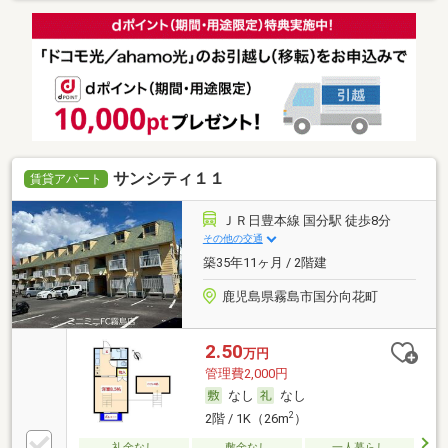
サンシティ１１
賃貸アパート
ＪＲ日豊本線 国分駅 徒歩8分
その他の交通
築35年11ヶ月 / 2階建
鹿児島県霧島市国分向花町
2.50
万円
管理費2,000円
なし
なし
2
2階 / 1K（26m
）
礼金なし
敷金なし
一人暮らし