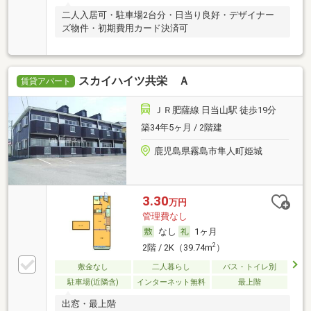
二人入居可・駐車場2台分・日当り良好・デザイナー
ズ物件・初期費用カード決済可
スカイハイツ共栄 Ａ
賃貸アパート
ＪＲ肥薩線 日当山駅 徒歩19分
築34年5ヶ月 / 2階建
鹿児島県霧島市隼人町姫城
3.30
万円
管理費なし
なし
1ヶ月
2
2階 / 2K（39.74m
）
敷金なし
二人暮らし
バス・トイレ別
駐車場(近隣含)
インターネット無料
最上階
出窓・最上階