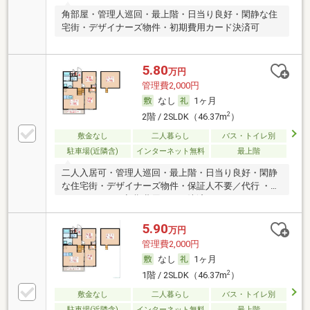
角部屋・管理人巡回・最上階・日当り良好・閑静な住
宅街・デザイナーズ物件・初期費用カード決済可
5.80
万円
管理費2,000円
なし
1ヶ月
2
2階 / 2SLDK（46.37m
）
敷金なし
二人暮らし
バス・トイレ別
駐車場(近隣含)
インターネット無料
最上階
二人入居可・管理人巡回・最上階・日当り良好・閑静
な住宅街・デザイナーズ物件・保証人不要／代行 ・ル
ームシェア可・初期費用カード決済可
5.90
万円
管理費2,000円
なし
1ヶ月
2
1階 / 2SLDK（46.37m
）
敷金なし
二人暮らし
バス・トイレ別
駐車場(近隣含)
インターネット無料
最上階