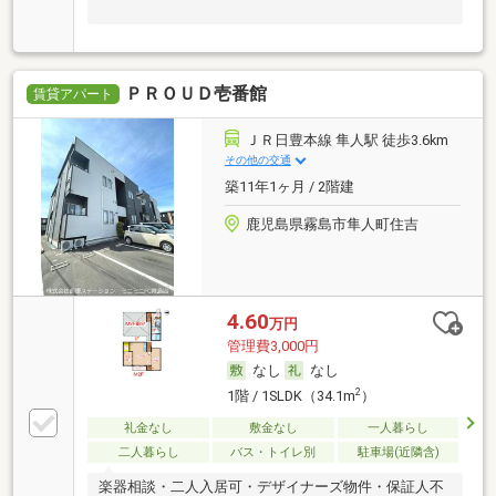
ＰＲＯＵＤ壱番館
賃貸アパート
ＪＲ日豊本線 隼人駅 徒歩3.6km
その他の交通
築11年1ヶ月 / 2階建
鹿児島県霧島市隼人町住吉
4.60
万円
管理費3,000円
なし
なし
2
1階 / 1SLDK（34.1m
）
礼金なし
敷金なし
一人暮らし
二人暮らし
バス・トイレ別
駐車場(近隣含)
楽器相談・二人入居可・デザイナーズ物件・保証人不