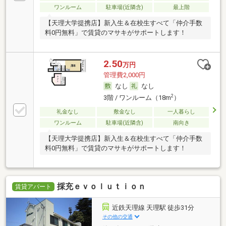
ワンルーム
駐車場(近隣含)
最上階
【天理大学提携店】新入生＆在校生すべて「仲介手数
料0円無料」で賃貸のマサキがサポートします！
2.50
万円
管理費2,000円
なし
なし
2
3階 / ワンルーム（18m
）
礼金なし
敷金なし
一人暮らし
ワンルーム
駐車場(近隣含)
南向き
【天理大学提携店】新入生＆在校生すべて「仲介手数
料0円無料」で賃貸のマサキがサポートします！
採充ｅｖｏｌｕｔｉｏｎ
賃貸アパート
近鉄天理線 天理駅 徒歩31分
その他の交通