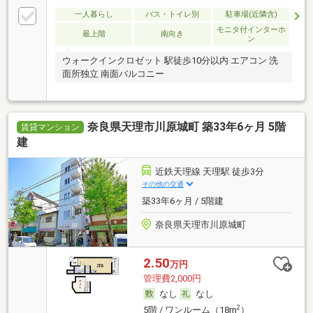
一人暮らし
バス・トイレ別
駐車場(近隣含)
モニタ付インターホ
最上階
南向き
ン
ウォークインクロゼット 駅徒歩10分以内 エアコン 洗
面所独立 南面バルコニー
奈良県天理市川原城町 築33年6ヶ月 5階
賃貸マンション
建
近鉄天理線 天理駅 徒歩3分
その他の交通
築33年6ヶ月 / 5階建
奈良県天理市川原城町
2.50
万円
管理費2,000円
なし
なし
2
5階 / ワンルーム（18m
）