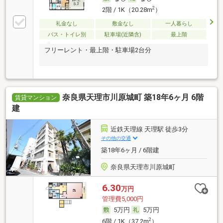
2
2階 / 1K（20.28m
）
礼金なし
敷金なし
一人暮らし
バス・トイレ別
駐車場(近隣含)
最上階
フリーレント・最上階・駐車場2台分
奈良県天理市川原城町 築18年6ヶ月 6階
賃貸マンション
建
近鉄天理線 天理駅 徒歩3分
その他の交通
築18年6ヶ月 / 6階建
奈良県天理市川原城町
6.30
万円
管理費5,000円
5万円
5万円
2
6階 / 1K（37.2m
）