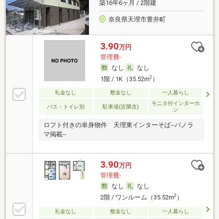
築16年6ヶ月 / 2階建
奈良県天理市豊井町
3.90
万円
管理費-
なし
なし
2
1階 / 1K（35.52m
）
礼金なし
敷金なし
一人暮らし
モニタ付インターホ
バス・トイレ別
駐車場(近隣含)
ン
ロフト付きの単身物件 天理東インターそば--パノラ
マ掲載--
3.90
万円
管理費-
なし
なし
2
2階 / ワンルーム（35.52m
）
礼金なし
敷金なし
一人暮らし