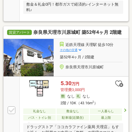
敷金＆礼金0円！都市ガスで経済的♪インターネット無
料♪
奈良県天理市川原城町 築52年4ヶ月 2階建
賃貸アパート
近鉄天理線 天理駅 徒歩10分
その他の交通
築52年4ヶ月 / 2階建
奈良県天理市川原城町
5.30
万円
管理費3,000円
なし
なし
2
2階 / 1DK（43.16m
）
礼金なし
敷金なし
一人暮らし
バス・トイレ別
駐車場(近隣含)
最上階
ドラッグストア「ココカラファイン薬局 天理店」もす