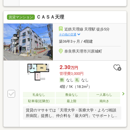
ＣＡＳＡ天理
賃貸マンション
近鉄天理線 天理駅 徒歩5分
その他の交通
築36年3ヶ月 / 4階建
奈良県天理市川原城町
2.30
万円
管理費3,000円
なし
なし
2
4階 / 1K（18.2m
）
礼金なし
敷金なし
一人暮らし
駐車場(近隣含)
最上階
南向き
賃貸のマサキでは「天理大学・医療大学・よろづ相談
所病院」提携し、仲介料を「最大0円」でサポートし
ます