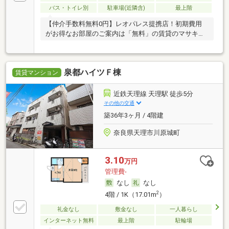
バス・トイレ別
駐車場(近隣含)
最上階
【仲介手数料無料0円】レオパレス提携店！初期費用
がお得なお部屋のご案内は「無料」の賃貸のマサキ
へ！
泉都ハイツＦ棟
賃貸マンション
近鉄天理線 天理駅 徒歩5分
その他の交通
築36年3ヶ月 / 4階建
奈良県天理市川原城町
3.10
万円
管理費-
なし
なし
2
4階 / 1K（17.01m
）
礼金なし
敷金なし
一人暮らし
インターネット無料
最上階
駐輪場