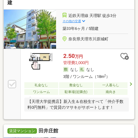
建
近鉄天理線 天理駅 徒歩3分
その他の交通
築33年6ヶ月 / 5階建
奈良県天理市川原城町
2.50
万円
管理費2,000円
なし
なし
2
3階 / ワンルーム（18m
）
礼金なし
敷金なし
一人暮らし
ワンルーム
駐車場(近隣含)
南向き
【天理大学提携店】新入生＆在校生すべて「仲介手数
料0円無料」で賃貸のマサキがサポートします！
田井庄館
賃貸マンション