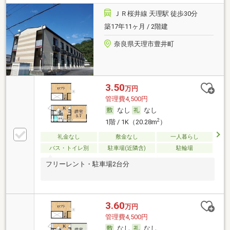
ＪＲ桜井線 天理駅 徒歩30分
築17年11ヶ月 / 2階建
奈良県天理市豊井町
3.50
万円
管理費4,500円
なし
なし
2
1階 / 1K（20.28m
）
礼金なし
敷金なし
一人暮らし
バス・トイレ別
駐車場(近隣含)
駐輪場
フリーレント・駐車場2台分
3.60
万円
管理費4,500円
なし
なし