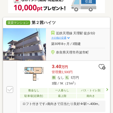
第２茜ハイツ
賃貸マンション
近鉄天理線 天理駅 徒歩5分
その他の交通
築30年8ヶ月 / 3階建
奈良県天理市丹波市町
3.40
万円
管理費2,500円
なし
5万円
2
3階 / 1K（21m
）
敷金なし
一人暮らし
バス・トイレ別
駐車場(近隣含)
最上階
南向き
ロフト付きです♪南向きで日当たり良好☆駅へ400m。