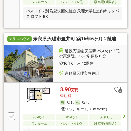
ワンルーム
バス・トイレ別
駐車場(近隣含)
バストイレ別 洗髪洗面化粧台 天理大学杣之内キャンパ
ス ロフト BS
奈良県天理市豊井町 築16年6ヶ月 2階建
テラスハウス
近鉄天理線 天理駅 バス5分/「憩
の家病院」バス停 停歩19分
築16年6ヶ月 / 2階建
奈良県天理市豊井町
3.90
万円
管理費-
なし
なし
2
2階 / ワンルーム（35.52m
）
礼金なし
敷金なし
一人暮らし
ワンルーム
バス・トイレ別
駐車場(近隣含)