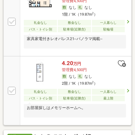
管理費4,500円
なし
なし
2
1階 / 1K（19.87m
）
礼金なし
敷金なし
一人暮らし
バス・トイレ別
駐車場(近隣含)
駐輪場
家具家電付きレオパレス21--パノラマ掲載--
4.20
万円
管理費4,500円
なし
なし
2
2階 / 1K（19.87m
）
礼金なし
敷金なし
一人暮らし
バス・トイレ別
駐車場(近隣含)
最上階
お部屋探しはメモリーホームへ。