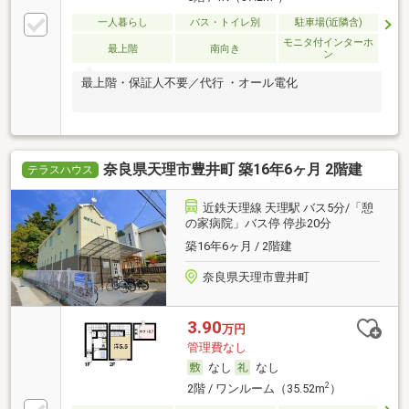
一人暮らし
バス・トイレ別
駐車場(近隣含)
モニタ付インターホ
最上階
南向き
ン
最上階・保証人不要／代行 ・オール電化
奈良県天理市豊井町 築16年6ヶ月 2階建
テラスハウス
近鉄天理線 天理駅 バス5分/「憩
の家病院」バス停 停歩20分
築16年6ヶ月 / 2階建
奈良県天理市豊井町
3.90
万円
管理費なし
なし
なし
2
2階 / ワンルーム（35.52m
）