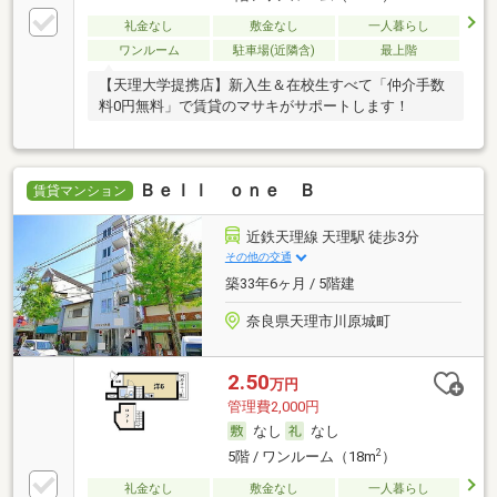
礼金なし
敷金なし
一人暮らし
ワンルーム
駐車場(近隣含)
最上階
【天理大学提携店】新入生＆在校生すべて「仲介手数
料0円無料」で賃貸のマサキがサポートします！
Ｂｅｌｌ ｏｎｅ Ｂ
賃貸マンション
近鉄天理線 天理駅 徒歩3分
その他の交通
築33年6ヶ月 / 5階建
奈良県天理市川原城町
2.50
万円
管理費2,000円
なし
なし
2
5階 / ワンルーム（18m
）
礼金なし
敷金なし
一人暮らし