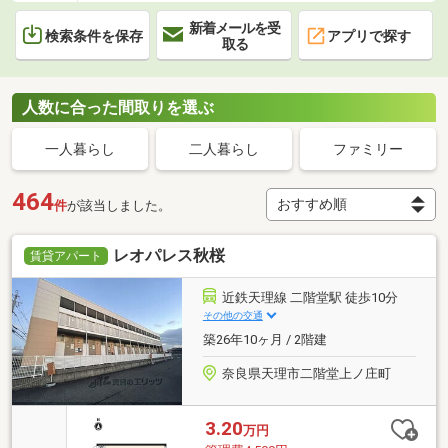
新着メールを受
検索条件を保存
アプリで探す
取る
人数に合った間取りを選ぶ
一人暮らし
二人暮らし
ファミリー
464
件
が該当しました。
レオパレス秋桜
賃貸アパート
近鉄天理線 二階堂駅 徒歩10分
その他の交通
築26年10ヶ月 / 2階建
奈良県天理市二階堂上ノ庄町
3.20
万円