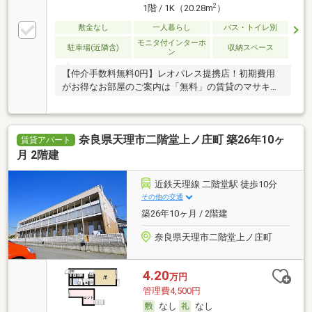
2
1階 / 1K（20.28m
）
敷金なし
一人暮らし
バス・トイレ別
モニタ付インターホ
駐車場(近隣含)
収納スペース
ン
【仲介手数料無料0円】レオパレス提携店！初期費用
がお得なお部屋のご案内は「無料」の賃貸のマサキ
へ！
奈良県天理市二階堂上ノ庄町 築26年10ヶ
賃貸アパート
月 2階建
近鉄天理線 二階堂駅 徒歩10分
その他の交通
築26年10ヶ月 / 2階建
奈良県天理市二階堂上ノ庄町
4.20
万円
管理費4,500円
なし
なし