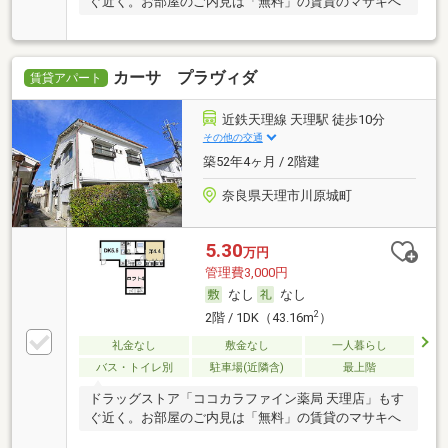
ぐ近く。お部屋のご内見は「無料」の賃貸のマサキへ
カーサ プラヴィダ
賃貸アパート
近鉄天理線 天理駅 徒歩10分
その他の交通
築52年4ヶ月 / 2階建
奈良県天理市川原城町
5.30
万円
管理費3,000円
なし
なし
2
2階 / 1DK（43.16m
）
礼金なし
敷金なし
一人暮らし
バス・トイレ別
駐車場(近隣含)
最上階
ドラッグストア「ココカラファイン薬局 天理店」もす
ぐ近く。お部屋のご内見は「無料」の賃貸のマサキへ