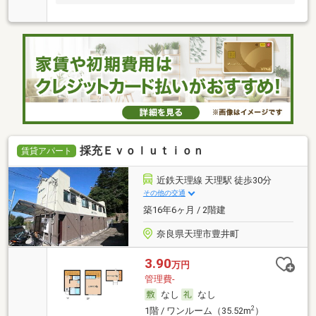
へ！
採充Ｅｖｏｌｕｔｉｏｎ
賃貸アパート
近鉄天理線 天理駅 徒歩30分
その他の交通
築16年6ヶ月 / 2階建
奈良県天理市豊井町
3.90
万円
管理費-
なし
なし
2
1階 / ワンルーム（35.52m
）