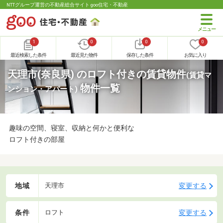
NTTグループ運営の不動産総合サイト goo住宅・不動産
1
0
0
0
最近検索した条件
最近見た物件
保存した条件
お気に入り
天理市(奈良県) のロフト付きの賃貸物件
(賃貸マ
物件一覧
ンション・アパート)
趣味の空間、寝室、収納と何かと便利な
ロフト付きの部屋
地域
変更する
天理市
条件
変更する
ロフト