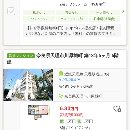
2
2階 / ワンルーム（19.87m
）
礼金なし
敷金なし
一人暮らし
ワンルーム
バス・トイレ別
駐車場(近隣含)
【仲介手数料無料0円】レオパレス提携店！初期費用
がお得なお部屋のご案内は「無料」の賃貸のマサキ
へ！
奈良県天理市川原城町 築18年6ヶ月 6階
賃貸マンション
建
近鉄天理線 天理駅 徒歩3分
その他の交通
築18年6ヶ月 / 6階建
奈良県天理市川原城町
6.30
万円
管理費5,000円
5万円
5万円
2
6階 / 1K（37.2m
）