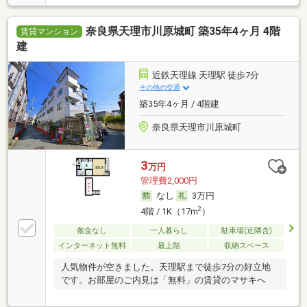
奈良県天理市川原城町 築35年4ヶ月 4階
賃貸マンション
建
近鉄天理線 天理駅 徒歩7分
その他の交通
築35年4ヶ月 / 4階建
奈良県天理市川原城町
3
万円
管理費2,000円
なし
3万円
2
4階 / 1K（17m
）
敷金なし
一人暮らし
駐車場(近隣含)
インターネット無料
最上階
収納スペース
人気物件が空きました。天理駅まで徒歩7分の好立地
です。お部屋のご内見は「無料」の賃貸のマサキへ