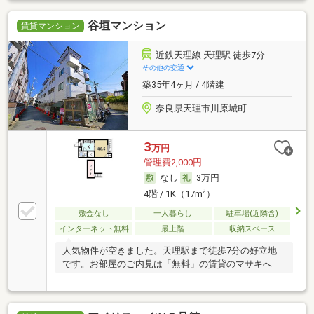
谷垣マンション
賃貸マンション
近鉄天理線 天理駅 徒歩7分
その他の交通
築35年4ヶ月 / 4階建
奈良県天理市川原城町
3
万円
管理費2,000円
なし
3万円
2
4階 / 1K（17m
）
敷金なし
一人暮らし
駐車場(近隣含)
インターネット無料
最上階
収納スペース
人気物件が空きました。天理駅まで徒歩7分の好立地
です。お部屋のご内見は「無料」の賃貸のマサキへ