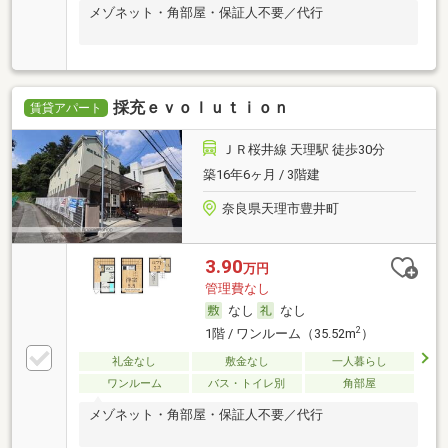
メゾネット・角部屋・保証人不要／代行
採充ｅｖｏｌｕｔｉｏｎ
賃貸アパート
ＪＲ桜井線 天理駅 徒歩30分
築16年6ヶ月 / 3階建
奈良県天理市豊井町
3.90
万円
管理費なし
なし
なし
2
1階 / ワンルーム（35.52m
）
礼金なし
敷金なし
一人暮らし
ワンルーム
バス・トイレ別
角部屋
メゾネット・角部屋・保証人不要／代行