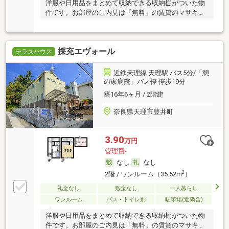
洋服や日用品をまとめて収納できる収納棚がついた物
件です。お部屋のご内見は「無料」の賃貸のマサキ
へ！
採充エヴォール
テラスハウス
近鉄天理線 天理駅 バス5分/「憩
の家病院」バス停 停歩19分
築16年6ヶ月 / 2階建
奈良県天理市豊井町
3.90
万円
管理費-
なし
なし
2
2階 / ワンルーム（35.52m
）
礼金なし
敷金なし
一人暮らし
ワンルーム
バス・トイレ別
駐車場(近隣含)
洋服や日用品をまとめて収納できる収納棚がついた物
件です。お部屋のご内見は「無料」の賃貸のマサキ