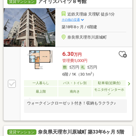
アイリスハイツ８号館
賃貸マンション
近鉄天理線 天理駅 徒歩1分
その他の交通
築18年8ヶ月 / 6階建
奈良県天理市川原城町
6.30
万円
管理費5,000円
5万円
5万円
2
6階 / 1K（30.1m
）
一人暮らし
バス・トイレ別
駐車場(近隣含)
モニタ付インターホ
最上階
南向き
ン
ウォークインクローゼット付き！収納もラクラク♪
奈良県天理市川原城町 築33年6ヶ月 5階
賃貸マンション