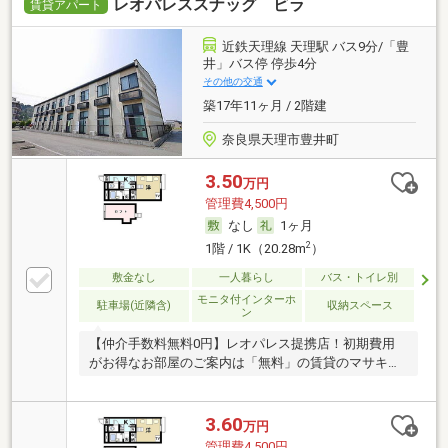
レオパレススナッグ ビラ
賃貸アパート
近鉄天理線 天理駅 バス9分/「豊
井」バス停 停歩4分
その他の交通
築17年11ヶ月 / 2階建
奈良県天理市豊井町
3.50
万円
管理費4,500円
なし
1ヶ月
2
1階 / 1K（20.28m
）
敷金なし
一人暮らし
バス・トイレ別
モニタ付インターホ
駐車場(近隣含)
収納スペース
ン
【仲介手数料無料0円】レオパレス提携店！初期費用
がお得なお部屋のご案内は「無料」の賃貸のマサキ
へ！
3.60
万円
管理費4,500円