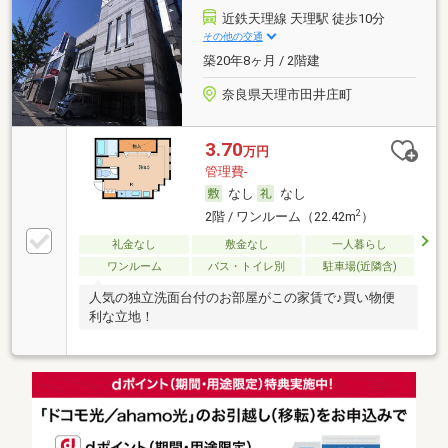
近鉄天理線 天理駅 徒歩10分
その他の交通
築20年8ヶ月 / 2階建
奈良県天理市田井庄町
3.70
万円
管理費-
なし
なし
2
2階 / ワンルーム（22.42m
）
礼金なし
敷金なし
一人暮らし
ワンルーム
バス・トイレ別
駐車場(近隣含)
人気の独立洗面台付のお部屋がこの家賃で♪買い物便
利な立地！