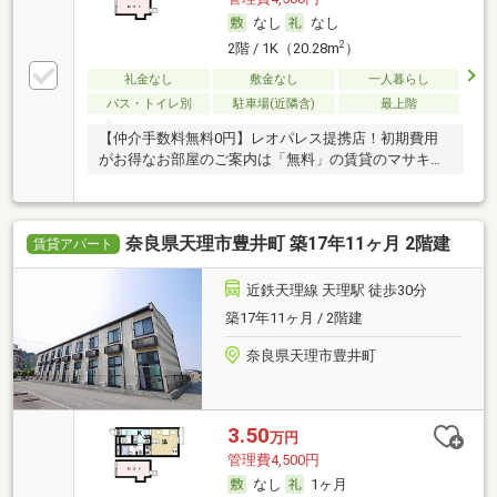
なし
なし
2
2階 / 1K（20.28m
）
礼金なし
敷金なし
一人暮らし
バス・トイレ別
駐車場(近隣含)
最上階
【仲介手数料無料0円】レオパレス提携店！初期費用
がお得なお部屋のご案内は「無料」の賃貸のマサキ
へ！
奈良県天理市豊井町 築17年11ヶ月 2階建
賃貸アパート
近鉄天理線 天理駅 徒歩30分
築17年11ヶ月 / 2階建
奈良県天理市豊井町
3.50
万円
管理費4,500円
なし
1ヶ月