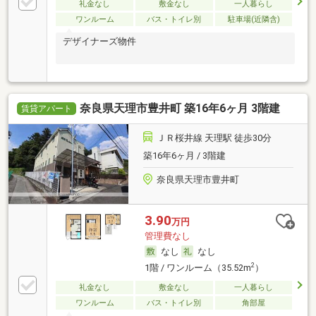
礼金なし
敷金なし
一人暮らし
ワンルーム
バス・トイレ別
駐車場(近隣含)
デザイナーズ物件
奈良県天理市豊井町 築16年6ヶ月 3階建
賃貸アパート
ＪＲ桜井線 天理駅 徒歩30分
築16年6ヶ月 / 3階建
奈良県天理市豊井町
3.90
万円
管理費なし
なし
なし
2
1階 / ワンルーム（35.52m
）
礼金なし
敷金なし
一人暮らし
ワンルーム
バス・トイレ別
角部屋