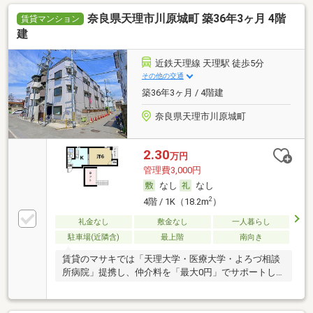
奈良県天理市川原城町 築36年3ヶ月 4階
賃貸マンション
建
近鉄天理線 天理駅 徒歩5分
その他の交通
築36年3ヶ月 / 4階建
奈良県天理市川原城町
2.30
万円
管理費3,000円
なし
なし
2
4階 / 1K（18.2m
）
礼金なし
敷金なし
一人暮らし
駐車場(近隣含)
最上階
南向き
賃貸のマサキでは「天理大学・医療大学・よろづ相談
所病院」提携し、仲介料を「最大0円」でサポートし
ます