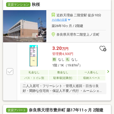
秋桜
賃貸マンション
近鉄天理線 二階堂駅 徒歩10分
その他の交通
築26年10ヶ月 / 2階建
奈良県天理市二階堂上ノ庄町
3.20
万円
管理費4,500円
なし
なし
2
1階 / 1K（19.87m
）
礼金なし
敷金なし
一人暮らし
バス・トイレ別
駐車場(近隣含)
収納スペース
二人入居可・フリーレント・管理人巡回・日当り良
好・閑静な住宅街・保証人不要／代行 ・ルームシェア
可・高齢者相談・初期費用カード決済可
奈良県天理市豊井町 築17年11ヶ月 2階建
賃貸アパート