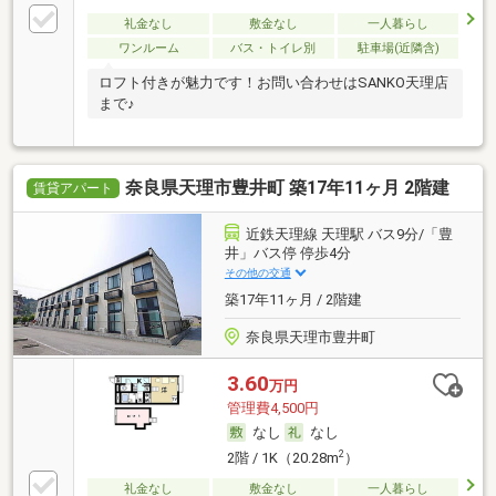
礼金なし
敷金なし
一人暮らし
ワンルーム
バス・トイレ別
駐車場(近隣含)
ロフト付きが魅力です！お問い合わせはSANKO天理店
まで♪
奈良県天理市豊井町 築17年11ヶ月 2階建
賃貸アパート
近鉄天理線 天理駅 バス9分/「豊
井」バス停 停歩4分
その他の交通
築17年11ヶ月 / 2階建
奈良県天理市豊井町
3.60
万円
管理費4,500円
なし
なし
2
2階 / 1K（20.28m
）
礼金なし
敷金なし
一人暮らし