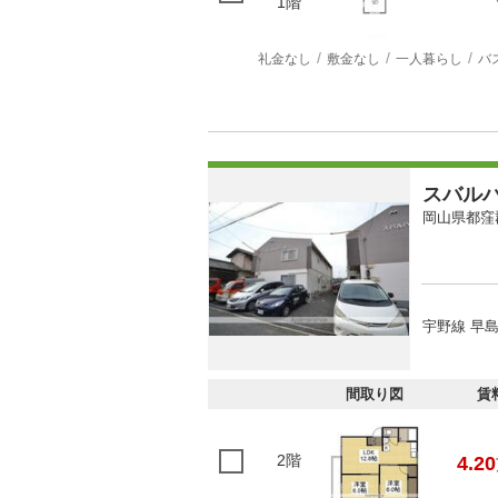
1階
礼金なし
敷金なし
一人暮らし
バ
スバル
岡山県都窪
宇野線 早島
間取り図
賃
2階
4.20