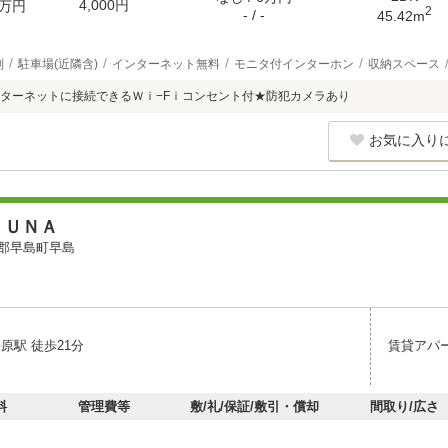
4,000円
万円
2
- / -
45.42m
別
駐車場(近隣含)
インターネット無料
モニタ付インターホン
収納スペース
ターネットに接続できるＷｉ−Fｉコンセント付★防犯カメラあり
お気に入り
ＴＵＮＡ
郡早島町早島
原駅 徒歩21分
賃貸アパ
料
管理費等
敷/礼/保証/敷引・償却
間取り/広さ