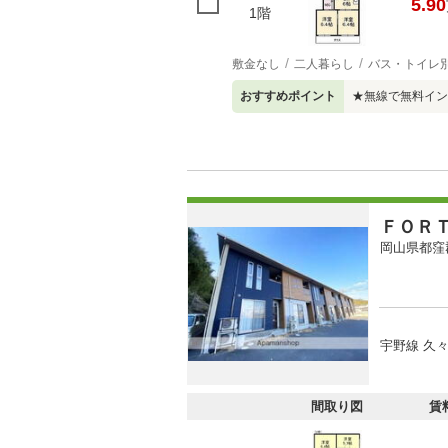
5.90
1階
敷金なし
二人暮らし
バス・トイレ
おすすめポイント
★無線で無料イン
ＦＯＲ
岡山県都窪
宇野線 久々
間取り図
賃