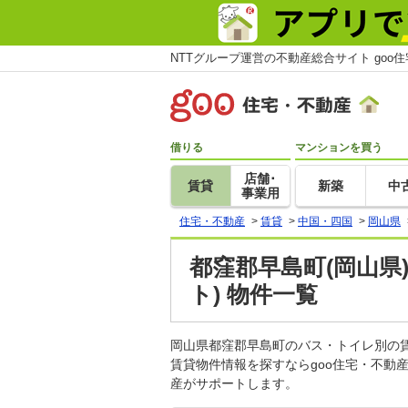
NTTグループ運営の不動産総合サイト goo
借りる
マンションを買う
店舗･
賃貸
新築
中
事業用
住宅・不動産
>
賃貸
>
中国・四国
>
岡山県
都窪郡早島町(岡山県
ト) 物件一覧
岡山県都窪郡早島町のバス・トイレ別の
賃貸物件情報を探すならgoo住宅・不動
産がサポートします。