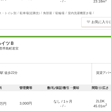
- / -
23.18m
ス・トイレ別
駐車場(近隣含)
角部屋
駐輪場
室内洗濯機置き場
お気に入り
ハイツＢ
郡早島町若宮
駅 徒歩22分
賃貸アパ
料
管理費等
敷/礼/保証/敷引・償却
間取り/広さ
2LDK
なし / 1ヶ月
3,000円
万円
2
- / -
45.01m