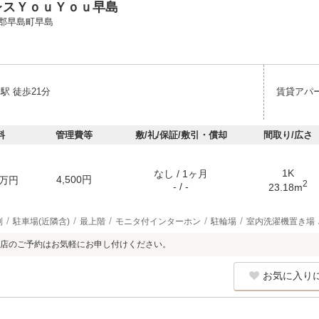
レスＹｏｕＹｏｕ早島
郡早島町早島
駅 徒歩21分
賃貸アパ
料
管理費等
敷/礼/保証/敷引・償却
間取り/広さ
1K
なし / 1ヶ月
4,500円
万円
2
- / -
23.18m
別
駐車場(近隣含)
最上階
モニタ付インターホン
駐輪場
室内洗濯機置き場
店のご予約はお気軽にお申し付けください。
お気に入り