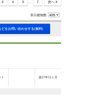
3
4
5
7
次へ
…
表示建物数
などをお問い合わせする(無料)
ート
築17年11ヶ月