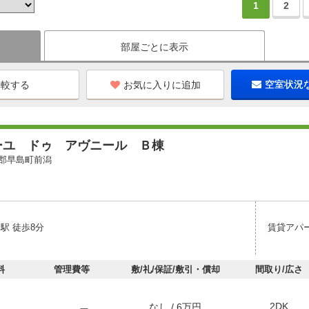
1
2
部屋ごとに表示
お気に入りに追加
空室状況
ーユ ドゥ アヴニール Ｂ棟
郡早島町前潟
駅 徒歩8分
賃貸アパ
料
管理費等
敷/礼/保証/敷引・償却
間取り/広さ
2DK
なし / 6万円