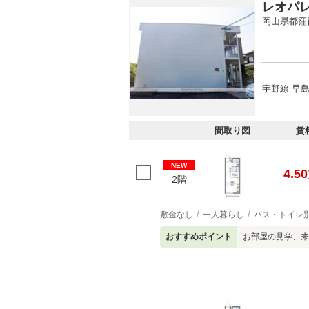
レオパ
岡山県都窪
宇野線 早島
間取り図
賃
NEW
4.50
2階
敷金なし
一人暮らし
バス・トイレ
おすすめポイント
お部屋の見学、来