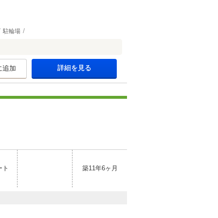
駐輪場
詳細を見る
に追加
ート
築11年6ヶ月