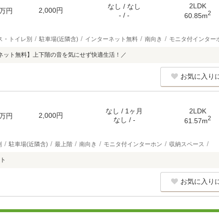
2LDK
なし / なし
2,000円
万円
2
- / -
60.85m
ス・トイレ別
駐車場(近隣含)
インターネット無料
南向き
モニタ付インター
ネット無料】上下階の音を気にせず快適生活！／
お気に入り
なし / 1ヶ月
2LDK
2,000円
万円
2
なし / -
61.57m
別
駐車場(近隣含)
最上階
南向き
モニタ付インターホン
収納スペース
ト
お気に入り