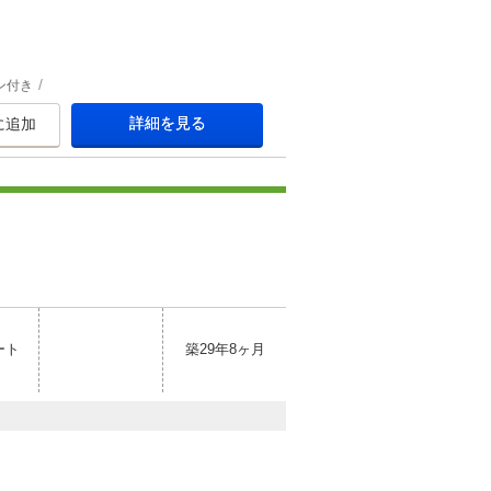
ン付き
詳細を見る
に追加
ート
築29年8ヶ月