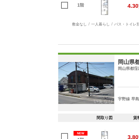
1階
4.30
敷金なし
一人暮らし
バス・トイレ
岡山県都
岡山県都窪
宇野線 早島
間取り図
賃
NEW
3.80