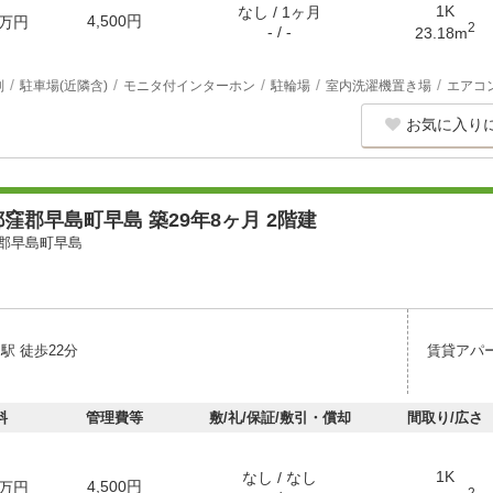
1K
なし / 1ヶ月
4,500円
万円
2
- / -
23.18m
別
駐車場(近隣含)
モニタ付インターホン
駐輪場
室内洗濯機置き場
エアコ
お気に入り
窪郡早島町早島 築29年8ヶ月 2階建
郡早島町早島
駅 徒歩22分
賃貸アパ
料
管理費等
敷/礼/保証/敷引・償却
間取り/広さ
1K
なし / なし
4,500円
万円
2