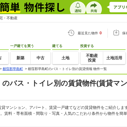
住宅・不動産
0
最近見た物件
保
一戸建てを買う
建てる
投資する
不動産
古
新築
中古
土地
土地活用
投資
>
都窪郡早島町
>
都窪郡早島町のバス・トイレ別の賃貸情報 物件一覧
) のバス・トイレ別の賃貸物件(賃貸マ
賃貸マンション、アパート、賃貸一戸建てなどの賃貸物件をご紹介しま
産。賃料・専有面積・間取り・写真・人気のこだわり条件から物件を簡単