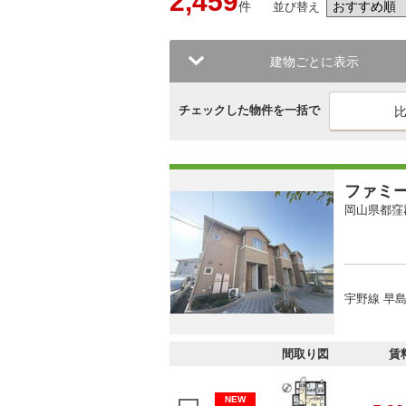
2,459
件
並び替え
建物ごとに表示
チェックした物件を一括で
ファミ
岡山県都窪
宇野線 早島
間取り図
賃
NEW