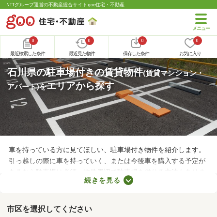
NTTグループ運営の不動産総合サイト goo住宅・不動産
0
0
0
0
最近検索した条件
最近見た物件
保存した条件
お気に入り
石川県の駐車場付きの賃貸物件
(賃貸マンション・
エリアから探す
アパート)
を
車を持っている方に見てほしい、駐車場付き物件を紹介します。
引っ越しの際に車を持っていく、または今後車を購入する予定が
あるなら駐車場は必須。物件周辺で駐車場を借りる方法もありま
続きを見る
すが、月々の費用が割高になる恐れもあります。駐車場の費用を
抑えるだけでなく、車への移動も楽に行える駐車場付き物件から
気になるお部屋を探してみましょう。
市区を選択してください