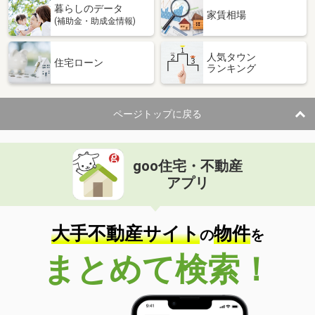
暮らしのデータ
家賃相場
(補助金・助成金情報)
人気タウン
住宅ローン
ランキング
ページトップに戻る
goo住宅・不動産
アプリ
大手不動産サイト
物件
の
を
まとめて検索！