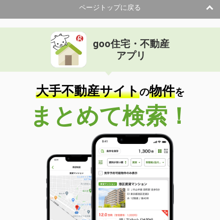
ページトップに戻る
goo住宅・不動産
アプリ
大手不動産サイト
物件
の
を
まとめて検索！