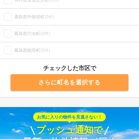
羽咋郡宝達志水町
(0件)
鹿島郡中能登町
(0件)
鳳珠郡穴水町
(0件)
鳳珠郡能登町
(0件)
チェックした市区で
さらに町名を選択する
お気に入りの物件を見逃さない！
プッシュ通知で