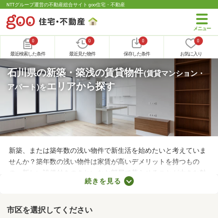
NTTグループ運営の不動産総合サイト goo住宅・不動産
0
0
0
0
最近検索した条件
最近見た物件
保存した条件
お気に入り
石川県の新築・築浅の賃貸物件
(賃貸マンション・
エリアから探す
アパート)
を
新築、または築年数の浅い物件で新生活を始めたいと考えていま
せんか？築年数の浅い物件は家賃が高いデメリットを持つもの
の、新しい設備付きのきれいなお部屋で暮らせることが大きな魅
続きを見る
力。なかには家賃を抑えた物件もあるので、無理なく借りられる
お部屋を選べますよ。ここで紹介する新築・築浅物件から、気に
なるお部屋を見つけてみてください。
市区を選択してください