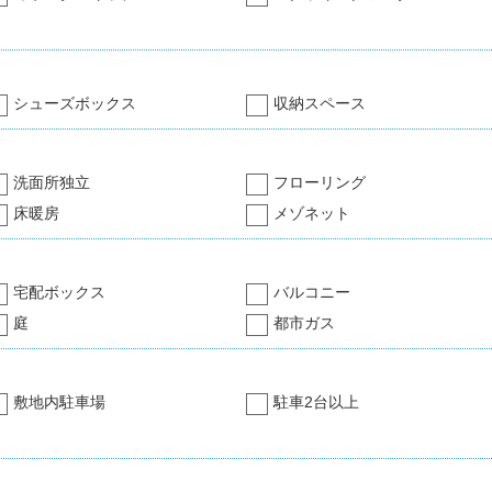
シューズボックス
収納スペース
洗面所独立
フローリング
床暖房
メゾネット
宅配ボックス
バルコニー
庭
都市ガス
敷地内駐車場
駐車2台以上