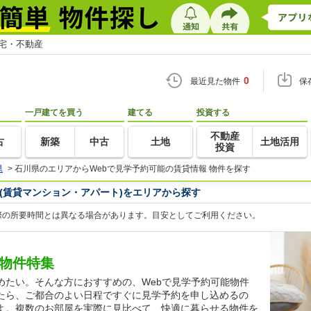
住宅・不動産
0
最近見た物件
保
一戸建てを買う
建てる
投資する
不動産
古
新築
中古
土地
土地活用
投資
県
>
石川県のエリアからWebで見学予約可能の賃貸情報 物件を探す
(賃貸マンション・アパート)をエリアから探す
際の所要時間とは異なる場合があります。目安としてご利用ください。
貸物件特集
めたい。そんな方におすすめの、Webで見学予約可能物件
たら、ご都合のよい日程ですぐに見学予約を申し込めるの
よ。複数のお部屋を実際に見比べて、快適に暮らせる物件を