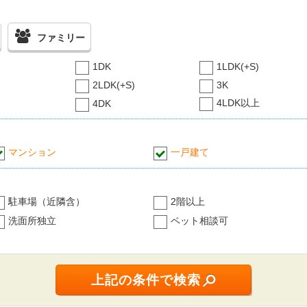
ファミリー
1DK
1LDK(+S)
2LDK(+S)
3K
4LDK以上
4DK
マンション
一戸建て
駐車場（近隣含）
2階以上
洗面所独立
ペット相談可