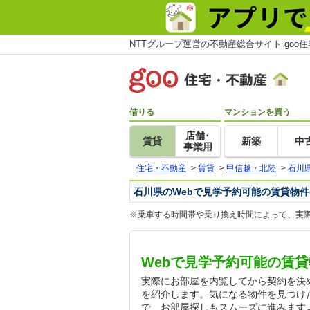
NTTグループ運営の不動産総合サイト goo
借りる
マンションを買う
店舗･
賃貸
新築
中
事業用
住宅・不動産
>
賃貸
>
甲信越・北陸
>
石川
石川県のWebで見学予約可能の賃貸物件
※乗車する時間帯や乗り換え時間によって、実
Webで見学予約可能の賃
実際にお部屋を内覧してから契約を決
を紹介します。気になる物件を見つけ
で、お部屋探しもスムーズに進みます