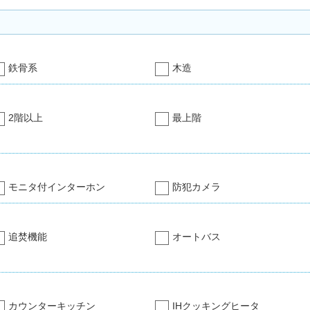
鉄骨系
木造
2階以上
最上階
モニタ付インターホン
防犯カメラ
追焚機能
オートバス
カウンターキッチン
IHクッキングヒータ