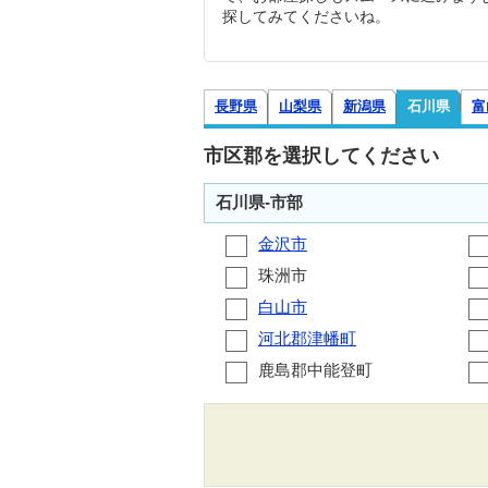
探してみてくださいね。
長野県
山梨県
新潟県
石川県
富
市区郡を選択してください
石川県-市部
金沢市
珠洲市
白山市
河北郡津幡町
鹿島郡中能登町