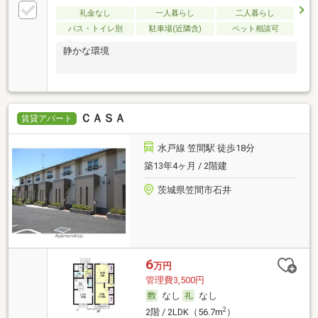
礼金なし
一人暮らし
二人暮らし
バス・トイレ別
駐車場(近隣含)
ペット相談可
静かな環境
ＣＡＳＡ
賃貸アパート
水戸線 笠間駅 徒歩18分
築13年4ヶ月 / 2階建
茨城県笠間市石井
6
万円
管理費3,500円
なし
なし
2
2階 / 2LDK（56.7m
）