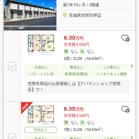
築1年10ヶ月 / 2階建
茨城県笠間市押辺
6.30
万円
管理費4,500円
なし
なし
2
2階 / 2LDK（54.65m
）
礼金なし
敷金なし
二人暮らし
バス・トイレ別
駐車場(近隣含)
インターネット無料
笠間市周辺のお部屋探しは【アパマンショップ笠間
店】で！
6.30
万円
管理費4,500円
なし
なし
2
1階 / 2LDK（54.65m
）
動画あり
礼金なし
敷金なし
二人暮らし