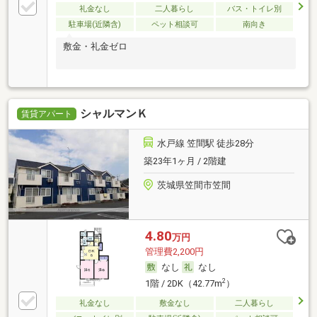
礼金なし
二人暮らし
バス・トイレ別
駐車場(近隣含)
ペット相談可
南向き
敷金・礼金ゼロ
シャルマンＫ
賃貸アパート
水戸線 笠間駅 徒歩28分
築23年1ヶ月 / 2階建
茨城県笠間市笠間
4.80
万円
管理費2,200円
なし
なし
2
1階 / 2DK（42.77m
）
礼金なし
敷金なし
二人暮らし