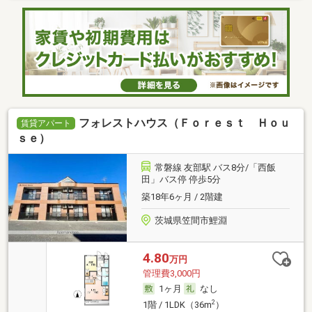
フォレストハウス（Ｆｏｒｅｓｔ Ｈｏｕ
賃貸アパート
ｓｅ）
常磐線 友部駅 バス8分/「西飯
田」バス停 停歩5分
築18年6ヶ月 / 2階建
茨城県笠間市鯉淵
4.80
万円
管理費3,000円
1ヶ月
なし
2
1階 / 1LDK（36m
）