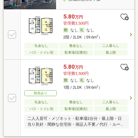
5.80
万円
管理費3,500円
なし
なし
2
2階 / 2LDK（59.6m
）
礼金なし
敷金なし
二人暮らし
バス・トイレ別
駐車場(近隣含)
最上階
5.80
万円
管理費3,500円
なし
なし
2
1階 / 2LDK（59.6m
）
動画あり
礼金なし
敷金なし
二人暮らし
バス・トイレ別
駐車場(近隣含)
最上階
二人入居可・メゾネット・駐車場2台分・最上階・日
当り良好・閑静な住宅街・保証人不要／代行 ・ルーム
シェア可