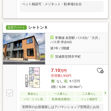
ペット相談可・メゾネット・駐車場2台分
シャトンＡ
賃貸アパート
常磐線 友部駅 バス3分/「大沢」
バス停 停歩6分
築1年 / 2階建
茨城県笠間市平町
7.10
万円
管理費2,900円
なし
9.1万円
2
2階 / 1LDK（50.96m
）
敷金なし
一人暮らし
二人暮らし
バス・トイレ別
駐車場(近隣含)
ペット相談可
笠間市のお部屋探しはアパマンショップ笠間店にお任