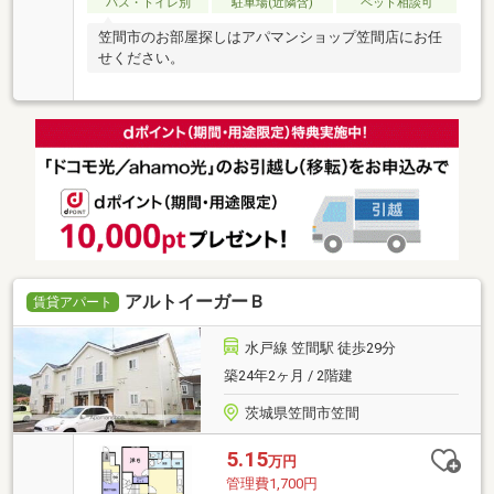
バス・トイレ別
駐車場(近隣含)
ペット相談可
笠間市のお部屋探しはアパマンショップ笠間店にお任
せください。
アルトイーガーＢ
賃貸アパート
水戸線 笠間駅 徒歩29分
築24年2ヶ月 / 2階建
茨城県笠間市笠間
5.15
万円
管理費1,700円