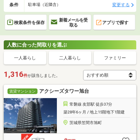
条件
変更する
駐車場（近隣含）
新着メールを受
検索条件を保存
アプリで探す
取る
人数に合った間取りを選ぶ
一人暮らし
二人暮らし
ファミリー
1,316
件
が該当しました。
アクシーズタワー旭台
賃貸マンション
常磐線 友部駅 徒歩37分
築28年6ヶ月 / 地上15階地下1階建
茨城県笠間市旭町