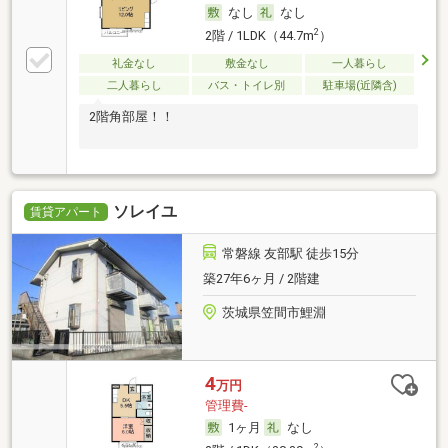
なし
なし
2
2階 / 1LDK（44.7m
）
礼金なし
敷金なし
一人暮らし
二人暮らし
バス・トイレ別
駐車場(近隣含)
2階角部屋！！
ソレイユ
賃貸アパート
常磐線 友部駅 徒歩15分
築27年6ヶ月 / 2階建
茨城県笠間市鯉淵
4
万円
管理費-
1ヶ月
なし
2