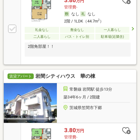
3.80
万円
管理費-
なし
なし
2
2階 / 1LDK（44.7m
）
礼金なし
敷金なし
一人暮らし
二人暮らし
バス・トイレ別
駐車場(近隣含)
2階角部屋！！
岩間シティハウス 華の棟
賃貸アパート
常磐線 岩間駅 徒歩13分
築34年6ヶ月 / 2階建
茨城県笠間市下郷
3.80
万円
管理費-