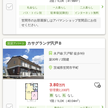
2階 / 1LDK（41.98m
）
礼金なし
一人暮らし
二人暮らし
バス・トイレ別
駐車場(近隣含)
インターネット無料
笠間市のお部屋探しはアパマンショップ笠間店にお任
せください。
カサグランデ宍戸Ｂ
賃貸アパート
水戸線 宍戸駅 徒歩9分
築30年 / 2階建
茨城県笠間市平町
3.80
万円
管理費2,200円
なし
なし
2
1階 / 1LDK（40.04m
）
礼金なし
敷金なし
一人暮らし