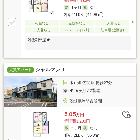
管理費4,500円
1ヶ月
なし
2
2階 / 1LDK（41.98m
）
礼金なし
更新料なし
一人暮らし
二人暮らし
バス・トイレ別
駐車場(近隣含)
2階角部屋★
シャルマンＪ
賃貸アパート
水戸線 笠間駅 徒歩27分
築24年6ヶ月 / 2階建
茨城県笠間市笠間
5.05
万円
管理費2,200円
2ヶ月
なし
2
1階 / 2LDK（56.8m
）