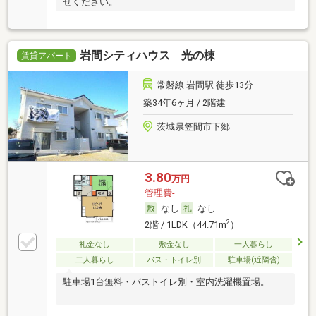
せください。
岩間シティハウス 光の棟
賃貸アパート
常磐線 岩間駅 徒歩13分
築34年6ヶ月 / 2階建
茨城県笠間市下郷
3.80
万円
管理費-
なし
なし
2
2階 / 1LDK（44.71m
）
礼金なし
敷金なし
一人暮らし
二人暮らし
バス・トイレ別
駐車場(近隣含)
駐車場1台無料・バストイレ別・室内洗濯機置場。