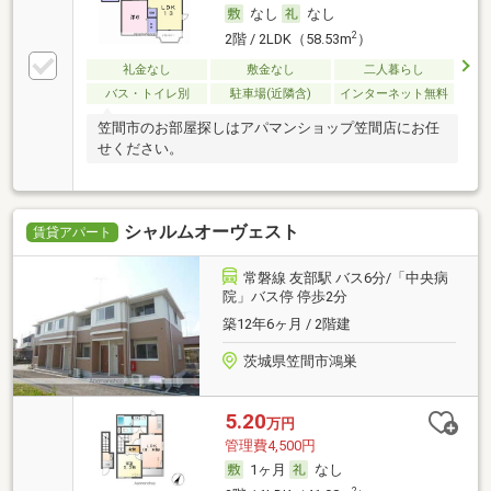
なし
なし
2
2階 / 2LDK（58.53m
）
礼金なし
敷金なし
二人暮らし
バス・トイレ別
駐車場(近隣含)
インターネット無料
笠間市のお部屋探しはアパマンショップ笠間店にお任
せください。
シャルムオーヴェスト
賃貸アパート
常磐線 友部駅 バス6分/「中央病
院」バス停 停歩2分
築12年6ヶ月 / 2階建
茨城県笠間市鴻巣
5.20
万円
管理費4,500円
1ヶ月
なし
2