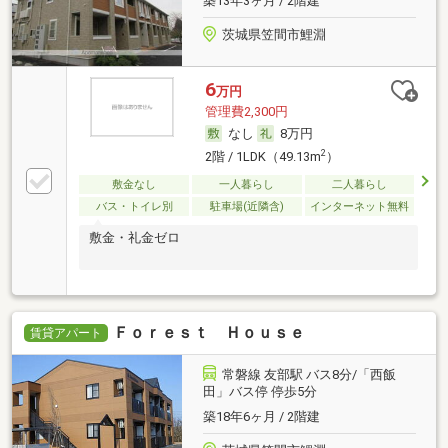
築13年3ヶ月 / 2階建
茨城県笠間市鯉淵
6
万円
管理費2,300円
なし
8万円
2
2階 / 1LDK（49.13m
）
敷金なし
一人暮らし
二人暮らし
バス・トイレ別
駐車場(近隣含)
インターネット無料
敷金・礼金ゼロ
Ｆｏｒｅｓｔ Ｈｏｕｓｅ
賃貸アパート
常磐線 友部駅 バス8分/「西飯
田」バス停 停歩5分
築18年6ヶ月 / 2階建