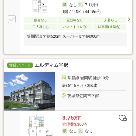
なし
7.1万円
2
1階 / 1LDK（44.18m
）
敷金なし
更新料なし
一人暮らし
二人暮らし
バス・トイレ別
駐車場(近隣含)
笠間駅まで約520m! スーパーまで約300m!
エルディム平沢
賃貸アパート
常磐線 岩間駅 徒歩13分
築35年6ヶ月 / 2階建
茨城県笠間市下郷
3.75
万円
管理費3,300円
なし
なし