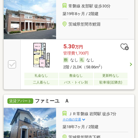
常磐線 友部駅 徒歩30分
築19年8ヶ月 / 2階建
茨城県笠間市鯉淵
5.30
万円
管理費1,700円
なし
なし
2
2階 / 2LDK（58.86m
）
礼金なし
敷金なし
更新料なし
二人暮らし
バス・トイレ別
駐車場(近隣含)
ファミーユ Ａ
賃貸アパート
ＪＲ常磐線 岩間駅 徒歩7分
その他の交通
築18年7ヶ月 / 2階建
茨城県笠間市下郷