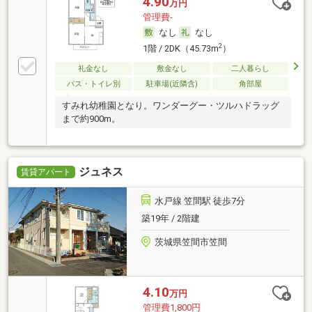
4.90
万円
管理費-
なし
なし
2
1階 / 2DK（45.73m
）
礼金なし
敷金なし
二人暮らし
バス・トイレ別
駐車場(近隣含)
角部屋
すみれ幼稚園となり。ワンダーグー・ツルハドラッグ
まで約900m。
ジュネス
賃貸アパート
水戸線 笠間駅 徒歩7分
築19年 / 2階建
茨城県笠間市笠間
4.10
万円
管理費1,800円