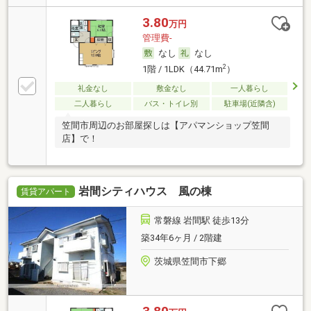
3.80
万円
管理費-
なし
なし
2
1階 / 1LDK（44.71m
）
礼金なし
敷金なし
一人暮らし
二人暮らし
バス・トイレ別
駐車場(近隣含)
笠間市周辺のお部屋探しは【アパマンショップ笠間
店】で！
岩間シティハウス 風の棟
賃貸アパート
常磐線 岩間駅 徒歩13分
築34年6ヶ月 / 2階建
茨城県笠間市下郷