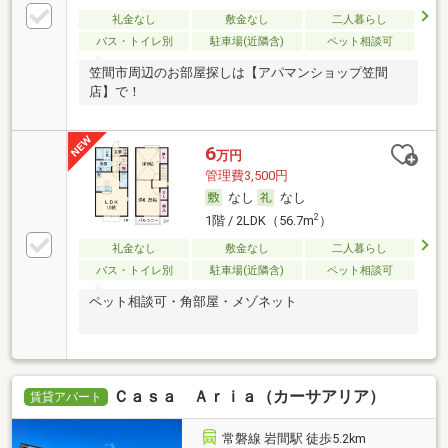
礼金なし
敷金なし
二人暮らし
バス・トイレ別
駐車場(近隣含)
ペット相談可
笠間市周辺のお部屋探しは【アパマンショップ笠間
店】で！
6
万円
管理費3,500円
なし
なし
2
1階 / 2LDK（56.7m
）
礼金なし
敷金なし
二人暮らし
バス・トイレ別
駐車場(近隣含)
ペット相談可
ペット相談可・角部屋・メゾネット
Ｃａｓａ Ａｒｉａ（カーサアリア）
賃貸アパート
常磐線 岩間駅 徒歩5.2km