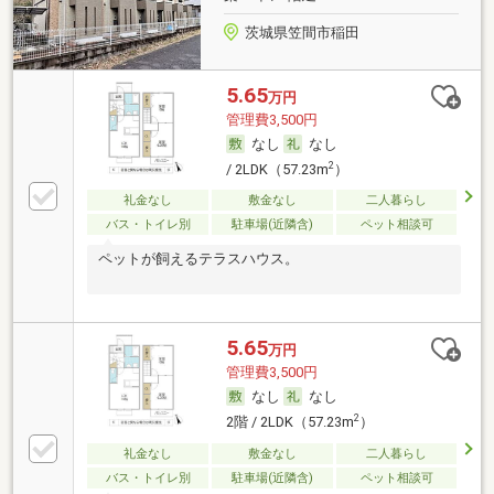
茨城県笠間市稲田
5.65
万円
管理費3,500円
なし
なし
2
/ 2LDK（57.23m
）
礼金なし
敷金なし
二人暮らし
バス・トイレ別
駐車場(近隣含)
ペット相談可
ペットが飼えるテラスハウス。
5.65
万円
管理費3,500円
なし
なし
2
2階 / 2LDK（57.23m
）
礼金なし
敷金なし
二人暮らし
バス・トイレ別
駐車場(近隣含)
ペット相談可