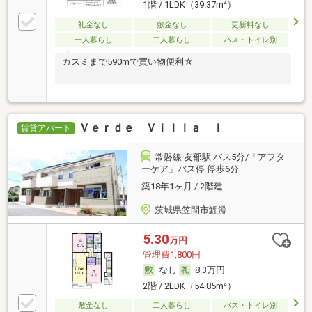
2
1階 / 1LDK（39.37m
）
礼金なし
敷金なし
更新料なし
一人暮らし
二人暮らし
バス・トイレ別
カスミまで590mで買い物便利☆
Ｖｅｒｄｅ Ｖｉｌｌａ Ｉ
賃貸アパート
常磐線 友部駅 バス5分/「アフタ
ーケア」バス停 停歩6分
築18年1ヶ月 / 2階建
茨城県笠間市鯉淵
5.30
万円
管理費1,800円
なし
8.3万円
2
2階 / 2LDK（54.85m
）
敷金なし
二人暮らし
バス・トイレ別