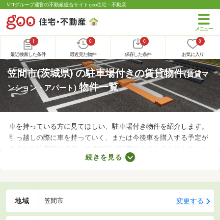
NTTグループ運営の不動産総合サイト goo住宅・不動産
1
0
0
0
最近検索した条件
最近見た物件
保存した条件
お気に入り
笠間市(茨城県) の駐車場付きの賃貸物件
(賃貸マ
物件一覧
ンション・アパート)
車を持っている方に見てほしい、駐車場付き物件を紹介します。
引っ越しの際に車を持っていく、または今後車を購入する予定が
あるなら駐車場は必須。物件周辺で駐車場を借りる方法もありま
続きを見る
すが、月々の費用が割高になる恐れもあります。駐車場の費用を
抑えるだけでなく、車への移動も楽に行える駐車場付き物件から
気になるお部屋を探してみましょう。
地域
変更する
笠間市