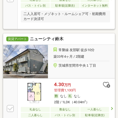
バス・トイレ別
駐車場(近隣含)
インターネット無料
二人入居可・メゾネット・ルームシェア可・初期費用
カード決済可
ニューシティ鈴木
賃貸アパート
常磐線 友部駅 徒歩10分
築33年4ヶ月 / 2階建
茨城県笠間市中央１丁目
4.30
万円
管理費1,100円
なし
なし
2
2階 / 1LDK（40.04m
）
礼金なし
敷金なし
一人暮らし
二人暮らし
バス・トイレ別
駐車場(近隣含)