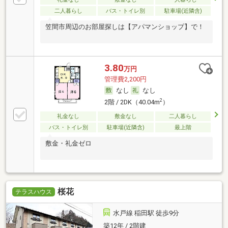
二人暮らし
バス・トイレ別
駐車場(近隣含)
笠間市周辺のお部屋探しは【アパマンショップ】で！
3.80
万円
管理費2,200円
なし
なし
2
2階 / 2DK（40.04m
）
礼金なし
敷金なし
二人暮らし
バス・トイレ別
駐車場(近隣含)
最上階
敷金・礼金ゼロ
桜花
テラスハウス
水戸線 稲田駅 徒歩9分
築12年 / 2階建