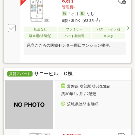
8
万円
管理費-
1ヶ月
なし
2
6階 / 3LDK（63.35m
）
礼金なし
ファミリー
バス・トイレ別
駐車場(近隣含)
ペット相談可
南向き
県立こころの医療センター周辺マンション物件。
サニーヒル Ｃ棟
賃貸アパート
常磐線 友部駅 徒歩3.3km
築30年2ヶ月 / 2階建
茨城県笠間市旭町