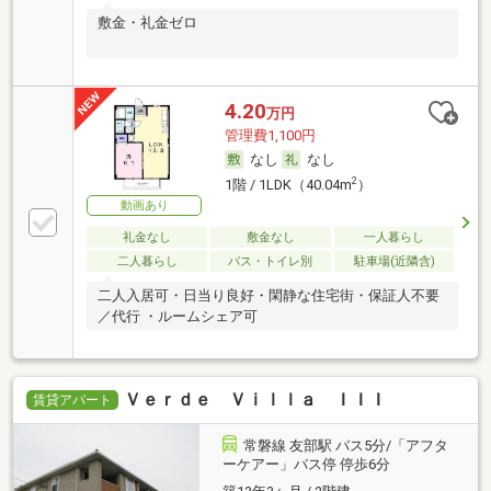
敷金・礼金ゼロ
4.20
万円
管理費1,100円
なし
なし
2
1階 / 1LDK（40.04m
）
動画あり
礼金なし
敷金なし
一人暮らし
二人暮らし
バス・トイレ別
駐車場(近隣含)
二人入居可・日当り良好・閑静な住宅街・保証人不要
／代行 ・ルームシェア可
Ｖｅｒｄｅ Ｖｉｌｌａ ＩＩＩ
賃貸アパート
常磐線 友部駅 バス5分/「アフタ
ーケアー」バス停 停歩6分