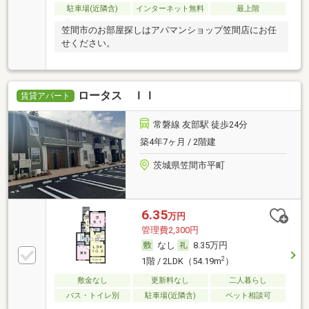
駐車場(近隣含)
インターネット無料
最上階
笠間市のお部屋探しはアパマンショップ笠間店にお任
せください。
ロータス ＩＩ
賃貸アパート
常磐線 友部駅 徒歩24分
築4年7ヶ月 / 2階建
茨城県笠間市平町
6.35
万円
管理費2,300円
なし
8.35万円
2
1階 / 2LDK（54.19m
）
敷金なし
更新料なし
二人暮らし
バス・トイレ別
駐車場(近隣含)
ペット相談可