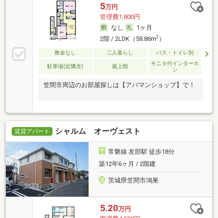
5
万円
管理費1,800円
なし
1ヶ月
2
2階 / 2LDK（58.86m
）
敷金なし
二人暮らし
バス・トイレ別
モニタ付インターホ
駐車場(近隣含)
最上階
ン
笠間市周辺のお部屋探しは【アパマンショップ】で！
シャルム オーヴェスト
賃貸アパート
常磐線 友部駅 徒歩18分
築12年6ヶ月 / 2階建
茨城県笠間市鴻巣
5.20
万円