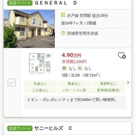
ＧＥＮＥＲＡＬ Ｄ
賃貸アパート
水戸線 笠間駅 徒歩28分
築26年7ヶ月 / 2階建
茨城県笠間市赤坂
4.90
万円
管理費2,200円
なし
なし
2
2階 / 2LDK（58.12m
）
礼金なし
敷金なし
更新料なし
二人暮らし
バス・トイレ別
駐車場(近隣含)
イオン・ポレポレシティまで約440mで買い物便利。
サニーヒルズ Ｃ
賃貸アパート