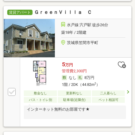
ＧｒｅｅｎＶｉｌｌａ Ｃ
賃貸アパート
水戸線 宍戸駅 徒歩26分
築18年 / 2階建
茨城県笠間市平町
5
万円
管理費2,300円
なし
8万円
2
1階 / 2DK（44.82m
）
敷金なし
更新料なし
二人暮らし
バス・トイレ別
駐車場(近隣含)
ペット相談可
インターネット無料のお部屋です★