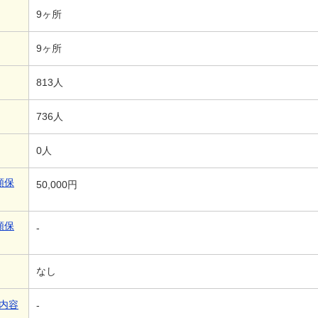
9ヶ所
9ヶ所
813人
736人
0人
額保
50,000円
額保
-
なし
内容
-