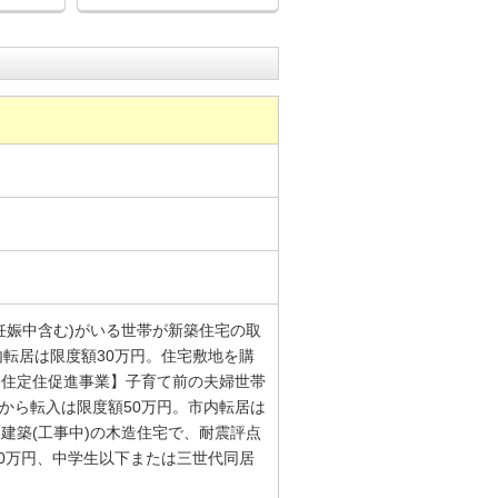
(妊娠中含む)がいる世帯が新築住宅の取
内転居は限度額30万円。住宅敷地を購
婦移住定住促進事業】子育て前の夫婦世帯
外から転入は限度額50万円。市内転居は
前に建築(工事中)の木造住宅で、耐震評点
40万円、中学生以下または三世代同居