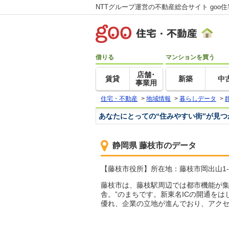
NTTグループ運営の不動産総合サイト goo
借りる
マンションを買う
店舗･
賃貸
新築
中
事業用
住宅・不動産
>
地域情報
>
暮らしデータ
>
あなたにとっての“住みやすい街”が見
静岡県 藤枝市のデータ
【藤枝市役所】所在地：藤枝市岡出山1-11-1
藤枝市は、藤枝駅周辺では都市機能が集
舎。”のまちです。新東名ICの開通を
優れ、企業の立地が進んでおり、アクセ