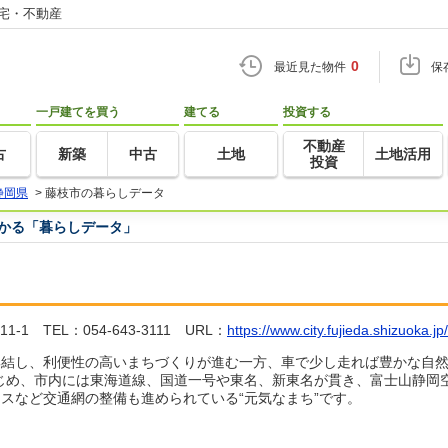
住宅・不動産
0
最近見た物件
保
一戸建てを買う
建てる
投資する
不動産
古
新築
中古
土地
土地活用
投資
静岡県
>
藤枝市の暮らしデータ
つかる「暮らしデータ」
 TEL：054-643-3111 URL：
https://www.city.fujieda.shizuoka.jp/
結し、利便性の高いまちづくりが進む一方、車で少し走れば豊かな自然
はじめ、市内には東海道線、国道一号や東名、新東名が貫き、富士山静岡
スなど交通網の整備も進められている“元気なまち”です。