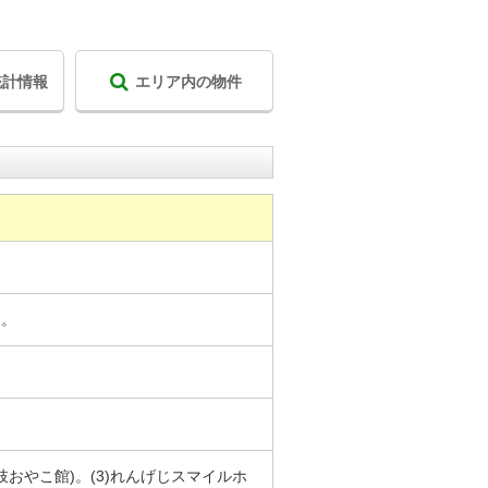
統計情報
エリア内の物件
呈。
枝おやこ館)。(3)れんげじスマイルホ