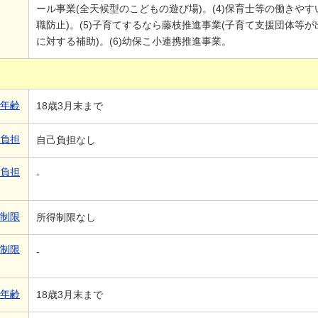
ール事業(全天候型のこどもの遊び場)。(4)保育士等の働きや
職防止)。(5)子育てするなら藤枝推進事業(子育て支援団体等
に対する補助)。(6)幼保こ小連携推進事業。
象年齢
18歳3月末まで
己負担
自己負担なし
己負担
-
得制限
所得制限なし
得制限
-
象年齢
18歳3月末まで