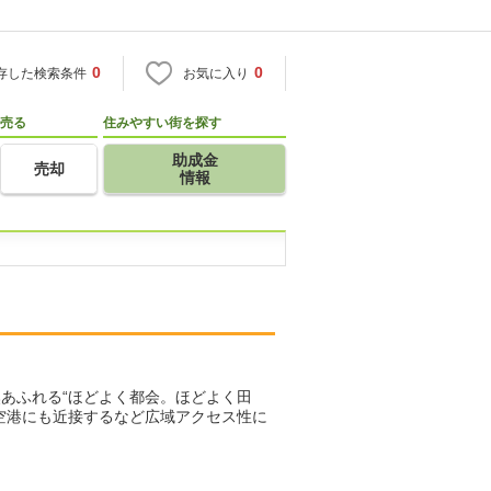
0
0
存した検索条件
お気に入り
売る
住みやすい街を探す
助成金
売却
情報
あふれる“ほどよく都会。ほどよく田
空港にも近接するなど広域アクセス性に