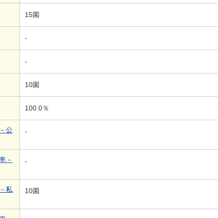
15園
-
-
10園
100.0％
－公
-
率－
-
－私
10園