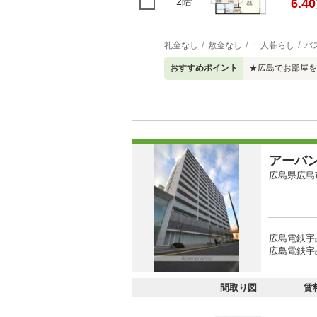
2階
6.40
礼金なし
敷金なし
一人暮らし
バ
おすすめポイント
★広島でお部屋を
アーバ
広島県広島
広島電鉄宇
広島電鉄宇
間取り図
賃