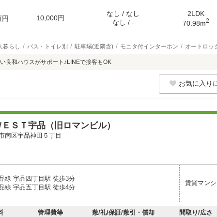
なし / なし
2LDK
10,000円
万円
2
なし / -
70.98m
人暮らし
バス・トイレ別
駐車場(近隣含)
モニタ付インターホン
オートロッ
い良和ハウスがサポート♪LINEで接客もOK
お気に入り
ＷＥＳＴ宇品（旧ロマンビル）
市南区宇品神田５丁目
品線 宇品四丁目駅 徒歩3分
賃貸マンシ
品線 宇品五丁目駅 徒歩4分
料
管理費等
敷/礼/保証/敷引・償却
間取り/広さ