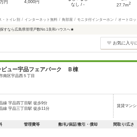
4,000円
万円
2
なし / -
27.7m
ス・トイレ別
インターネット無料
角部屋
モニタ付インターホン
オートロッ
探すなら広島県管理戸数No.1良和ハウスへ★
お気に入り
ンビュー宇品フェアパーク Ｂ棟
市南区宇品西５丁目
品線 宇品四丁目駅 徒歩9分
賃貸マンシ
品線 宇品三丁目駅 徒歩11分
料
管理費等
敷/礼/保証/敷引・償却
間取り/広さ