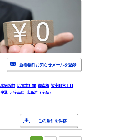
日赤病院前
広電本社前
御幸橋
皆実町六丁目
海岸通
元宇品口
広島港（宇品）
この条件を保存