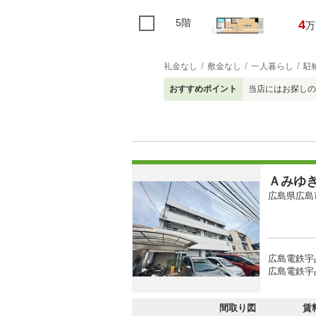
5階
4
万
礼金なし
敷金なし
一人暮らし
駐
おすすめポイント
当店にはお探しの
Ａみゆ
広島県広島
広島電鉄宇
広島電鉄宇
間取り図
賃