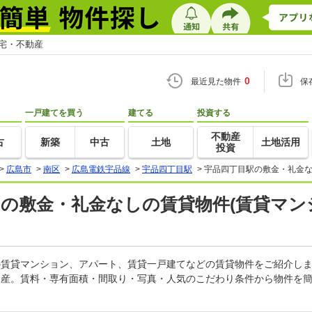
住宅・不動産
0
最近見た物件
保
一戸建てを買う
建てる
投資する
不動産
古
新築
中古
土地
土地活用
投資
>
広島市
>
南区
>
広島電鉄宇品線
>
宇品四丁目駅
>
宇品四丁目駅の敷金・礼金な
)の敷金・礼金なしの賃貸物件(賃貸マン
しの賃貸マンション、アパート、賃貸一戸建てなどの賃貸物件をご紹介し
動産。賃料・専有面積・間取り・写真・人気のこだわり条件から物件を簡