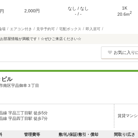
1K
なし / なし
2,000円
円
2
- / -
20.6m
輪場
エアコン付き
見学予約可
宅配ボックス
即入居可
お部屋情報が満載です！☆ぜひご来店ください☆
お気に入り
きビル
市南区宇品御幸３丁目
品線 宇品三丁目駅 徒歩5分
賃貸マンシ
品線 宇品四丁目駅 徒歩7分
料
管理費等
敷/礼/保証/敷引・償却
間取り/広さ