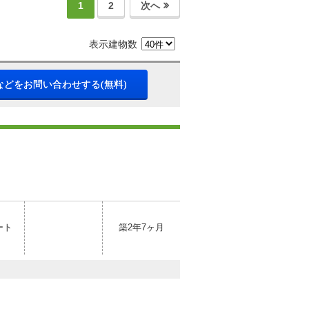
1
2
次へ
表示建物数
などをお問い合わせする(無料)
ート
築2年7ヶ月