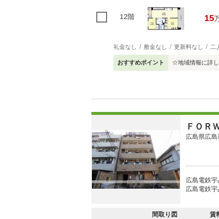
12階
15
礼金なし
敷金なし
更新料なし
二
おすすめポイント
☆地域情報に詳し
ＦＯＲ
広島県広島
広島電鉄宇
広島電鉄宇
間取り図
賃