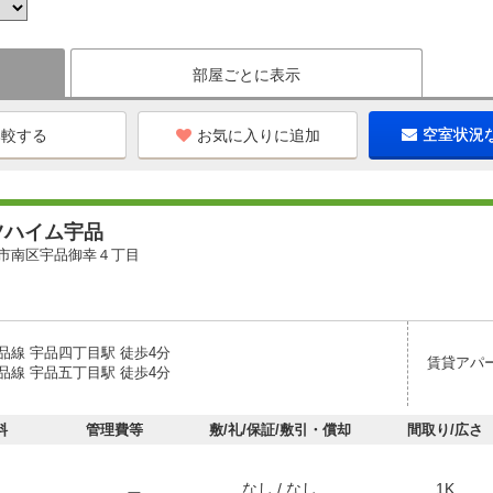
部屋ごとに表示
お気に入りに追加
空室状況
ツハイム宇品
市南区宇品御幸４丁目
品線 宇品四丁目駅 徒歩4分
賃貸アパ
品線 宇品五丁目駅 徒歩4分
料
管理費等
敷/礼/保証/敷引・償却
間取り/広さ
なし / なし
1K