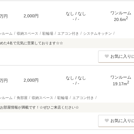
ワンルーム
なし / なし
2,000円
万円
2
- / -
20.6m
ンルーム
収納スペース
駐輪場
エアコン付き
システムキッチン
めた4名で元気に営業しております☆☆
お気に入り
ワンルーム
なし / なし
2,000円
万円
2
- / -
19.17m
ンルーム
角部屋
収納スペース
駐輪場
エアコン付き
お部屋情報が満載です！☆ぜひご来店ください☆
お気に入り