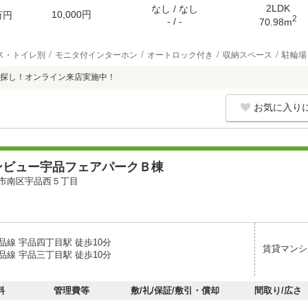
2LDK
なし / なし
10,000円
万円
2
- / -
70.98m
ス・トイレ別
モニタ付インターホン
オートロック付き
収納スペース
駐輪場
探し！オンライン来店実施中！
お気に入り
ンビュー宇品フェアパークＢ棟
市南区宇品西５丁目
品線 宇品四丁目駅 徒歩10分
賃貸マンシ
品線 宇品三丁目駅 徒歩10分
料
管理費等
敷/礼/保証/敷引・償却
間取り/広さ