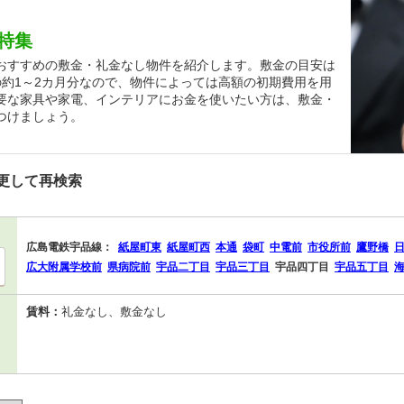
特集
おすすめの敷金・礼金なし物件を紹介します。敷金の目安は
の約1～2カ月分なので、物件によっては高額の初期費用を用
要な家具や家電、インテリアにお金を使いたい方は、敷金・
つけましょう。
更して再検索
広島電鉄宇品線：
紙屋町東
紙屋町西
本通
袋町
中電前
市役所前
鷹野橋
広大附属学校前
県病院前
宇品二丁目
宇品三丁目
宇品四丁目
宇品五丁目
賃料：
礼金なし、敷金なし