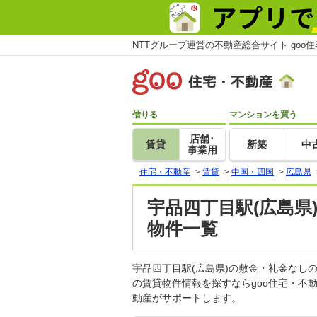
NTTグループ運営の不動産総合サイト goo
借りる
マンションを買う
店舗･
賃貸
新築
中
事業用
住宅・不動産
>
賃貸
>
中国・四国
>
広島県
宇品四丁目駅(広島県
物件一覧
宇品四丁目駅(広島県)の敷金・礼金な
の賃貸物件情報を探すならgoo住宅・不
動産がサポートします。