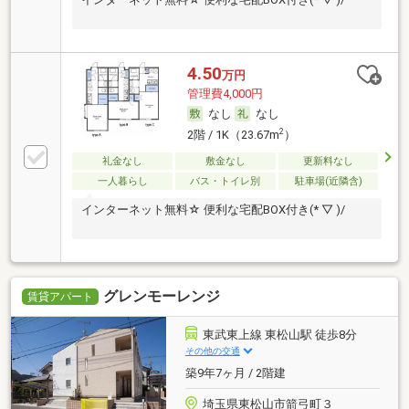
4.50
万円
管理費4,000円
なし
なし
2
2階 / 1K（23.67m
）
礼金なし
敷金なし
更新料なし
一人暮らし
バス・トイレ別
駐車場(近隣含)
インターネット無料☆ 便利な宅配BOX付き(* ▽ )/
グレンモーレンジ
賃貸アパート
東武東上線 東松山駅 徒歩8分
その他の交通
築9年7ヶ月 / 2階建
埼玉県東松山市箭弓町３