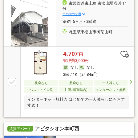
東武鉄道東上線 東松山駅 徒歩14
分
その他の交通
築8年5ヶ月 / 2階建
埼玉県東松山市御茶山町
4.70
万円
管理費3,000円
なし
なし
2
2階 / 1K（24.84m
）
礼金なし
敷金なし
一人暮らし
バス・トイレ別
駐車場(近隣含)
インターネット無料
インターネット無料☆ はじめての一人暮らしにもおす
すめ！
アビタシオン本町西
賃貸アパート