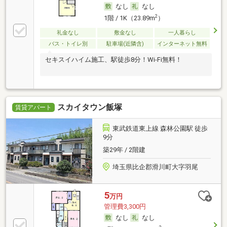
なし
なし
2
1階 / 1K（23.89m
）
礼金なし
敷金なし
一人暮らし
バス・トイレ別
駐車場(近隣含)
インターネット無料
セキスイハイム施工、駅徒歩8分！Wi-Fi無料！
スカイタウン飯塚
賃貸アパート
東武鉄道東上線 森林公園駅 徒歩
9分
築29年 / 2階建
埼玉県比企郡滑川町大字羽尾
5
万円
管理費3,300円
なし
なし