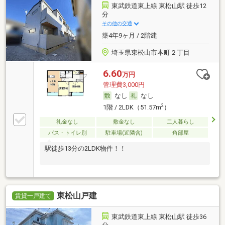
東武鉄道東上線 東松山駅 徒歩12
分
その他の交通
築4年9ヶ月 / 2階建
埼玉県東松山市本町２丁目
6.60
万円
管理費3,000円
なし
なし
2
1階 / 2LDK（51.57m
）
礼金なし
敷金なし
二人暮らし
バス・トイレ別
駐車場(近隣含)
角部屋
駅徒歩13分の2LDK物件！！
東松山戸建
賃貸一戸建て
東武鉄道東上線 東松山駅 徒歩36