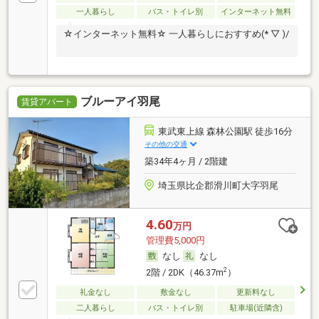
一人暮らし
バス・トイレ別
インターネット無料
☆インターネット無料☆ 一人暮らしにおすすめ(* ▽ )/
ブルーアイ羽尾
賃貸アパート
東武東上線 森林公園駅 徒歩16分
その他の交通
築34年4ヶ月 / 2階建
埼玉県比企郡滑川町大字羽尾
4.60
万円
管理費5,000円
なし
なし
2
2階 / 2DK（46.37m
）
礼金なし
敷金なし
更新料なし
二人暮らし
バス・トイレ別
駐車場(近隣含)