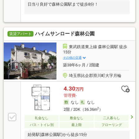
日当り良好で森林公園駅まで徒歩8分！
ハイムサンロード森林公園
賃貸アパート
東武鉄道東上線 森林公園駅 徒歩
15分
その他の交通
築38年6ヶ月 / 2階建
埼玉県比企郡滑川町大字月輪
4.30
万円
管理費-
なし
なし
2
2階 / 2DK（36.36m
）
礼金なし
敷金なし
二人暮らし
バス・トイレ別
最上階
フローリング
始発駅(森林公園駅)から徒歩15分