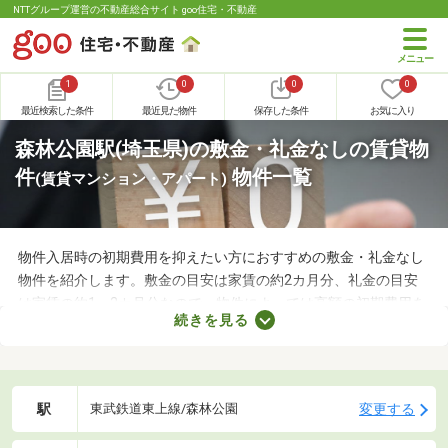
NTTグループ運営の不動産総合サイト goo住宅・不動産
1
0
0
0
最近検索した条件
最近見た物件
保存した条件
お気に入り
森林公園駅(埼玉県)の敷金・礼金なしの賃貸物
件
物件一覧
(賃貸マンション・アパート)
物件入居時の初期費用を抑えたい方におすすめの敷金・礼金なし
物件を紹介します。敷金の目安は家賃の約2カ月分、礼金の目安
は家賃の約1～2カ月分なので、物件によっては高額の初期費用を
続きを見る
用意しなければなりません。新生活に必要な家具や家電、インテ
リアにお金を使いたい方は、敷金・礼金なし物件から気になるお
部屋を見つけましょう。
駅
変更する
東武鉄道東上線/森林公園