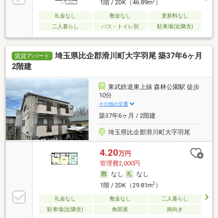
2
1階 / 2DK（46.89m
）
礼金なし
敷金なし
更新料なし
二人暮らし
バス・トイレ別
駐車場(近隣含)
埼玉県比企郡滑川町大字羽尾 築37年6ヶ月
賃貸アパート
2階建
東武鉄道東上線 森林公園駅 徒歩
10分
その他の交通
築37年6ヶ月 / 2階建
埼玉県比企郡滑川町大字羽尾
4.20
万円
管理費2,000円
なし
なし
2
1階 / 2DK（29.81m
）
礼金なし
敷金なし
二人暮らし
駐車場(近隣含)
角部屋
南向き