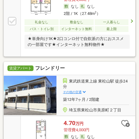
なし
なし
2
2階 / 1K（27.48m
）
礼金なし
敷金なし
一人暮らし
バス・トイレ別
インターネット無料
最上階
★単身向け1K★2口コンロ付で自炊派の方におススメ
の一部屋です★インターネット無料物件★
フレンドリー
賃貸アパート
東武鉄道東上線 東松山駅 徒歩24
分
その他の交通
築12年7ヶ月 / 2階建
埼玉県東松山市美原町２丁目
4.70
万円
管理費4,000円
なし
なし