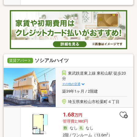
ソシアルハイツ
賃貸アパート
東武鉄道東上線 東松山駅 徒歩20
分
その他の交通
築39年1ヶ月 / 2階建
埼玉県東松山市松葉町４丁目
1.68
万円
管理費2,980円
なし
なし
2
2階 / ワンルーム（13.6m
）