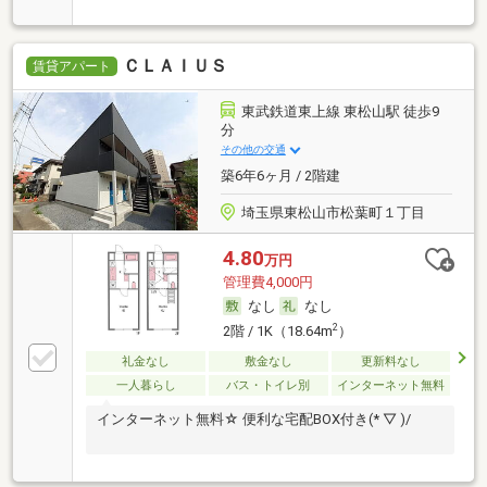
ＣＬＡＩＵＳ
賃貸アパート
東武鉄道東上線 東松山駅 徒歩9
分
その他の交通
築6年6ヶ月 / 2階建
埼玉県東松山市松葉町１丁目
4.80
万円
管理費4,000円
なし
なし
2
2階 / 1K（18.64m
）
礼金なし
敷金なし
更新料なし
一人暮らし
バス・トイレ別
インターネット無料
インターネット無料☆ 便利な宅配BOX付き(* ▽ )/