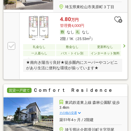
埼玉県東松山市美原町３丁目
4.80
万円
管理費4,000円
なし
なし
2
2階 / 1K（25.53m
）
礼金なし
敷金なし
更新料なし
一人暮らし
バス・トイレ別
インターネット無料
★南向き陽当り良好★徒歩圏内にスーパーやコンビニ
があり生活に便利な環境が揃っています★
Ｃｏｍｆｏｒｔ Ｒｅｓｉｄｅｎｃｅ
賃貸一戸建て
東武鉄道東上線 森林公園駅 徒歩
3.4km
その他の交通
築51年4ヶ月 / 2階建
埼玉県比企郡滑川町大字羽尾