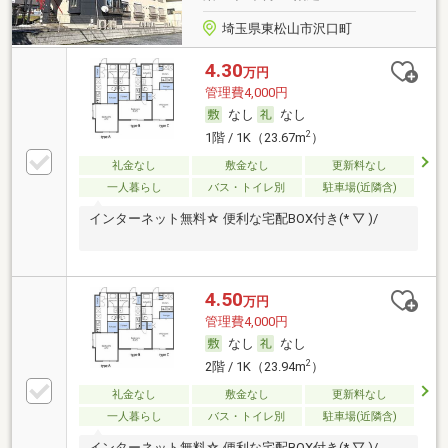
埼玉県東松山市沢口町
4.30
万円
管理費4,000円
なし
なし
2
1階 / 1K（23.67m
）
礼金なし
敷金なし
更新料なし
一人暮らし
バス・トイレ別
駐車場(近隣含)
インターネット無料☆ 便利な宅配BOX付き(* ▽ )/
4.50
万円
管理費4,000円
なし
なし
2
2階 / 1K（23.94m
）
礼金なし
敷金なし
更新料なし
一人暮らし
バス・トイレ別
駐車場(近隣含)
インターネット無料☆ 便利な宅配BOX付き(* ▽ )/