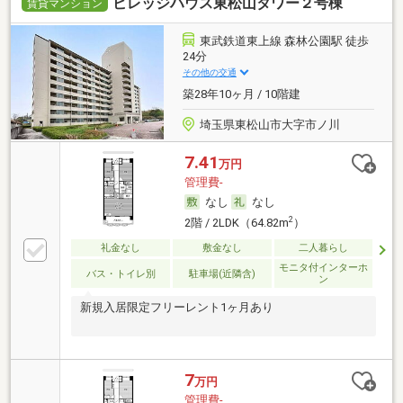
ビレッジハウス東松山タワー２号棟
賃貸マンション
東武鉄道東上線 森林公園駅 徒歩
24分
その他の交通
築28年10ヶ月 / 10階建
埼玉県東松山市大字市ノ川
7.41
万円
管理費-
なし
なし
2
2階 / 2LDK（64.82m
）
礼金なし
敷金なし
二人暮らし
モニタ付インターホ
バス・トイレ別
駐車場(近隣含)
ン
新規入居限定フリーレント1ヶ月あり
7
万円
管理費-