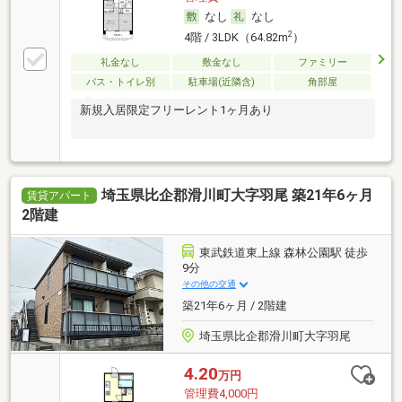
なし
なし
2
4階 / 3LDK（64.82m
）
礼金なし
敷金なし
ファミリー
バス・トイレ別
駐車場(近隣含)
角部屋
新規入居限定フリーレント1ヶ月あり
埼玉県比企郡滑川町大字羽尾 築21年6ヶ月
賃貸アパート
2階建
東武鉄道東上線 森林公園駅 徒歩
9分
その他の交通
築21年6ヶ月 / 2階建
埼玉県比企郡滑川町大字羽尾
4.20
万円
管理費4,000円