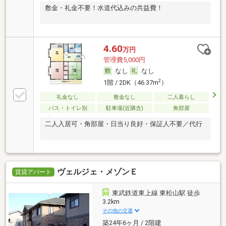
敷金・礼金不要！水道代込みの共益費！
4.60
万円
管理費5,000円
なし
なし
2
1階 / 2DK（46.37m
）
礼金なし
敷金なし
二人暮らし
バス・トイレ別
駐車場(近隣含)
角部屋
二人入居可・角部屋・日当り良好・保証人不要／代行
ヴェルジェ・メゾンＥ
賃貸アパート
東武鉄道東上線 東松山駅 徒歩
3.2km
その他の交通
築24年6ヶ月 / 2階建