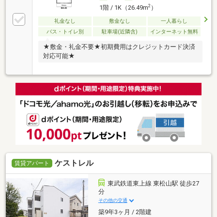
2
1階 / 1K（26.49m
）
礼金なし
敷金なし
一人暮らし
バス・トイレ別
駐車場(近隣含)
インターネット無料
★敷金・礼金不要★初期費用はクレジットカード決済
対応可能★
ケストレル
賃貸アパート
東武鉄道東上線 東松山駅 徒歩27
分
その他の交通
築9年3ヶ月 / 2階建