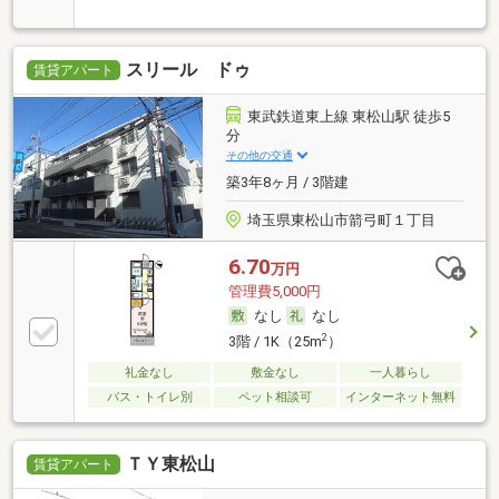
スリール ドゥ
賃貸アパート
東武鉄道東上線 東松山駅 徒歩5
分
その他の交通
築3年8ヶ月 / 3階建
埼玉県東松山市箭弓町１丁目
6.70
万円
管理費5,000円
なし
なし
2
3階 / 1K（25m
）
礼金なし
敷金なし
一人暮らし
バス・トイレ別
ペット相談可
インターネット無料
ＴＹ東松山
賃貸アパート