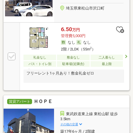
埼玉県東松山市沢口町
6.50
万円
管理費5,000円
なし
なし
2
2階 / 2LDK（55m
）
礼金なし
敷金なし
二人暮らし
バス・トイレ別
駐車場(近隣含)
最上階
フリーレント1ヶ月あり！敷金礼金ゼロ
ＨＯＰＥ
賃貸アパート
東武鉄道東上線 東松山駅 徒歩
3.5km
その他の交通
築17年6ヶ月 / 2階建