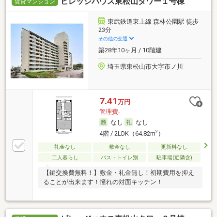
ビレッジハウス東松山タワー１号棟
賃貸マンション
東武鉄道東上線 森林公園駅 徒歩
23分
その他の交通
築28年10ヶ月 / 10階建
埼玉県東松山市大字市ノ川
7.41
万円
管理費-
なし
なし
2
4階 / 2LDK（64.82m
）
礼金なし
敷金なし
更新料なし
二人暮らし
バス・トイレ別
駐車場(近隣含)
【鍵交換費無料！】敷金・礼金無し！初期費用を抑え
ることが出来ます！憧れの対面キッチン！