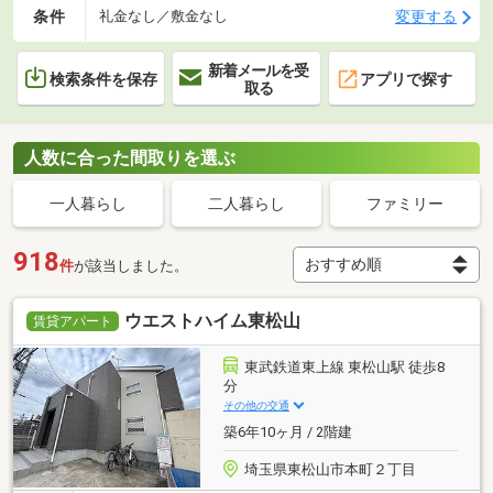
条件
変更する
礼金なし／敷金なし
新着メールを受
検索条件を保存
アプリで探す
取る
人数に合った間取りを選ぶ
一人暮らし
二人暮らし
ファミリー
918
件
が該当しました。
ウエストハイム東松山
賃貸アパート
東武鉄道東上線 東松山駅 徒歩8
分
その他の交通
築6年10ヶ月 / 2階建
埼玉県東松山市本町２丁目