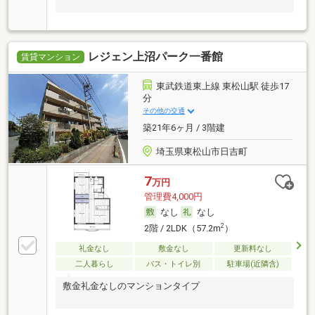
レジェン上沼パーク一番館
賃貸マンション
東武鉄道東上線 東松山駅 徒歩17
分
その他の交通
築21年6ヶ月 / 3階建
埼玉県東松山市日吉町
7
万円
管理費4,000円
なし
なし
2
2階 / 2LDK（57.2m
）
礼金なし
敷金なし
更新料なし
二人暮らし
バス・トイレ別
駐車場(近隣含)
敷金礼金なしのマンションタイプ