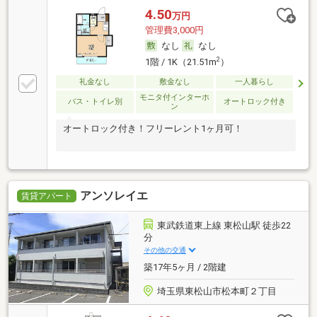
4.50
万円
管理費3,000円
なし
なし
2
1階 / 1K（21.51m
）
礼金なし
敷金なし
一人暮らし
モニタ付インターホ
バス・トイレ別
オートロック付き
ン
オートロック付き！フリーレント1ヶ月可！
アンソレイエ
賃貸アパート
東武鉄道東上線 東松山駅 徒歩22
分
その他の交通
築17年5ヶ月 / 2階建
埼玉県東松山市松本町２丁目