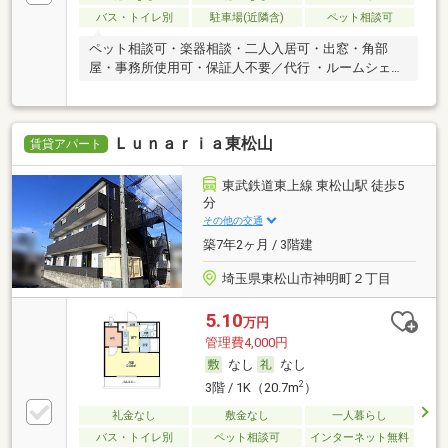
バス・トイレ別
駐車場(近隣含)
ペット相談可
ペット相談可・楽器相談・二人入居可・出窓・角部
屋・事務所使用可・保証人不要／代行 ・ルームシェア
可
Ｌｕｎａｒｉａ東松山
賃貸アパート
東武鉄道東上線 東松山駅 徒歩5
分
その他の交通
築7年2ヶ月 / 3階建
埼玉県東松山市神明町２丁目
5.10
万円
管理費4,000円
なし
なし
2
3階 / 1K（20.7m
）
礼金なし
敷金なし
一人暮らし
バス・トイレ別
ペット相談可
インターネット無料