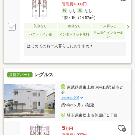
管理費4,000円
なし
なし
2
1階 / 1K（24.57m
）
礼金なし
敷金なし
一人暮らし
モニタ付インターホ
バス・トイレ別
インターネット無料
ン
はじめてのお一人暮らしにおすすめ！
レグルス
賃貸アパート
東武鉄道東上線 東松山駅 徒歩21
分
その他の交通
築9年2ヶ月 / 2階建
埼玉県東松山市美原町１丁目
5
万円
管理費4,000円