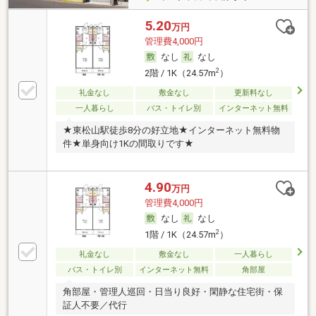
5.20
万円
管理費4,000円
なし
なし
2
2階 / 1K（24.57m
）
礼金なし
敷金なし
更新料なし
一人暮らし
バス・トイレ別
インターネット無料
★東松山駅徒歩8分の好立地★インターネット無料物
件★単身向け1Kの間取りです★
4.90
万円
管理費4,000円
なし
なし
2
1階 / 1K（24.57m
）
礼金なし
敷金なし
一人暮らし
バス・トイレ別
インターネット無料
角部屋
角部屋・管理人巡回・日当り良好・閑静な住宅街・保
証人不要／代行