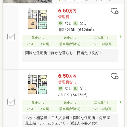
6.50
万円
管理費-
なし
なし
2
1階 / 2LDK（64.26m
）
礼金なし
敷金なし
二人暮らし
バス・トイレ別
駐車場(近隣含)
ペット相談可
閑静な住宅街で静かな暮らし！日当たり良好！
6.50
万円
管理費なし
なし
なし
2
/ 2LDK（64.26m
）
礼金なし
敷金なし
二人暮らし
バス・トイレ別
駐車場(近隣含)
ペット相談可
ペット相談可・二人入居可・閑静な住宅街・角部屋・
最上階・ルームシェア可・保証人不要／代行