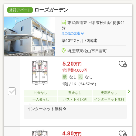
ローズガーデン
賃貸アパート
東武鉄道東上線 東松山駅 徒歩21
分
その他の交通
築10年2ヶ月 / 2階建
埼玉県東松山市日吉町
5.20
万円
管理費4,000円
なし
なし
2
2階 / 1K（24.57m
）
礼金なし
敷金なし
更新料なし
一人暮らし
バス・トイレ別
インターネット無料
インターネット無料☆
4.80
万円