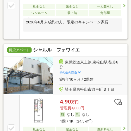
礼金なし
敷金なし
一人暮らし
ワンルーム
最上階
角部屋
2026年8月末成約の方、限定のキャンペーン家賃
シャルル フォワイエ
賃貸アパート
東武鉄道東上線 東松山駅 徒歩8
分
その他の交通
築9年10ヶ月 / 2階建
埼玉県東松山市箭弓町３丁目
4.90
万円
管理費4,000円
なし
なし
2
1階 / 1K（24.57m
）
礼金なし
敷金なし
更新料なし