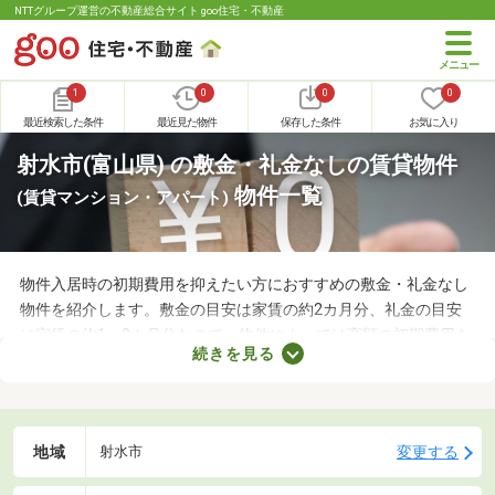
NTTグループ運営の不動産総合サイト goo住宅・不動産
1
0
0
0
最近検索した条件
最近見た物件
保存した条件
お気に入り
射水市(富山県) の敷金・礼金なしの賃貸物件
物件一覧
(賃貸マンション・アパート)
物件入居時の初期費用を抑えたい方におすすめの敷金・礼金なし
物件を紹介します。敷金の目安は家賃の約2カ月分、礼金の目安
は家賃の約1～2カ月分なので、物件によっては高額の初期費用を
続きを見る
用意しなければなりません。新生活に必要な家具や家電、インテ
リアにお金を使いたい方は、敷金・礼金なし物件から気になるお
部屋を見つけましょう。
地域
変更する
射水市