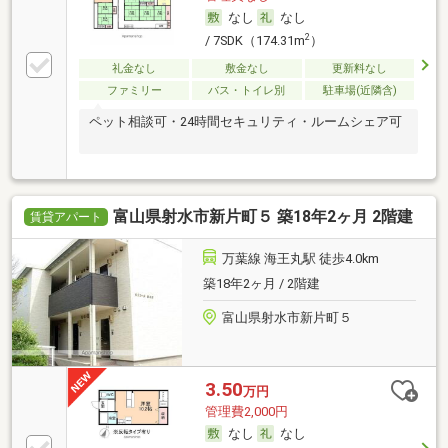
なし
なし
2
/ 7SDK（174.31m
）
礼金なし
敷金なし
更新料なし
ファミリー
バス・トイレ別
駐車場(近隣含)
ペット相談可・24時間セキュリティ・ルームシェア可
富山県射水市新片町５ 築18年2ヶ月 2階建
賃貸アパート
万葉線 海王丸駅 徒歩4.0km
築18年2ヶ月 / 2階建
富山県射水市新片町５
3.50
万円
管理費2,000円
なし
なし