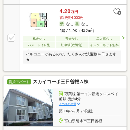
4.20
万円
管理費4,000円
なし
なし
2
2階 / 2LDK（43.2m
）
礼金なし
敷金なし
二人暮らし
バス・トイレ別
駐車場(近隣含)
インターネット無料
バルコニーがあるので、たくさんの洗濯物を干せます
★
スカイコーポ三日曽根Ａ棟
賃貸アパート
万葉線 第一イン新湊クロスベイ
前駅 徒歩4分
その他の交通
築38年6ヶ月 / 2階建
富山県射水市三日曽根