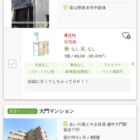
富山県射水市中新湊
4
万円
管理費-
なし
なし
2
1階 / 4SLDK（83.47m
）
礼金なし
敷金なし
ファミリー
バス・トイレ別
駐車場(近隣含)
ペット相談可
自由にＤＩＹしちゃってＯＫ！！
大門マンション
賃貸マンション
あいの風とやま鉄道 越中大門駅
徒歩17分
築21年5ヶ月 / 4階建