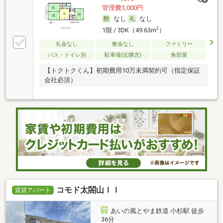
管理費3,000円
なし
なし
2
1階 / 3DK（49.63m
）
礼金なし
敷金なし
ファミリー
バス・トイレ別
駐車場(近隣含)
角部屋
【トクトクくん】初期費用10万未満契約可（指定保証
会社必須）
コモド太閤山ＩＩ
賃貸アパート
あいの風とやま鉄道 小杉駅 徒歩
36分