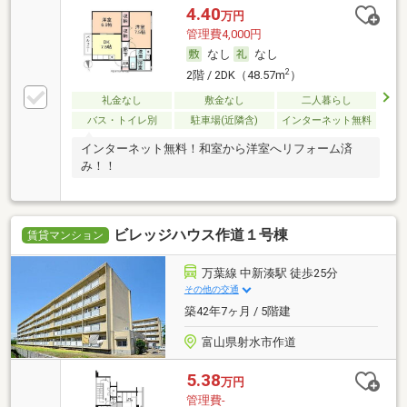
4.40
万円
管理費4,000円
なし
なし
2
2階 / 2DK（48.57m
）
礼金なし
敷金なし
二人暮らし
バス・トイレ別
駐車場(近隣含)
インターネット無料
インターネット無料！和室から洋室へリフォーム済
み！！
ビレッジハウス作道１号棟
賃貸マンション
万葉線 中新湊駅 徒歩25分
その他の交通
築42年7ヶ月 / 5階建
富山県射水市作道
5.38
万円
管理費-