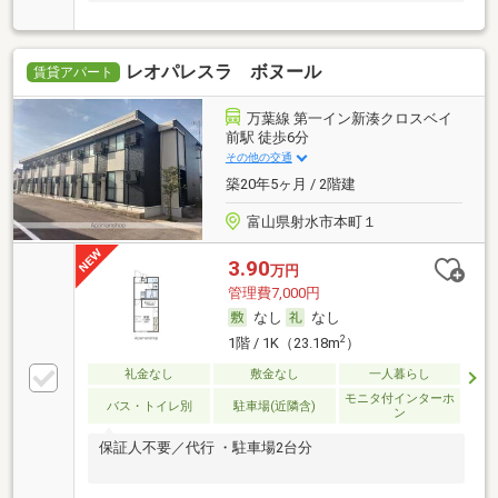
レオパレスラ ボヌール
賃貸アパート
万葉線 第一イン新湊クロスベイ
前駅 徒歩6分
その他の交通
築20年5ヶ月 / 2階建
富山県射水市本町１
3.90
万円
管理費7,000円
なし
なし
2
1階 / 1K（23.18m
）
礼金なし
敷金なし
一人暮らし
モニタ付インターホ
バス・トイレ別
駐車場(近隣含)
ン
保証人不要／代行 ・駐車場2台分