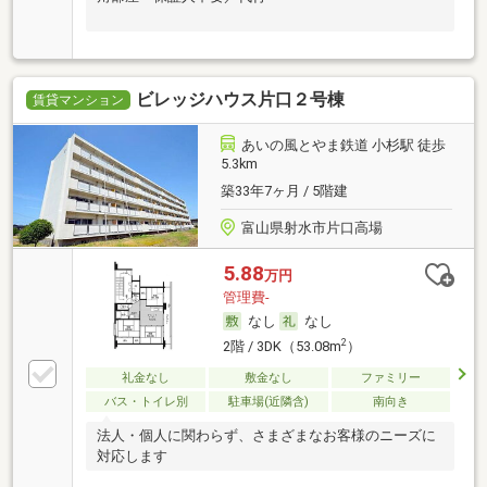
ビレッジハウス片口２号棟
賃貸マンション
あいの風とやま鉄道 小杉駅 徒歩
5.3km
築33年7ヶ月 / 5階建
富山県射水市片口高場
5.88
万円
管理費-
なし
なし
2
2階 / 3DK（53.08m
）
礼金なし
敷金なし
ファミリー
バス・トイレ別
駐車場(近隣含)
南向き
法人・個人に関わらず、さまざまなお客様のニーズに
対応します