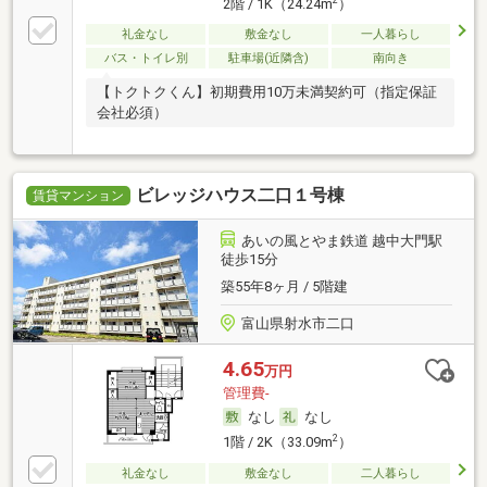
2
2階 / 1K（24.24m
）
礼金なし
敷金なし
一人暮らし
バス・トイレ別
駐車場(近隣含)
南向き
【トクトクくん】初期費用10万未満契約可（指定保証
会社必須）
ビレッジハウス二口１号棟
賃貸マンション
あいの風とやま鉄道 越中大門駅
徒歩15分
築55年8ヶ月 / 5階建
富山県射水市二口
4.65
万円
管理費-
なし
なし
2
1階 / 2K（33.09m
）
礼金なし
敷金なし
二人暮らし