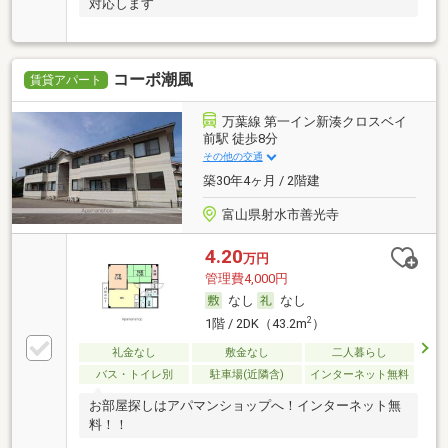
対応します
コーポ潮風
賃貸アパート
万葉線 第一イン新湊クロスベイ
前駅 徒歩8分
その他の交通
築30年4ヶ月 / 2階建
富山県射水市善光寺
4.20
万円
管理費4,000円
なし
なし
2
1階 / 2DK（43.2m
）
礼金なし
敷金なし
二人暮らし
バス・トイレ別
駐車場(近隣含)
インターネット無料
お部屋探しはアパマンショップへ！インターネット無
料！！