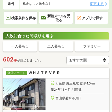
条件
変更する
礼金なし／敷金なし
新着メールを受
検索条件を保存
アプリで探す
取る
人数に合った間取りを選ぶ
一人暮らし
二人暮らし
ファミリー
602
件
が該当しました。
ＷＨＡＴＥＶＥＲ
賃貸アパート
万葉線 海王丸駅 徒歩4.0km
築24年11ヶ月 / 2階建
富山県射水市片口