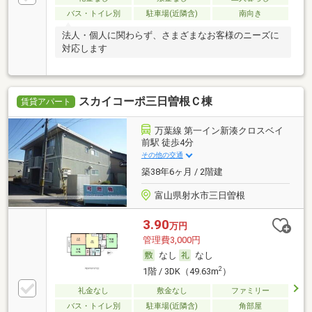
バス・トイレ別
駐車場(近隣含)
南向き
法人・個人に関わらず、さまざまなお客様のニーズに
対応します
スカイコーポ三日曽根Ｃ棟
賃貸アパート
万葉線 第一イン新湊クロスベイ
前駅 徒歩4分
その他の交通
築38年6ヶ月 / 2階建
富山県射水市三日曽根
3.90
万円
管理費3,000円
なし
なし
2
1階 / 3DK（49.63m
）
礼金なし
敷金なし
ファミリー
バス・トイレ別
駐車場(近隣含)
角部屋