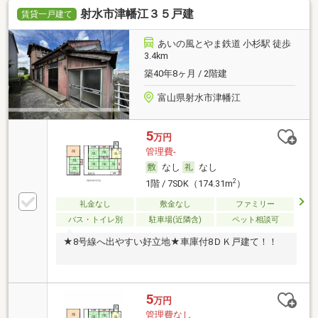
射水市津幡江３５戸建
賃貸一戸建て
あいの風とやま鉄道 小杉駅 徒歩
3.4km
築40年8ヶ月 / 2階建
富山県射水市津幡江
5
万円
管理費-
なし
なし
2
1階 / 7SDK（174.31m
）
礼金なし
敷金なし
ファミリー
バス・トイレ別
駐車場(近隣含)
ペット相談可
★8号線へ出やすい好立地★車庫付8ＤＫ戸建て！！
5
万円
管理費なし