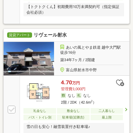
【トクトクくん】初期費用10万未満契約可（指定保証
会社必須）
リヴェール射水
賃貸アパート
あいの風とやま鉄道 越中大門駅
徒歩16分
築34年7ヶ月 / 2階建
富山県射水市中野
4.70
万円
管理費3,000円
なし
なし
2
2階 / 2DK（42.6m
）
礼金なし
敷金なし
二人暮らし
バス・トイレ別
駐車場(近隣含)
最上階
雪の日も安心！融雪装置付き駐車場♪