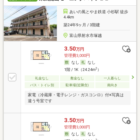
あいの風とやま鉄道 小杉駅 徒歩
4.4km
築24年9ヶ月 / 3階建
富山県射水市塚越
3.50
万円
管理費3,000円
なし
なし
2
1階 / 1K（24.24m
）
礼金なし
敷金なし
一人暮らし
バス・トイレ別
駐車場(近隣含)
南向き
家電（冷蔵庫・電子レンジ・ガスコンロ）付※写真は
違う号室です
3.50
万円
管理費3,000円
なし
なし