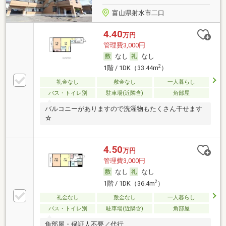
富山県射水市二口
4.40
万円
管理費3,000円
なし
なし
2
1階 / 1DK（33.44m
）
礼金なし
敷金なし
一人暮らし
バス・トイレ別
駐車場(近隣含)
角部屋
バルコニーがありますので洗濯物もたくさん干せます
☆
4.50
万円
管理費3,000円
なし
なし
2
1階 / 1DK（36.4m
）
礼金なし
敷金なし
一人暮らし
バス・トイレ別
駐車場(近隣含)
角部屋
角部屋・保証人不要／代行