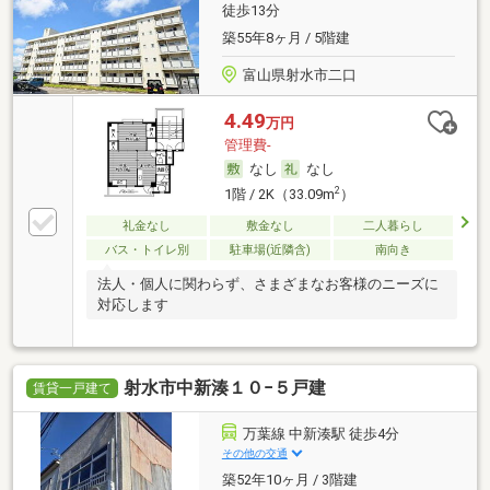
徒歩13分
築55年8ヶ月 / 5階建
富山県射水市二口
4.49
万円
管理費-
なし
なし
2
1階 / 2K（33.09m
）
礼金なし
敷金なし
二人暮らし
バス・トイレ別
駐車場(近隣含)
南向き
法人・個人に関わらず、さまざまなお客様のニーズに
対応します
射水市中新湊１０−５戸建
賃貸一戸建て
万葉線 中新湊駅 徒歩4分
その他の交通
築52年10ヶ月 / 3階建