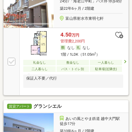
24分/「海老江中町」バス停 停歩8分
築22年6ヶ月 / 2階建
富山県射水市東明七軒
4.50
万円
管理費2,200円
なし
なし
2
1階 / 1LDK（51.05m
）
礼金なし
敷金なし
一人暮らし
二人暮らし
バス・トイレ別
駐車場(近隣含)
保証人不要／代行
グランシエル
賃貸アパート
あいの風とやま鉄道 越中大門駅
徒歩17分
築10年6ヶ月 / 2階建