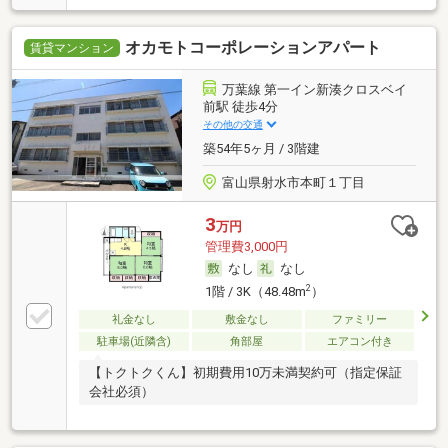
オカモトコーポレーションアパート
賃貸マンション
万葉線 第一イン新湊クロスベイ
前駅 徒歩4分
その他の交通
築54年5ヶ月 / 3階建
富山県射水市本町１丁目
3
万円
管理費3,000円
なし
なし
2
1階 / 3K（48.48m
）
礼金なし
敷金なし
ファミリー
駐車場(近隣含)
角部屋
エアコン付き
【トクトクくん】初期費用10万未満契約可（指定保証
会社必須）