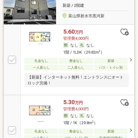
新築 / 2階建
富山県射水市黒河新
5.60
万円
管理費4,000円
なし
なし
2
1階 / 1LDK（29.82m
）
礼金なし
敷金なし
新築
一人暮らし
二人暮らし
バス・トイレ別
【新築】インターネット無料！エントランスにオート
ロック完備！
5.30
万円
管理費4,000円
なし
なし
2
1階 / 1K（29.8m
）
礼金なし
敷金なし
新築