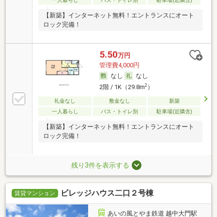
一人暮らし
バス・トイレ別
駐車場(近隣含)
【新築】インターネット無料！エントランスにオート
ロック完備！
5.50
万円
管理費4,000円
なし
なし
2
2階 / 1K（29.8m
）
礼金なし
敷金なし
新築
一人暮らし
バス・トイレ別
駐車場(近隣含)
【新築】インターネット無料！エントランスにオート
ロック完備！
残り3件を表示する
ビレッジハウス二口２号棟
賃貸マンション
あいの風とやま鉄道 越中大門駅