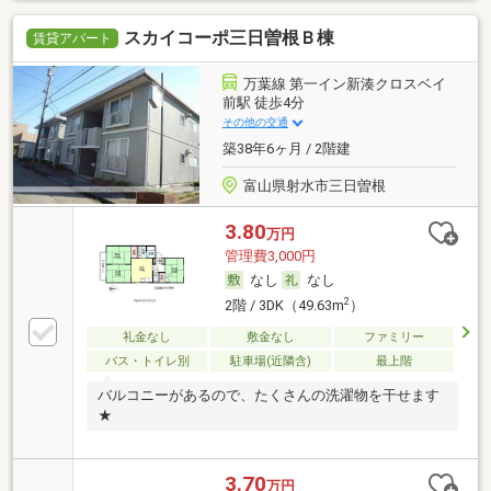
スカイコーポ三日曽根Ｂ棟
賃貸アパート
万葉線 第一イン新湊クロスベイ
前駅 徒歩4分
その他の交通
築38年6ヶ月 / 2階建
富山県射水市三日曽根
3.80
万円
管理費3,000円
なし
なし
2
2階 / 3DK（49.63m
）
礼金なし
敷金なし
ファミリー
バス・トイレ別
駐車場(近隣含)
最上階
バルコニーがあるので、たくさんの洗濯物を干せます
★
3.70
万円