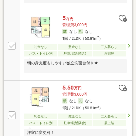
5
万円
管理費3,000円
なし
なし
2
1階 / 2LDK（50.81m
）
礼金なし
敷金なし
二人暮らし
バス・トイレ別
駐車場(近隣含)
角部屋
朝の身支度もしやすい独立洗面台付き★
5.50
万円
管理費3,000円
なし
なし
2
2階 / 2LDK（50.81m
）
礼金なし
敷金なし
二人暮らし
バス・トイレ別
駐車場(近隣含)
最上階
洋室に変更可！