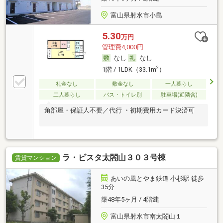
富山県射水市小島
5.30
万円
管理費4,000円
なし
なし
2
1階 / 1LDK（33.1m
）
礼金なし
敷金なし
一人暮らし
二人暮らし
バス・トイレ別
駐車場(近隣含)
角部屋・保証人不要／代行 ・初期費用カード決済可
ラ・ビスタ太閤山３０３号棟
賃貸マンション
あいの風とやま鉄道 小杉駅 徒歩
35分
築48年5ヶ月 / 4階建
富山県射水市南太閤山１