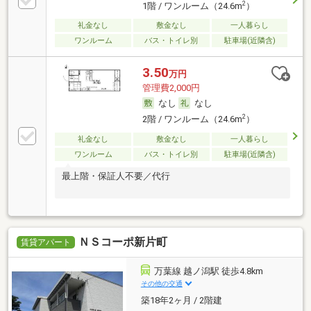
2
1階 / ワンルーム（24.6m
）
礼金なし
敷金なし
一人暮らし
ワンルーム
バス・トイレ別
駐車場(近隣含)
3.50
万円
管理費2,000円
なし
なし
2
2階 / ワンルーム（24.6m
）
礼金なし
敷金なし
一人暮らし
ワンルーム
バス・トイレ別
駐車場(近隣含)
最上階・保証人不要／代行
ＮＳコーポ新片町
賃貸アパート
万葉線 越ノ潟駅 徒歩4.8km
その他の交通
築18年2ヶ月 / 2階建