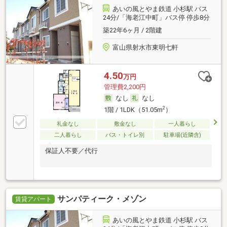
あいの風とやま鉄道 小杉駅 バス
24分/「海老江中町」バス停 停歩8分
築22年6ヶ月 / 2階建
富山県射水市東明七軒
4.50
万円
管理費2,200円
なし
なし
2
1階 / 1LDK（51.05m
）
礼金なし
敷金なし
一人暮らし
二人暮らし
バス・トイレ別
駐車場(近隣含)
保証人不要／代行
サンパティーク・メゾン
賃貸アパート
あいの風とやま鉄道 小杉駅 バス