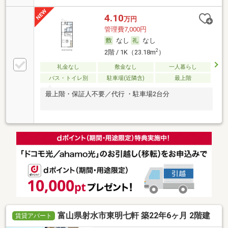
4.10
万円
管理費7,000円
なし
なし
2
2階 / 1K（23.18m
）
礼金なし
敷金なし
一人暮らし
バス・トイレ別
駐車場(近隣含)
最上階
最上階・保証人不要／代行 ・駐車場2台分
富山県射水市東明七軒 築22年6ヶ月 2階建
賃貸アパート