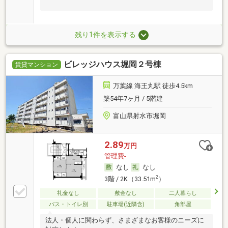
残り1件を表示する
ビレッジハウス堀岡２号棟
賃貸マンション
万葉線 海王丸駅 徒歩4.5km
築54年7ヶ月 / 5階建
富山県射水市堀岡
2.89
万円
管理費-
なし
なし
2
3階 / 2K（33.51m
）
礼金なし
敷金なし
二人暮らし
バス・トイレ別
駐車場(近隣含)
角部屋
法人・個人に関わらず、さまざまなお客様のニーズに