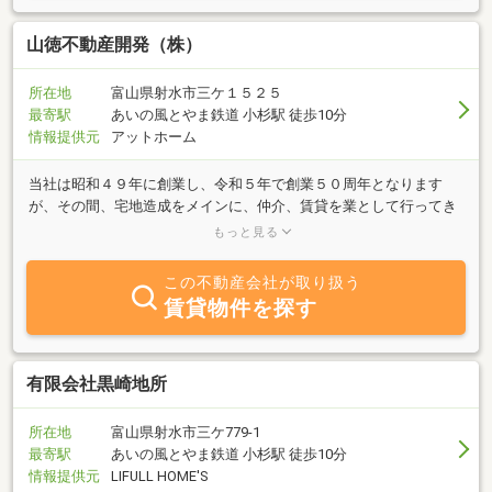
山徳不動産開発（株）
所在地
富山県射水市三ケ１５２５
最寄駅
あいの風とやま鉄道 小杉駅 徒歩10分
情報提供元
アットホーム
当社は昭和４９年に創業し、令和５年で創業５０周年となります
が、その間、宅地造成をメインに、仲介、賃貸を業として行ってき
ています。この間、一貫して、社会から必要とされる会社でありた
もっと見る
い、お客様から愛される会社でありたいとの思いでやってきまし
た。当社が目指すのは、今後５０年いや数百年の時代の変節に順応
この不動産会社が取り扱う
できる、そんな街並みを作っていけたらと考えています。特に、そ
賃貸物件を探す
こで育った子供達が誇りに思えるふるさとができれば最高の喜びで
あります。又、お客様に対しては、お求めになる要望に対し、真剣
に向き合って、一緒に問題点を解決していけたらと考えています。
どんな些細なことでも、遠慮なくご提案頂きたい、私たちには、お
有限会社黒崎地所
客様の笑顔が最高の活力になります。私たちは、これからも”未来を
見つめて、価値ある不動産の創造”を掲げ、お客様の笑顔を求めて、
所在地
富山県射水市三ケ779-1
不動産業を進めていきたいと考えています。
最寄駅
あいの風とやま鉄道 小杉駅 徒歩10分
情報提供元
LIFULL HOME'S