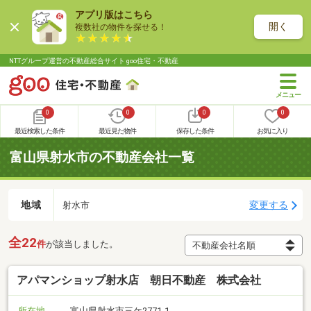
アプリ版はこちら
開く
複数社の物件を探せる！
NTTグループ運営の不動産総合サイト goo住宅・不動産
0
0
0
0
最近検索した条件
最近見た物件
保存した条件
お気に入り
富山県射水市の不動産会社一覧
地域
変更する
射水市
全22
件
が該当しました。
アパマンショップ射水店 朝日不動産 株式会社
所在地
富山県射水市三ケ2771-1