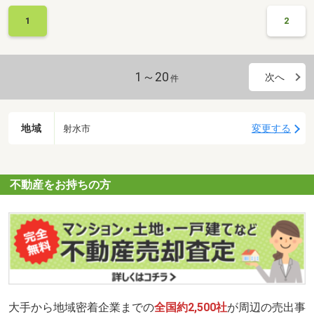
1
2
1～20
次へ
件
地域
変更する
射水市
不動産をお持ちの方
大手から地域密着企業までの
全国約2,500社
が周辺の売出事