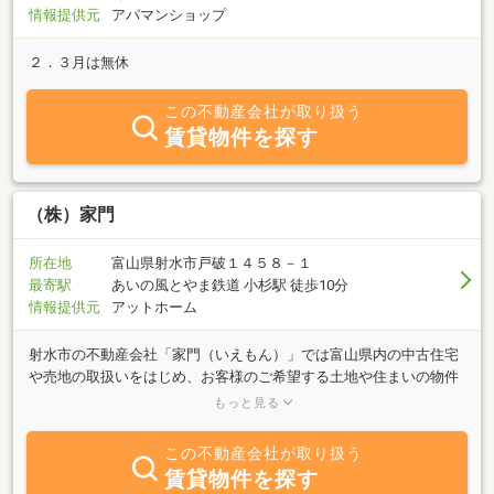
情報提供元
アパマンショップ
２．３月は無休
この不動産会社が取り扱う
賃貸物件を探す
（株）家門
所在地
富山県射水市戸破１４５８－１
最寄駅
あいの風とやま鉄道 小杉駅 徒歩10分
情報提供元
アットホーム
射水市の不動産会社「家門（いえもん）」では富山県内の中古住宅
や売地の取扱いをはじめ、お客様のご希望する土地や住まいの物件
探しから不動産の無料査定および買取相談まで幅広くご要望にお応
もっと見る
えします。また、任意売却の仲介も承っておりますので、「債権
者」「債務者」「買主」のすべてにメリットのあるように不動産売
この不動産会社が取り扱う
却をすることができます。「不動産を全力でサポート」をモットー
賃貸物件を探す
に不動産に関する「売りたい」「買いたい」「借りたい」「貸した