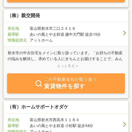
（株）親交開発
所在地
富山県射水市二口２４１６
最寄駅
あいの風とやま鉄道 越中大門駅 徒歩15分
情報提供元
アットホーム
射水市の中古住宅をメインに取り扱っています。「お持ちの不動産
の悩みを解決し、求めている人にきちんとお届けすることで、みん
なが笑顔になれる結果を残します」が弊社の理念です。近年はなか
もっと見る
なか現地へ足を運べない遠方の方を相手にする機会も増え、写真だ
けでなく、動画や３６０°ビューを駆使して、物件のイメージをより
この不動産会社が取り扱う
伝えやすくすることを心がけています。目に留まった中古物件が自
賃貸物件を探す
分に合っているのか、どのようにリフォームすればよいのか、悩み
ますよね。弊社は戸建賃貸物件のオーナーでもあり、様々な種類の
家を持っていますから、成功事例・失敗経験が豊富にあります。中
古住宅ご購入の際は、ぜひ弊社を頼ってみてください。
（有）ホームサポートオダケ
所在地
富山県射水市西高木１１８４
最寄駅
あいの風とやま鉄道 小杉駅 徒歩54分
情報提供元
アットホーム