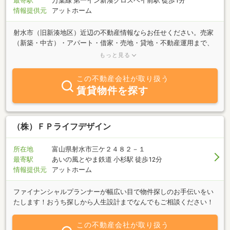
最寄駅
万葉線 第一イン新湊クロスベイ前駅 徒歩1分
情報提供元
アットホーム
射水市（旧新湊地区）近辺の不動産情報ならお任せください。売家
（新築・中古）・アパート・借家・売地・貸地・不動産運用まで、
ご来店いただければ、当社が管理する売買物件、賃貸物件をお探し
もっと見る
いたします。
この不動産会社が取り扱う
賃貸物件を探す
（株）ＦＰライフデザイン
所在地
富山県射水市三ケ２４８２－１
最寄駅
あいの風とやま鉄道 小杉駅 徒歩12分
情報提供元
アットホーム
ファイナンシャルプランナーが幅広い目で物件探しのお手伝いをい
たします！おうち探しから人生設計までなんでもご相談ください！
この不動産会社が取り扱う