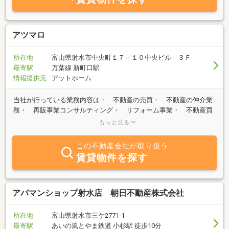
アツマロ
所在地
富山県射水市中央町１７－１０中央ビル ３Ｆ
最寄駅
万葉線 新町口駅
情報提供元
アットホーム
当社が行っている業務内容は・ 不動産の売買・ 不動産の仲介業
務・ 再販事業コンサルティング・ リフォーム事業・ 不動産買
取不動産経験８年以上の経験あり富山県全域で不動産買取再販事業
もっと見る
を中心に事業を行っていました。呉西・呉東合わせて４００件近い
中古住宅の再販を経験してきまして、特に住宅の再生業務が得意分
この不動産会社が取り扱う
野です。富山県全域で事業を行ってきましたので、苦手エリアなど
賃貸物件を探す
はありません。空き家問題や相続をしたけどどうしたらいいのか分
からないという方に向けて少しでもお役に立てればと思っておりま
す！
アパマンショップ射水店 朝日不動産株式会社
所在地
富山県射水市三ケ2771-1
最寄駅
あいの風とやま鉄道 小杉駅 徒歩10分