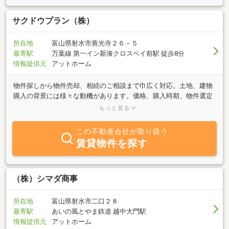
サクドウプラン（株）
所在地
富山県射水市善光寺２６－５
最寄駅
万葉線 第一イン新湊クロスベイ前駅 徒歩8分
情報提供元
アットホーム
物件探しから物件売却、相続のご相談まで巾広く対応。土地、建物
購入の背景には様々な動機があります。価格、購入時期、物件選定
などについて随時ご相談を承っております。またサクドウプラン行
もっと見る
政書士事務所を併設しており、相続、後見人制度のご相談も併せて
行っております。ぜひ気軽にご利用ください。
この不動産会社が取り扱う
賃貸物件を探す
（株）シマダ商事
所在地
富山県射水市二口２８
最寄駅
あいの風とやま鉄道 越中大門駅
情報提供元
アットホーム