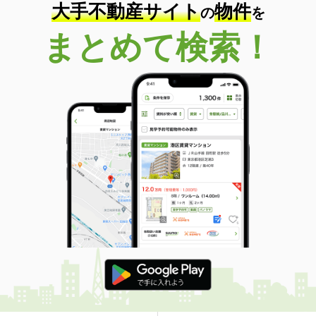
大手不動産サイト
物件
の
を
まとめて検索！