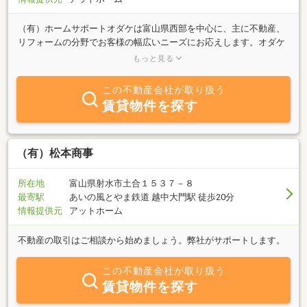
（有）ホームサポートオダケは富山県西部を中心に、主に不動産、
リフォームの分野でお客様の幅広いニーズにお応えします。オダケ
ホーム（株）のグループ会社として地域で培ってきた家づくりの経
もっと見る
験とネットワークを基盤に、 お客様の住まいに関する悩みも一緒に
解決していきます。どんなことでもまずはお気軽にご相談くださ
この不動産会社が取り扱う
い。
賃貸物件を探す
（有）松本商事
所在地
富山県射水市土合１５３７－８
最寄駅
あいの風とやま鉄道 越中大門駅 徒歩20分
情報提供元
アットホーム
不動産の取引はご相談から始めましょう。弊社がサポートします。
この不動産会社が取り扱う
賃貸物件を探す