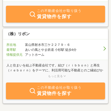
この不動産会社が取り扱う
賃貸物件を探す
（株）リボン
所在地
富山県射水市三ケ２２７９－６
最寄駅
あいの風とやま鉄道 小杉駅 徒歩6分
情報提供元
アットホーム
人と住まいを結ぶ不動産会社です。結び（ｒｉｂｂｏｎ）と再生
（ｒｅｂｏｒｎ）をテーマに、利活用可能な不動産とのご縁結びか
らリフォーム・リノベーションまで一貫してお任せいただけます。
もっと見る
土地や中古住宅が良質なご縁で蘇る瞬間をお手伝いさせてください
♪売却のご相談などもお気軽にお問い合わせください♪
この不動産会社が取り扱う
賃貸物件を探す