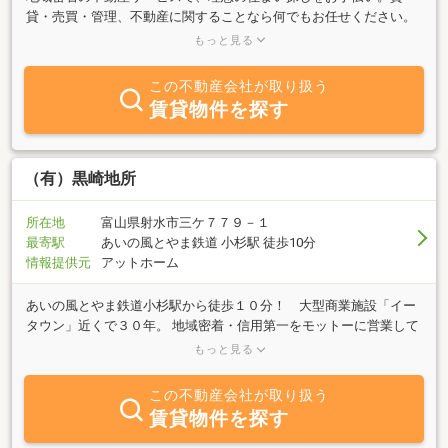
貸・売買・管理、不動産に関することなら何でもお任せください。
「この街で暮らしたい」「家族が安心して過ごせる場所を見つけた
もっと見る
い」そんな想いを、私たちは何よりも大切にしています。スタッフ
は全員、地域と住まいを熟知した“住まいのパートナー”小さな疑問
この不動産会社が取り扱う
にも丁寧に、誠実に対応いたします。安心して話せる、信頼できる
賃貸物件を探す
不動産会社をお探しなら、どうぞ私たちにご相談ください。あなた
の「これから」を、私たちが全力でサポートいたします。
（有）黒崎地所
所在地
富山県射水市三ケ７７９－１
最寄駅
あいの風とやま鉄道 小杉駅 徒歩10分
情報提供元
アットホーム
あいの風とやま鉄道小杉駅から徒歩１０分！ 大型商業施設「イー
タウン」近くで３０年。 地域密着・信用第一をモットーに営業して
おります。ワンルームへの入居からファミリータイプへ、そしてマ
もっと見る
イホームへと入居者の皆様へ将来へのアドバイスと豊富な物件のご
提供を、土曜・日曜・祝日も行っております。お気軽にご来店くだ
この不動産会社が取り扱う
さい！！
賃貸物件を探す