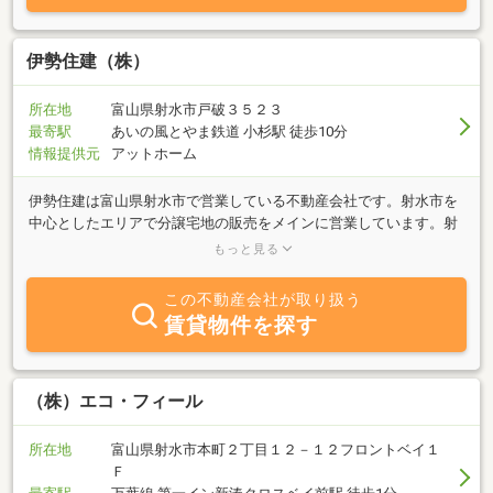
い」のお手伝いをさせて頂きますので是非お気軽にご相談くださ
い。
伊勢住建（株）
所在地
富山県射水市戸破３５２３
最寄駅
あいの風とやま鉄道 小杉駅 徒歩10分
情報提供元
アットホーム
伊勢住建は富山県射水市で営業している不動産会社です。射水市を
中心としたエリアで分譲宅地の販売をメインに営業しています。射
水市は高岡にも富山にも近く、生活環境にも恵まれた住みやすいエ
もっと見る
リアです。当社ホームページにて詳しくご案内しておりますので、
ぜひアクセスしてみてください。また、賃貸・売買物件の仲介も行
この不動産会社が取り扱う
なっております。お客様のご希望に応じてぴったりの物件をご紹介
賃貸物件を探す
いたします。もちろん不動産の売却に関するご相談にも親身にご対
応させていただきます。
（株）エコ・フィール
所在地
富山県射水市本町２丁目１２－１２フロントベイ１
Ｆ