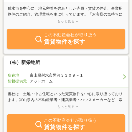
射水市を中心に、地元密着を強みとした売買・賃貸の仲介、事業用
物件のご紹介、管理業務を主に行っています。『お客様の気持ちに
なって考えるサービス』が弊社のモットーです。お客様のご希望が
もっと見る
叶うよう、精一杯お手伝いさせて頂きます。不動産のことなら、ど
んなことでもお気軽にご相談下さい。
この不動産会社が取り扱う
賃貸物件を探す
（株）新栄地所
所在地
富山県射水市黒河３３０９－１
情報提供元
アットホーム
当社は、土地・中古住宅といった売買物件を中心に取り扱っており
ます。富山県内の不動産業者・建築業者・ハウスメーカーなど、常
に情報交換を心がけていますので、お客様のご要望にかなう物件を
もっと見る
お探し、または売却することが可能です。また、土地家屋調査士・
司法書士・弁護士・税理士など、おつき合いさせていただいている
この不動産会社が取り扱う
業者への紹介も可能ですので、相続や境界などのお困りごとがござ
賃貸物件を探す
いましたら、何なりとお申し付けください。