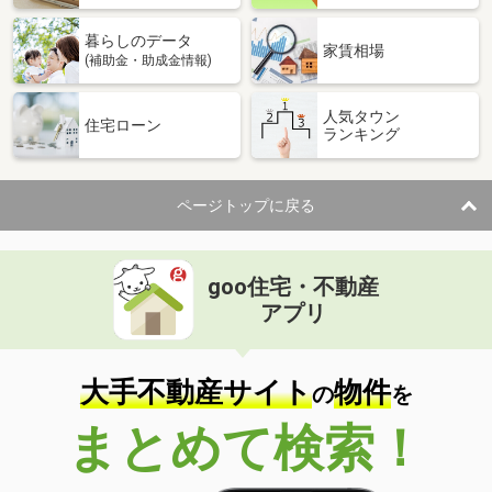
暮らしのデータ
家賃相場
(補助金・助成金情報)
人気タウン
住宅ローン
ランキング
ページトップに戻る
goo住宅・不動産
アプリ
大手不動産サイト
物件
の
を
まとめて検索！