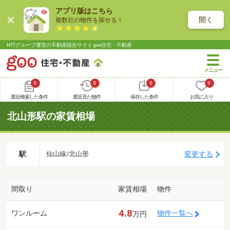
アプリ版はこちら
開く
複数社の物件を探せる！
NTTグループ運営の不動産総合サイト goo住宅・不動産
0
0
0
0
最近検索した条件
最近見た物件
保存した条件
お気に入り
北山形駅の家賃相場
駅
変更する
仙山線/北山形
間取り
家賃相場
物件
4.8
ワンルーム
物件一覧へ
万円