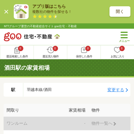
アプリ版はこちら
開く
複数社の物件を探せる！
NTTグループ運営の不動産総合サイト goo住宅・不動産
0
0
0
0
最近検索した条件
最近見た物件
保存した条件
お気に入り
酒田駅の家賃相場
駅
変更する
羽越本線/酒田
間取り
家賃相場
物件
ワンルーム
-
物件一覧へ