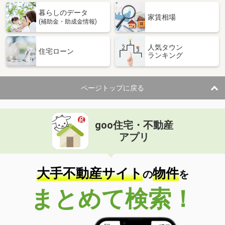
暮らしのデータ
家賃相場
(補助金・助成金情報)
人気タウン
住宅ローン
ランキング
ページトップに戻る
goo住宅・不動産
アプリ
大手不動産サイト
物件
の
を
まとめて検索！