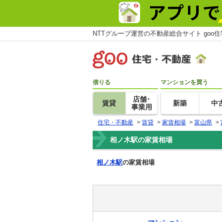
NTTグループ運営の不動産総合サイト goo
借りる
マンションを買う
店舗･
賃貸
新築
中
事業用
住宅・不動産
>
賃貸
>
家賃相場
>
富山県
>
相ノ木駅の家賃相場
相ノ木駅
の家賃相場