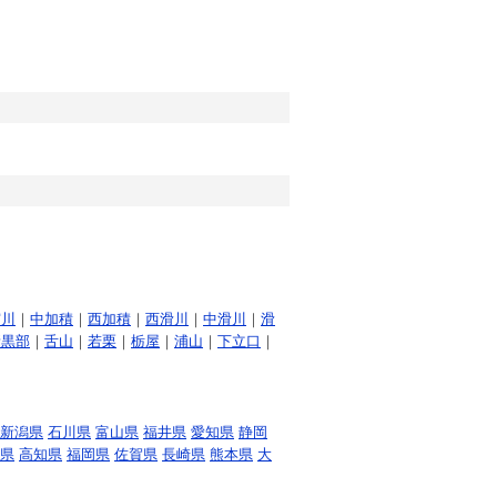
宮川
｜
中加積
｜
西加積
｜
西滑川
｜
中滑川
｜
滑
新黒部
｜
舌山
｜
若栗
｜
栃屋
｜
浦山
｜
下立口
｜
新潟県
石川県
富山県
福井県
愛知県
静岡
県
高知県
福岡県
佐賀県
長崎県
熊本県
大