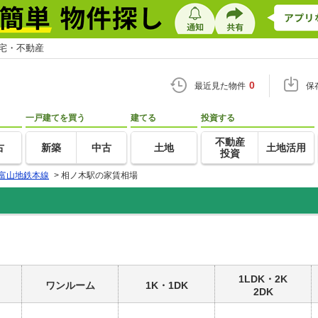
住宅・不動産
0
最近見た物件
保
一戸建てを買う
建てる
投資する
不動産
古
新築
中古
土地
土地活用
投資
富山地鉄本線
>
相ノ木駅の家賃相場
1LDK・2K
ワンルーム
1K・1DK
2DK