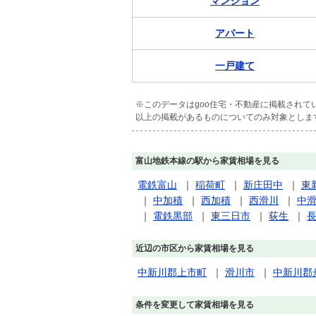
マンション
アパート
一戸建て
※このデータはgoo住宅・不動産に掲載され
以上の掲載があるものについてのみ対象としま
富山地鉄本線の駅から家賃相場を見る
電鉄富山
｜
稲荷町
｜
新庄田中
｜
東
｜
中加積
｜
西加積
｜
西滑川
｜
中
｜
電鉄黒部
｜
東三日市
｜
荻生
｜
近辺の市区から家賃相場を見る
中新川郡上市町
｜
滑川市
｜
中新川郡
条件を変更して家賃相場を見る