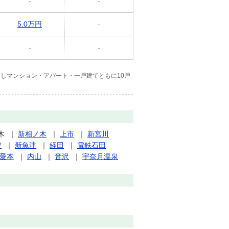
-
-
5.0万円
-
-
-
しマンション・アパート・一戸建てともに10戸
木
｜
新相ノ木
｜
上市
｜
新宮川
津
｜
新魚津
｜
経田
｜
電鉄石田
愛本
｜
内山
｜
音沢
｜
宇奈月温泉