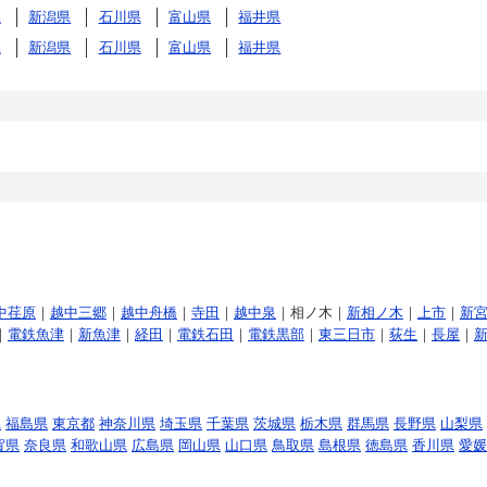
県
新潟県
石川県
富山県
福井県
県
新潟県
石川県
富山県
福井県
中荏原
｜
越中三郷
｜
越中舟橋
｜
寺田
｜
越中泉
｜相ノ木｜
新相ノ木
｜
上市
｜
新
｜
電鉄魚津
｜
新魚津
｜
経田
｜
電鉄石田
｜
電鉄黒部
｜
東三日市
｜
荻生
｜
長屋
｜
県
福島県
東京都
神奈川県
埼玉県
千葉県
茨城県
栃木県
群馬県
長野県
山梨県
賀県
奈良県
和歌山県
広島県
岡山県
山口県
鳥取県
島根県
徳島県
香川県
愛媛