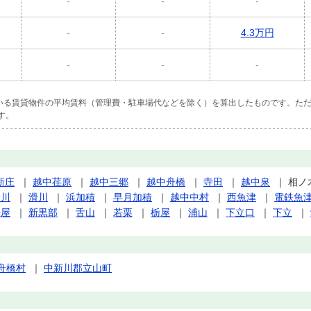
-
-
-
-
-
4.3万円
-
-
-
ている賃貸物件の平均賃料（管理費・駐車場代などを除く）を算出したものです。ただ
す。
新庄
｜
越中荏原
｜
越中三郷
｜
越中舟橋
｜
寺田
｜
越中泉
｜
相ノ
滑川
｜
滑川
｜
浜加積
｜
早月加積
｜
越中中村
｜
西魚津
｜
電鉄魚
長屋
｜
新黒部
｜
舌山
｜
若栗
｜
栃屋
｜
浦山
｜
下立口
｜
下立
｜
舟橋村
｜
中新川郡立山町