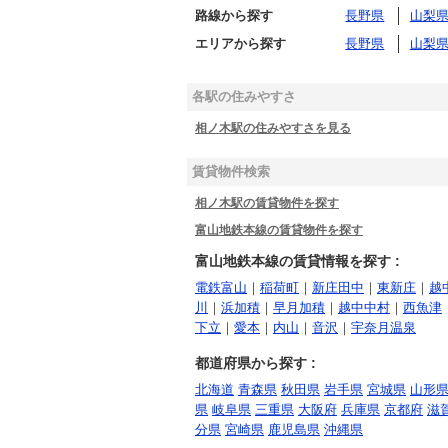
路線から探す
長野県
山梨
エリアから探す
長野県
山梨
各駅の住みやすさ
相ノ木駅の住みやすさを見る
賃貸物件検索
相ノ木駅の賃貸物件を探す
富山地鉄本線の賃貸物件を探す
富山地鉄本線の賃貸情報を探す :
電鉄富山
｜
稲荷町
｜
新庄田中
｜
東新庄
｜
越
川
｜
浜加積
｜
早月加積
｜
越中中村
｜
西魚津
下立
｜
愛本
｜
内山
｜
音沢
｜
宇奈月温泉
都道府県から探す :
北海道
青森県
秋田県
岩手県
宮城県
山形
県
岐阜県
三重県
大阪府
兵庫県
京都府
滋
分県
宮崎県
鹿児島県
沖縄県