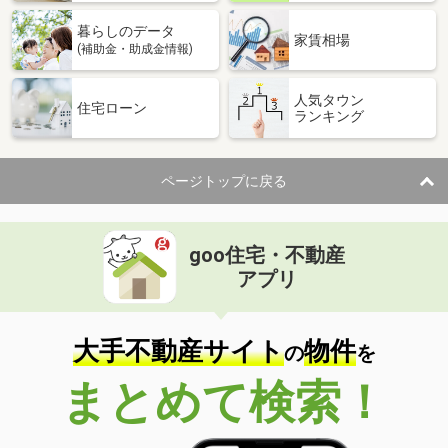
暮らしのデータ
家賃相場
(補助金・助成金情報)
人気タウン
住宅ローン
ランキング
ページトップに戻る
goo住宅・不動産
アプリ
大手不動産サイト
物件
の
を
まとめて検索！