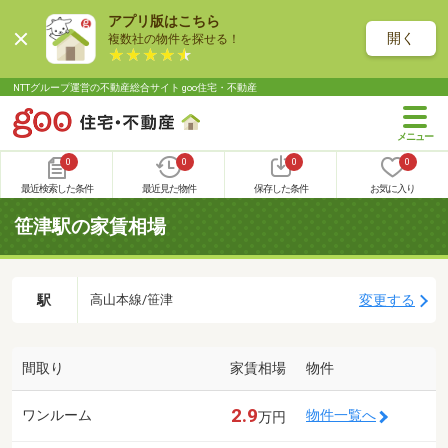
アプリ版はこちら
開く
複数社の物件を探せる！
NTTグループ運営の不動産総合サイト goo住宅・不動産
0
0
0
0
最近検索した条件
最近見た物件
保存した条件
お気に入り
笹津駅の家賃相場
駅
変更する
高山本線/笹津
間取り
家賃相場
物件
2.9
ワンルーム
物件一覧へ
万円