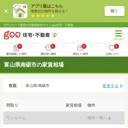
アプリ版はこちら
開く
複数社の物件を探せる！
NTTグループ運営の不動産総合サイト goo住宅・不動産
0
0
0
0
最近検索した条件
最近見た物件
保存した条件
お気に入り
富山県南砺市の家賃相場
市区
変更する
富山県/南砺市
間取り
家賃相場
物件
ワンルーム
-
物件一覧へ