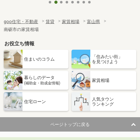
goo住宅・不動産
賃貸
家賃相場
富山県
南砺市の家賃相場
お役立ち情報
「住みたい街」
住まいのコラム
を見つけよう
暮らしのデータ
家賃相場
(補助金・助成金情報)
人気タウン
住宅ローン
ランキング
ページトップに戻る