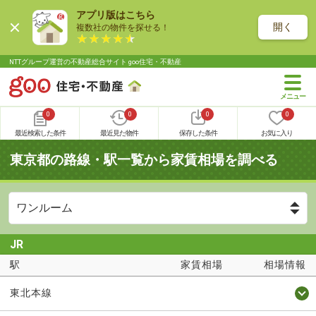
アプリ版はこちら
開く
複数社の物件を探せる！
NTTグループ運営の不動産総合サイト goo住宅・不動産
0
0
0
0
最近検索した条件
最近見た物件
保存した条件
お気に入り
東京都の路線・駅一覧から家賃相場を調べる
JR
駅
家賃相場
相場情報
東北本線