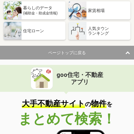
暮らしのデータ
家賃相場
(補助金・助成金情報)
人気タウン
住宅ローン
ランキング
ページトップに戻る
goo住宅・不動産
アプリ
大手不動産サイト
物件
の
を
まとめて検索！