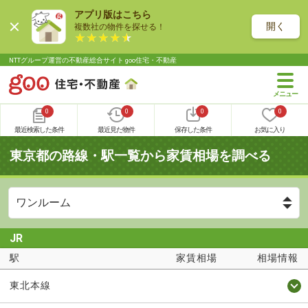
アプリ版はこちら
開く
複数社の物件を探せる！
NTTグループ運営の不動産総合サイト goo住宅・不動産
0
0
0
0
最近検索した条件
最近見た物件
保存した条件
お気に入り
東京都の路線・駅一覧から家賃相場を調べる
JR
駅
家賃相場
相場情報
東北本線