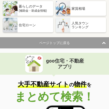
暮らしのデータ
家賃相場
(補助金・助成金情報)
人気タウン
住宅ローン
ランキング
ページトップに戻る
goo住宅・不動産
アプリ
大手不動産サイト
物件
の
を
まとめて検索！