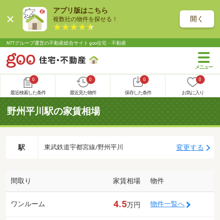
アプリ版はこちら
開く
複数社の物件を探せる！
NTTグループ運営の不動産総合サイト goo住宅・不動産
0
0
0
0
最近検索した条件
最近見た物件
保存した条件
お気に入り
野州平川駅の家賃相場
駅
変更する
東武鉄道宇都宮線/野州平川
間取り
家賃相場
物件
4.5
ワンルーム
物件一覧へ
万円