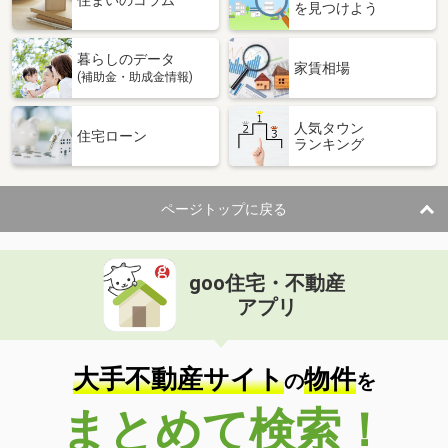
住まいのコラム
を見つけよう
暮らしのデータ
家賃相場
(補助金・助成金情報)
人気タウン
住宅ローン
ランキング
ページトップに戻る
goo住宅・不動産
アプリ
大手不動産サイト
物件
の
を
まとめて検索！