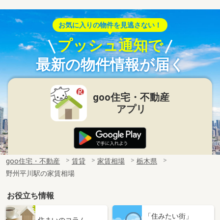
お気に入りの物件を見逃さない！
プッシュ通知で
最新の物件情報が届く
goo住宅・不動産
アプリ
goo住宅・不動産
賃貸
家賃相場
栃木県
野州平川駅の家賃相場
お役立ち情報
「住みたい街」