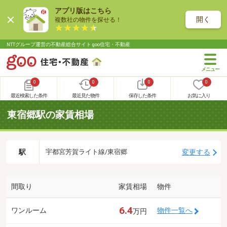
アプリ版はこちら
開く
複数社の物件を探せる！
NTTグループ運営の不動産総合サイト goo住宅・不動産
0
0
0
0
最近検索した条件
最近見た物件
保存した条件
お気に入り
東宿郷駅の家賃相場
駅
変更する
宇都宮芳賀ライト線/東宿郷
間取り
家賃相場
物件
6.4
ワンルーム
物件一覧へ
万円