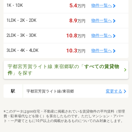
5.4
1K・1DK
物件一覧へ
万円
8.9
1LDK・2K・2DK
物件一覧へ
万円
10.8
2LDK・3K・3DK
物件一覧へ
万円
10.3
3LDK・4K・4LDK
物件一覧へ
万円
宇都宮芳賀ライト線 東宿郷駅の「
すべての賃貸物
件
」を探す
駅
変更する
宇都宮芳賀ライト線/東宿郷
※このデータはgoo住宅・不動産に掲載されている賃貸物件の平均賃料（管理
費・駐車場代などを除く）を算出したものです。ただしマンション・アパー
ト・一戸建てともに10戸以上の掲載があるものについてのみ対象とします。