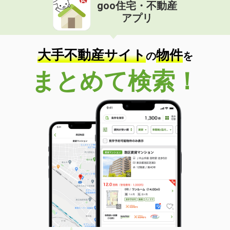
goo住宅・不動産
アプリ
大手不動産サイト
物件
の
を
まとめて検索！