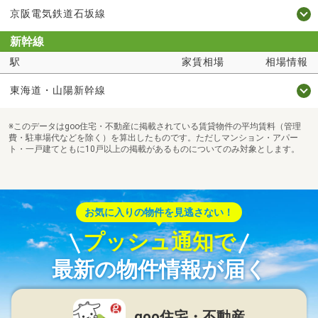
京阪電気鉄道石坂線
新幹線
駅
家賃相場
相場情報
東海道・山陽新幹線
※このデータはgoo住宅・不動産に掲載されている賃貸物件の平均賃料（管理
費・駐車場代などを除く）を算出したものです。ただしマンション・アパー
ト・一戸建てともに10戸以上の掲載があるものについてのみ対象とします。
お気に入りの物件を見逃さない！
プッシュ通知で
最新の物件情報が届く
goo住宅・不動産