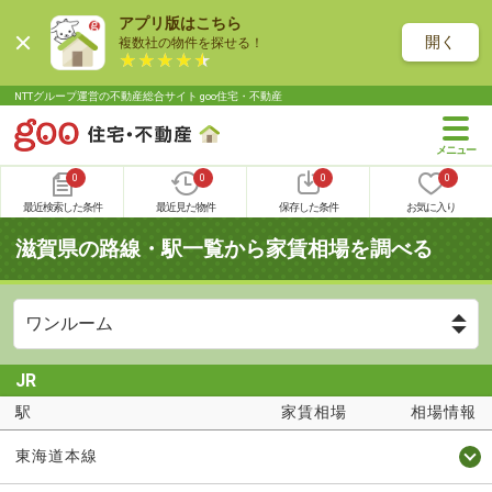
アプリ版はこちら
開く
複数社の物件を探せる！
NTTグループ運営の不動産総合サイト goo住宅・不動産
0
0
0
0
最近検索した条件
最近見た物件
保存した条件
お気に入り
滋賀県の路線・駅一覧から家賃相場を調べる
JR
駅
家賃相場
相場情報
東海道本線