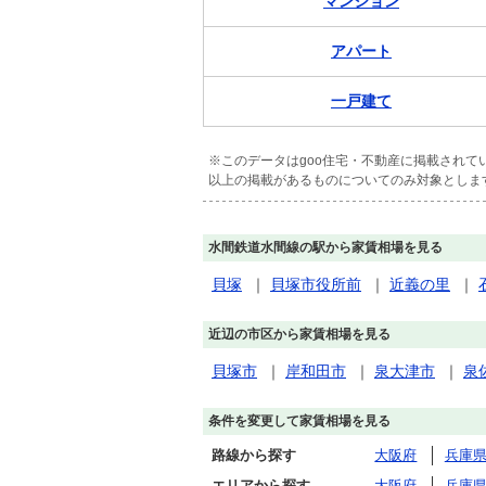
マンション
アパート
一戸建て
※このデータはgoo住宅・不動産に掲載され
以上の掲載があるものについてのみ対象としま
水間鉄道水間線の駅から家賃相場を見る
貝塚
｜
貝塚市役所前
｜
近義の里
｜
近辺の市区から家賃相場を見る
貝塚市
｜
岸和田市
｜
泉大津市
｜
泉
条件を変更して家賃相場を見る
路線から探す
大阪府
兵庫
エリアから探す
大阪府
兵庫