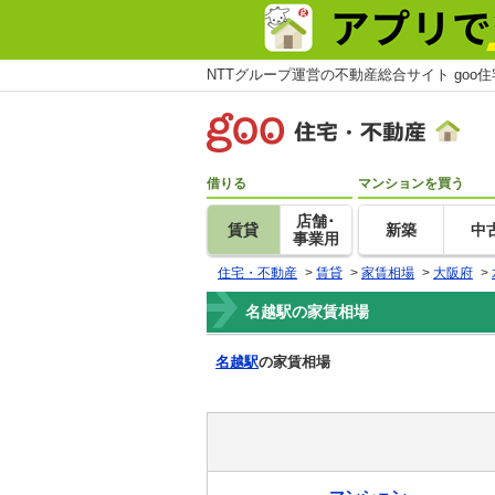
NTTグループ運営の不動産総合サイト goo
借りる
マンションを買う
店舗･
賃貸
新築
中
事業用
住宅・不動産
>
賃貸
>
家賃相場
>
大阪府
>
名越駅の家賃相場
名越駅
の家賃相場