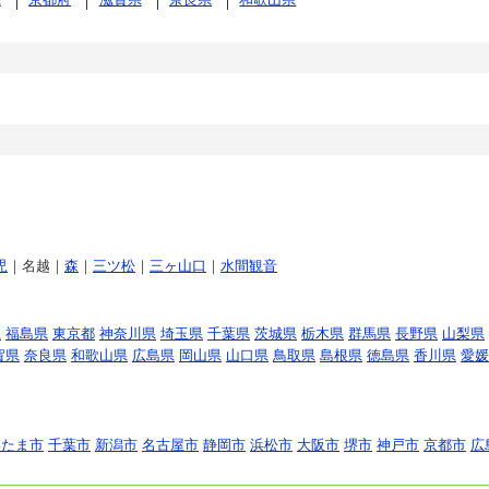
児
｜名越｜
森
｜
三ツ松
｜
三ヶ山口
｜
水間観音
県
福島県
東京都
神奈川県
埼玉県
千葉県
茨城県
栃木県
群馬県
長野県
山梨県
賀県
奈良県
和歌山県
広島県
岡山県
山口県
鳥取県
島根県
徳島県
香川県
愛媛
いたま市
千葉市
新潟市
名古屋市
静岡市
浜松市
大阪市
堺市
神戸市
京都市
広