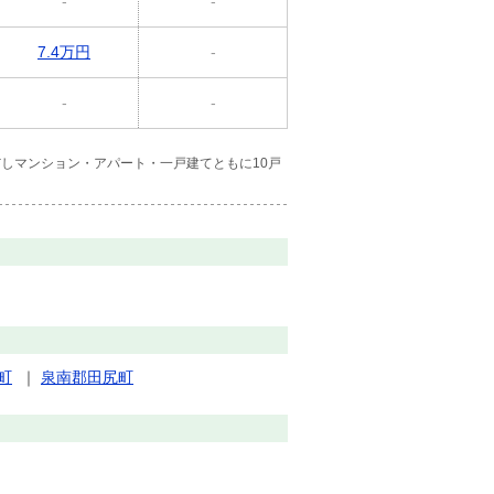
-
-
7.4万円
-
-
-
しマンション・アパート・一戸建てともに10戸
町
｜
泉南郡田尻町