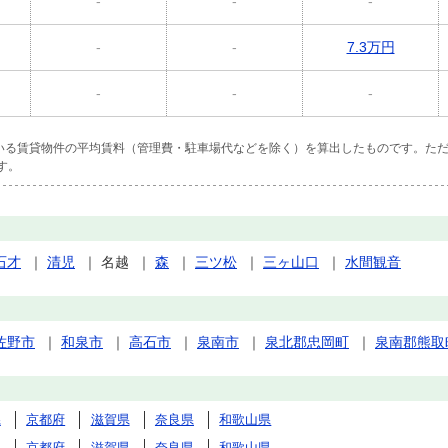
-
-
-
-
-
7.3万円
-
-
-
ている賃貸物件の平均賃料（管理費・駐車場代などを除く）を算出したものです。ただ
す。
石才
｜
清児
｜
名越
｜
森
｜
三ツ松
｜
三ヶ山口
｜
水間観音
佐野市
｜
和泉市
｜
高石市
｜
泉南市
｜
泉北郡忠岡町
｜
泉南郡熊取
県
京都府
滋賀県
奈良県
和歌山県
県
京都府
滋賀県
奈良県
和歌山県