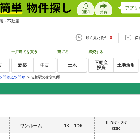
住宅・不動産
0
最近見た物件
保
一戸建てを買う
建てる
投資する
不動産
古
新築
中古
土地
土地活用
投資
水間鉄道水間線
>
名越駅の家賃相場
1LDK・2K
ワンルーム
1K・1DK
2DK