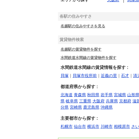
各駅の住みやすさ
名越駅の住みやすさを見る
賃貸物件検索
名越駅の賃貸物件を探す
水間鉄道水間線の賃貸物件を探す
水間鉄道水間線の賃貸情報を探す :
貝塚
｜
貝塚市役所前
｜
近義の里
｜
石才
｜
清
都道府県から探す :
北海道
青森県
秋田県
岩手県
宮城県
山形
県
岐阜県
三重県
大阪府
兵庫県
京都府
滋
分県
宮崎県
鹿児島県
沖縄県
主要都市から探す :
札幌市
仙台市
横浜市
川崎市
相模原市
さ