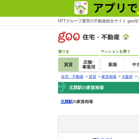
NTTグループ運営の不動産総合サイト goo
借りる
マンションを買う
店舗･
賃貸
新築
中
事業用
住宅・不動産
>
賃貸
>
家賃相場
>
大阪府
>
北巽駅の家賃相場
北巽駅
の家賃相場