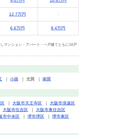
9.0万円
10.8万円
12.7万円
-
6.6万円
8.4万円
しマンション・アパート・一戸建てともに10戸
江
｜
小路
｜
北巽
｜
南巽
正区
｜
大阪市天王寺区
｜
大阪市浪速区
｜
大阪市住吉区
｜
大阪市東住吉区
阪市中央区
｜
堺市堺区
｜
堺市東区