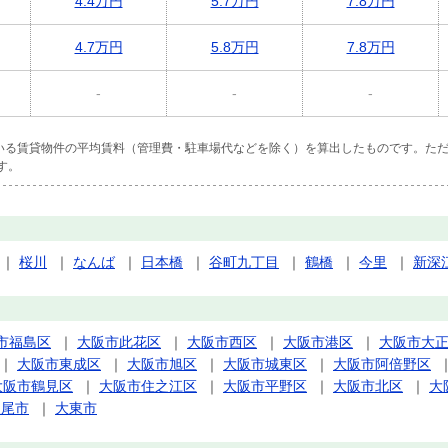
4.4万円
5.7万円
7.8万円
4.7万円
5.8万円
7.8万円
-
-
-
ている賃貸物件の平均賃料（管理費・駐車場代などを除く）を算出したものです。ただ
す。
｜
桜川
｜
なんば
｜
日本橋
｜
谷町九丁目
｜
鶴橋
｜
今里
｜
新深
市福島区
｜
大阪市此花区
｜
大阪市西区
｜
大阪市港区
｜
大阪市大
｜
大阪市東成区
｜
大阪市旭区
｜
大阪市城東区
｜
大阪市阿倍野区
大阪市鶴見区
｜
大阪市住之江区
｜
大阪市平野区
｜
大阪市北区
｜
大
八尾市
｜
大東市