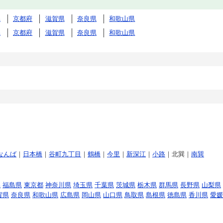
県
京都府
滋賀県
奈良県
和歌山県
県
京都府
滋賀県
奈良県
和歌山県
なんば
｜
日本橋
｜
谷町九丁目
｜
鶴橋
｜
今里
｜
新深江
｜
小路
｜北巽｜
南巽
県
福島県
東京都
神奈川県
埼玉県
千葉県
茨城県
栃木県
群馬県
長野県
山梨県
賀県
奈良県
和歌山県
広島県
岡山県
山口県
鳥取県
島根県
徳島県
香川県
愛媛