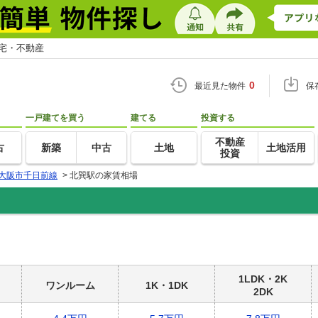
住宅・不動産
0
最近見た物件
保
一戸建てを買う
建てる
投資する
不動産
古
新築
中古
土地
土地活用
投資
大阪市千日前線
>
北巽駅の家賃相場
1LDK・2K
ワンルーム
1K・1DK
2DK