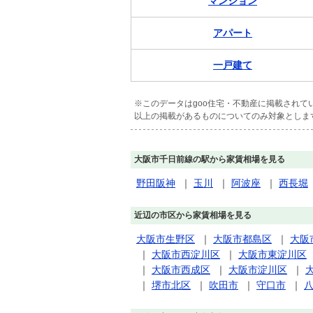
マンション
アパート
一戸建て
※このデータはgoo住宅・不動産に掲載され
以上の掲載があるものについてのみ対象としま
大阪市千日前線の駅から家賃相場を見る
野田阪神
｜
玉川
｜
阿波座
｜
西長堀
近辺の市区から家賃相場を見る
大阪市生野区
｜
大阪市都島区
｜
大阪
｜
大阪市西淀川区
｜
大阪市東淀川区
｜
大阪市西成区
｜
大阪市淀川区
｜
｜
堺市北区
｜
吹田市
｜
守口市
｜