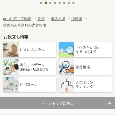
goo住宅・不動産
賃貸
家賃相場
沖縄県
島尻郡久米島町の家賃相場
お役立ち情報
「住みたい街」
住まいのコラム
を見つけよう
暮らしのデータ
家賃相場
(補助金・助成金情報)
人気タウン
住宅ローン
ランキング
ページトップに戻る