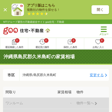
アプリ版はこちら
開く
複数社の物件を探せる！
NTTグループ運営の不動産総合サイト goo住宅・不動産
0
0
0
0
最近検索した条件
最近見た物件
保存した条件
お気に入り
沖縄県島尻郡久米島町の家賃相場
市区
変更する
沖縄県/島尻郡久米島町
間取り
家賃相場
物件
ワンルーム
-
物件一覧へ