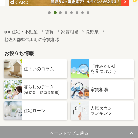
goo住宅・不動産
賃貸
家賃相場
長野県
北佐久郡御代田町の家賃相場
お役立ち情報
「住みたい街」
住まいのコラム
を見つけよう
暮らしのデータ
家賃相場
(補助金・助成金情報)
人気タウン
住宅ローン
ランキング
ページトップに戻る