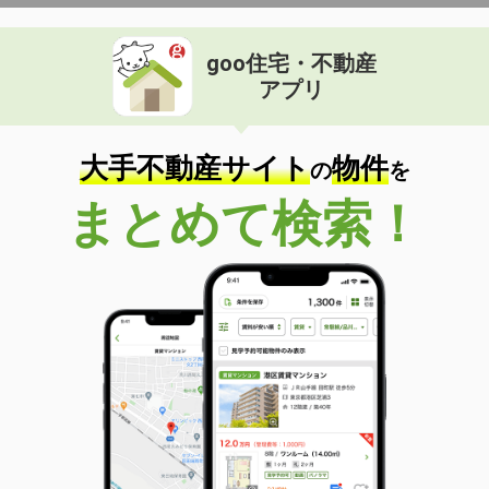
goo住宅・不動産
アプリ
大手不動産サイト
物件
の
を
まとめて検索！