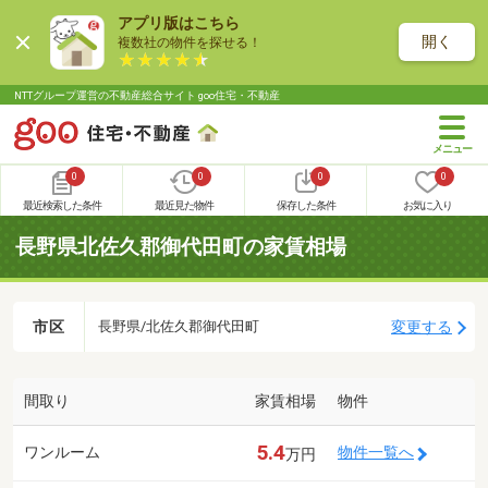
アプリ版はこちら
開く
複数社の物件を探せる！
NTTグループ運営の不動産総合サイト goo住宅・不動産
0
0
0
0
最近検索した条件
最近見た物件
保存した条件
お気に入り
長野県北佐久郡御代田町の家賃相場
市区
変更する
長野県/北佐久郡御代田町
間取り
家賃相場
物件
5.4
ワンルーム
物件一覧へ
万円