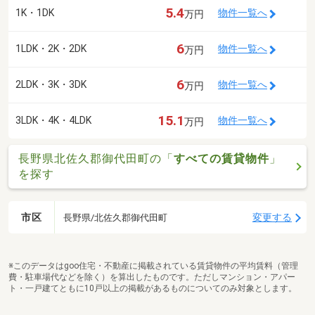
5.4
1K・1DK
物件一覧へ
万円
6
1LDK・2K・2DK
物件一覧へ
万円
6
2LDK・3K・3DK
物件一覧へ
万円
15.1
3LDK・4K・4LDK
物件一覧へ
万円
長野県北佐久郡御代田町の「
すべての賃貸物件
」
を探す
市区
変更する
長野県/北佐久郡御代田町
※このデータはgoo住宅・不動産に掲載されている賃貸物件の平均賃料（管理
費・駐車場代などを除く）を算出したものです。ただしマンション・アパー
ト・一戸建てともに10戸以上の掲載があるものについてのみ対象とします。