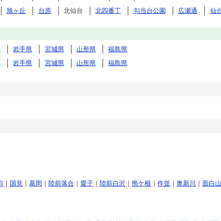
旭ヶ丘
台原
北仙台
北四番丁
勾当台公園
広瀬通
仙
県
岩手県
宮城県
山形県
福島県
県
岩手県
宮城県
山形県
福島県
前
｜
国見
｜
葛岡
｜
陸前落合
｜
愛子
｜
陸前白沢
｜
熊ケ根
｜
作並
｜
奥新川
｜
面白