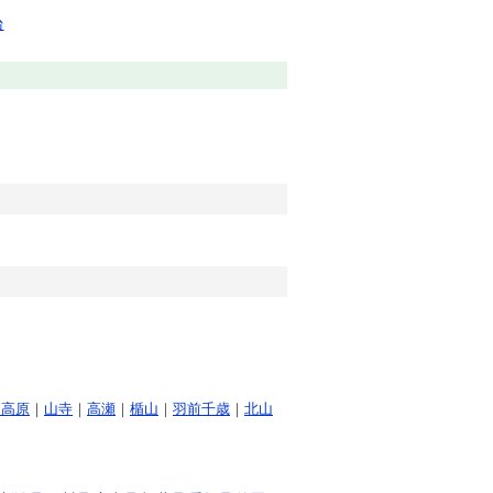
台
山高原
｜
山寺
｜
高瀬
｜
楯山
｜
羽前千歳
｜
北山