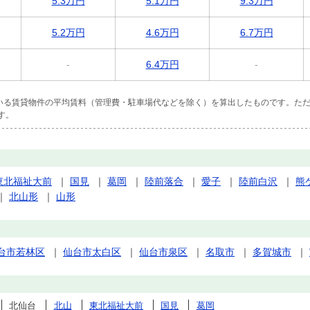
5.3万円
5.1万円
9.3万円
5.2万円
4.6万円
6.7万円
-
6.4万円
-
ている賃貸物件の平均賃料（管理費・駐車場代などを除く）を算出したものです。ただ
す。
東北福祉大前
｜
国見
｜
葛岡
｜
陸前落合
｜
愛子
｜
陸前白沢
｜
熊
｜
北山形
｜
山形
台市若林区
｜
仙台市太白区
｜
仙台市泉区
｜
名取市
｜
多賀城市
｜
北仙台
北山
東北福祉大前
国見
葛岡