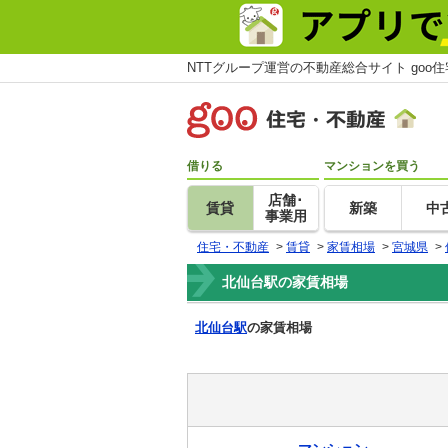
NTTグループ運営の不動産総合サイト goo
借りる
マンションを買う
店舗･
賃貸
新築
中
事業用
住宅・不動産
>
賃貸
>
家賃相場
>
宮城県
>
北仙台駅の家賃相場
北仙台駅
の家賃相場