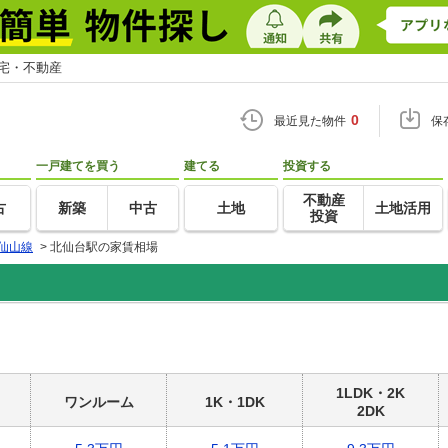
住宅・不動産
0
最近見た物件
保
一戸建てを買う
建てる
投資する
不動産
古
新築
中古
土地
土地活用
投資
仙山線
>
北仙台駅の家賃相場
1LDK・2K
ワンルーム
1K・1DK
2DK