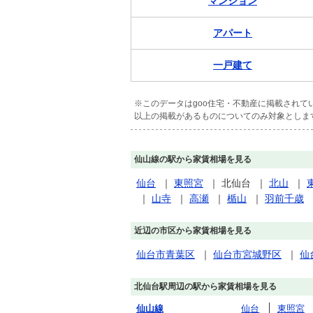
マンション
アパート
一戸建て
※このデータはgoo住宅・不動産に掲載され
以上の掲載があるものについてのみ対象としま
仙山線の駅から家賃相場を見る
仙台
｜
東照宮
｜
北仙台
｜
北山
｜
｜
山寺
｜
高瀬
｜
楯山
｜
羽前千歳
近辺の市区から家賃相場を見る
仙台市青葉区
｜
仙台市宮城野区
｜
仙
北仙台駅周辺の駅から家賃相場を見る
仙山線
仙台
東照宮