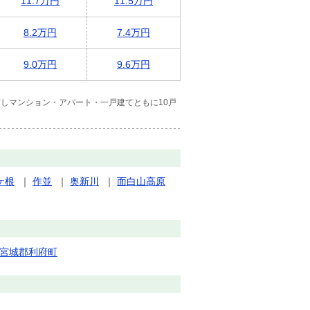
11.7万円
11.5万円
8.2万円
7.4万円
9.0万円
9.6万円
しマンション・アパート・一戸建てともに10戸
ケ根
｜
作並
｜
奥新川
｜
面白山高原
宮城郡利府町