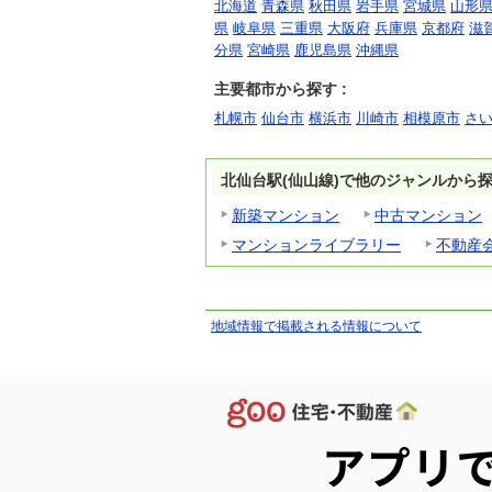
北海道
青森県
秋田県
岩手県
宮城県
山形
県
岐阜県
三重県
大阪府
兵庫県
京都府
滋
分県
宮崎県
鹿児島県
沖縄県
主要都市から探す :
札幌市
仙台市
横浜市
川崎市
相模原市
さ
北仙台駅(仙山線)で他のジャンルから
新築マンション
中古マンション
マンションライブラリー
不動産
地域情報で掲載される情報について