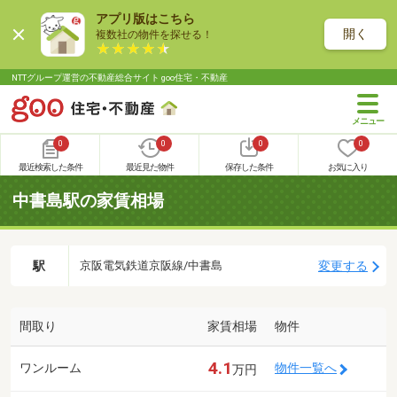
アプリ版はこちら
開く
複数社の物件を探せる！
NTTグループ運営の不動産総合サイト goo住宅・不動産
0
0
0
0
最近検索した条件
最近見た物件
保存した条件
お気に入り
中書島駅の家賃相場
駅
変更する
京阪電気鉄道京阪線/中書島
間取り
家賃相場
物件
4.1
ワンルーム
物件一覧へ
万円