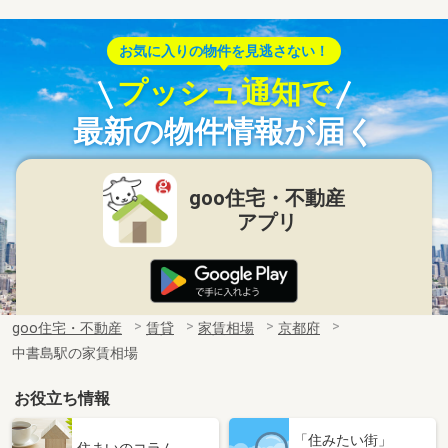
お気に入りの物件を見逃さない！
プッシュ通知で
最新の物件情報が届く
goo住宅・不動産
アプリ
goo住宅・不動産
賃貸
家賃相場
京都府
中書島駅の家賃相場
お役立ち情報
「住みたい街」