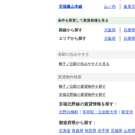
京福嵐山本線
山ノ内
嵐電
条件を変更して家賃相場を見る
路線から探す
大阪府
兵庫
エリアから探す
大阪府
兵庫
各駅の住みやすさ
帷子ノ辻駅の住みやすさを見る
賃貸物件検索
帷子ノ辻駅の賃貸物件を探す
京福北野線の賃貸物件を探す
京福北野線の賃貸情報を探す :
北野白梅町
｜
等持院・立命館大学
｜
龍安寺
都道府県から探す :
北海道
青森県
秋田県
岩手県
宮城県
山形