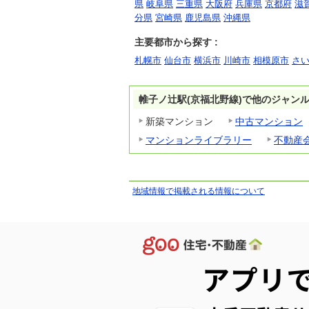
県
岐阜県
三重県
大阪府
兵庫県
京都府
滋
分県
宮崎県
鹿児島県
沖縄県
主要都市から探す :
札幌市
仙台市
横浜市
川崎市
相模原市
さ
帷子ノ辻駅(京福北野線)で他のジャン
新築マンション
中古マンション
マンションライブラリー
不動産
地域情報で掲載される情報について