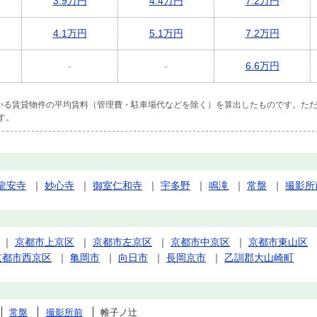
3.9万円
4.4万円
7.2万円
4.1万円
5.1万円
7.2万円
-
-
6.6万円
ている賃貸物件の平均賃料（管理費・駐車場代などを除く）を算出したものです。ただ
す。
龍安寺
｜
妙心寺
｜
御室仁和寺
｜
宇多野
｜
鳴滝
｜
常盤
｜
撮影所
｜
京都市上京区
｜
京都市左京区
｜
京都市中京区
｜
京都市東山区
京都市西京区
｜
亀岡市
｜
向日市
｜
長岡京市
｜
乙訓郡大山崎町
常盤
撮影所前
帷子ノ辻