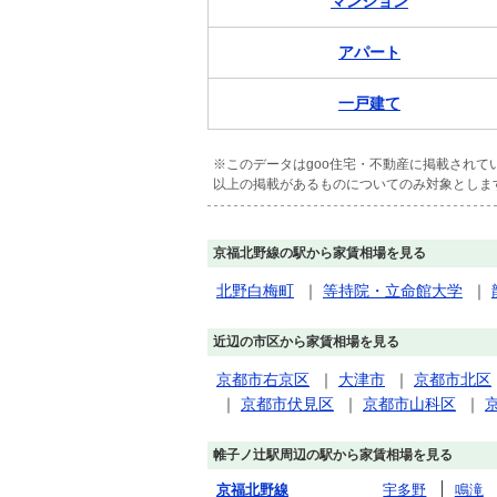
マンション
アパート
一戸建て
※このデータはgoo住宅・不動産に掲載され
以上の掲載があるものについてのみ対象としま
京福北野線の駅から家賃相場を見る
北野白梅町
｜
等持院・立命館大学
｜
近辺の市区から家賃相場を見る
京都市右京区
｜
大津市
｜
京都市北区
｜
京都市伏見区
｜
京都市山科区
｜
帷子ノ辻駅周辺の駅から家賃相場を見る
京福北野線
宇多野
鳴滝