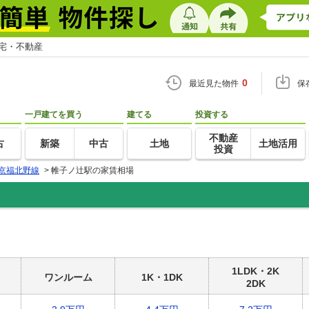
住宅・不動産
0
最近見た物件
保
一戸建てを買う
建てる
投資する
不動産
古
新築
中古
土地
土地活用
投資
京福北野線
>
帷子ノ辻駅の家賃相場
1LDK・2K
ワンルーム
1K・1DK
2DK