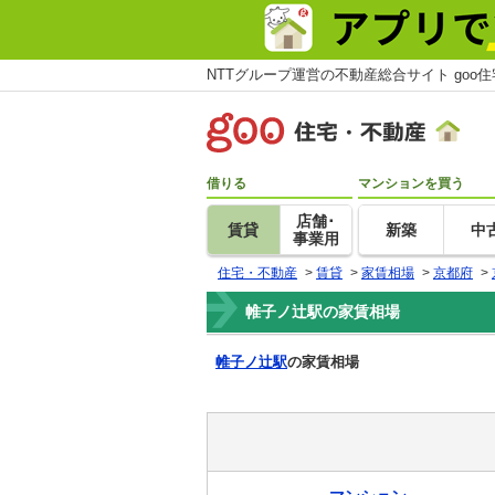
NTTグループ運営の不動産総合サイト goo
借りる
マンションを買う
店舗･
賃貸
新築
中
事業用
住宅・不動産
>
賃貸
>
家賃相場
>
京都府
>
帷子ノ辻駅の家賃相場
帷子ノ辻駅
の家賃相場