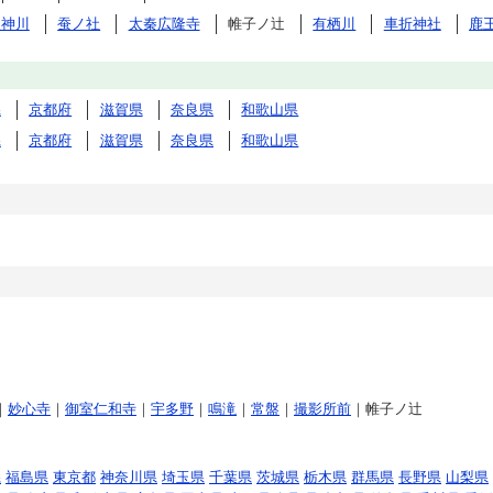
天神川
蚕ノ社
太秦広隆寺
帷子ノ辻
有栖川
車折神社
鹿
県
京都府
滋賀県
奈良県
和歌山県
県
京都府
滋賀県
奈良県
和歌山県
｜
妙心寺
｜
御室仁和寺
｜
宇多野
｜
鳴滝
｜
常盤
｜
撮影所前
｜帷子ノ辻
県
福島県
東京都
神奈川県
埼玉県
千葉県
茨城県
栃木県
群馬県
長野県
山梨県