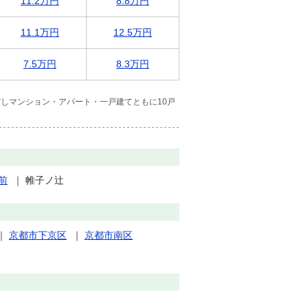
11.2万円
8.8万円
11.1万円
12.5万円
7.5万円
8.3万円
しマンション・アパート・一戸建てともに10戸
前
｜
帷子ノ辻
｜
京都市下京区
｜
京都市南区