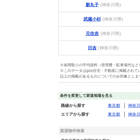
新丸子
(神奈川県)
武蔵小杉
(神奈川県)
元住吉
(神奈川県)
日吉
(神奈川県)
※各間取りの平均賃料（管理費・駐車場代など
※このデータはgoo住宅・不動産に掲載され
以上の掲載があるものについてのみ対象としま
条件を変更して家賃相場を見る
路線から探す
東京都
神奈
エリアから探す
東京都
神奈
賃貸物件検索