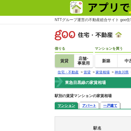
NTTグループ運営の不動産総合サイト goo
借りる
マンションを買う
店舗･
賃貸
新築
中
事業用
住宅・不動産
>
賃貸
>
家賃相場
>
神奈川県
東急目黒線の家賃相場
駅別の賃貸マンションの家賃相場
マンション
アパート
一戸建て
駅名