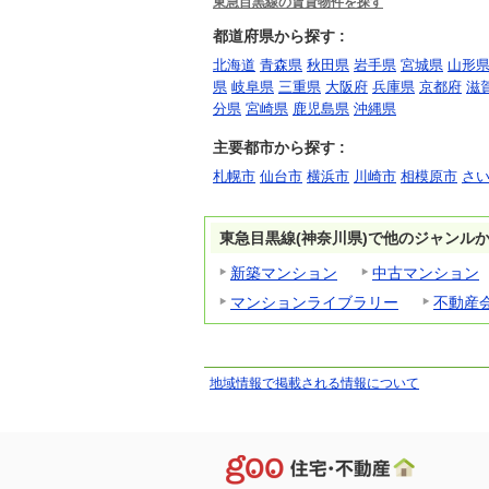
東急目黒線の賃貸物件を探す
都道府県から探す :
北海道
青森県
秋田県
岩手県
宮城県
山形
県
岐阜県
三重県
大阪府
兵庫県
京都府
滋
分県
宮崎県
鹿児島県
沖縄県
主要都市から探す :
札幌市
仙台市
横浜市
川崎市
相模原市
さ
東急目黒線(神奈川県)で他のジャンル
新築マンション
中古マンション
マンションライブラリー
不動産
地域情報で掲載される情報について