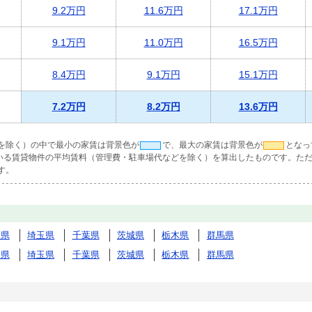
9.2万円
11.6万円
17.1万円
9.1万円
11.0万円
16.5万円
8.4万円
9.1万円
15.1万円
7.2万円
8.2万円
13.6万円
を除く）の中で最小の家賃は背景色が
で、最大の家賃は背景色が
となっ
ている賃貸物件の平均賃料（管理費・駐車場代などを除く）を算出したものです。ただ
す。
川県
埼玉県
千葉県
茨城県
栃木県
群馬県
川県
埼玉県
千葉県
茨城県
栃木県
群馬県