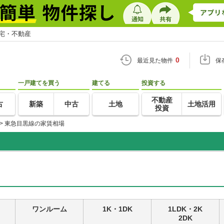
住宅・不動産
0
最近見た物件
保
一戸建てを買う
建てる
投資する
不動産
古
新築
中古
土地
土地活用
投資
>
東急目黒線の家賃相場
ワンルーム
1K・1DK
1LDK・2K
2DK