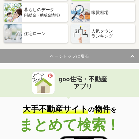
暮らしのデータ
家賃相場
(補助金・助成金情報)
人気タウン
住宅ローン
ランキング
ページトップに戻る
goo住宅・不動産
アプリ
大手不動産サイト
物件
の
を
まとめて検索！