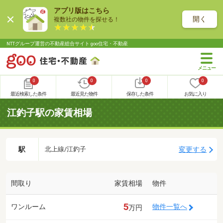
アプリ版はこちら
開く
複数社の物件を探せる！
NTTグループ運営の不動産総合サイト goo住宅・不動産
0
0
0
0
最近検索した条件
最近見た物件
保存した条件
お気に入り
江釣子駅の家賃相場
駅
変更する
北上線/江釣子
間取り
家賃相場
物件
5
ワンルーム
物件一覧へ
万円