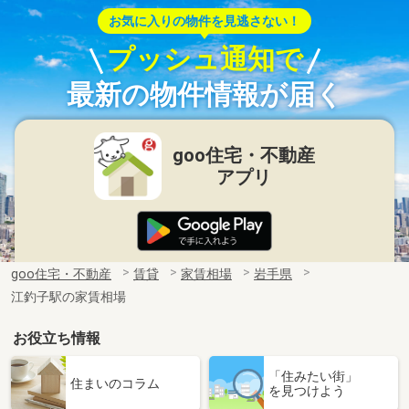
お気に入りの物件を見逃さない！
プッシュ通知で
最新の物件情報が届く
goo住宅・不動産
アプリ
goo住宅・不動産
賃貸
家賃相場
岩手県
江釣子駅の家賃相場
お役立ち情報
「住みたい街」
住まいのコラム
を見つけよう