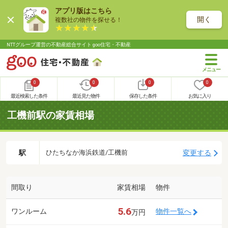
アプリ版はこちら
開く
複数社の物件を探せる！
NTTグループ運営の不動産総合サイト goo住宅・不動産
0
0
0
0
最近検索した条件
最近見た物件
保存した条件
お気に入り
工機前駅の家賃相場
駅
変更する
ひたちなか海浜鉄道/工機前
間取り
家賃相場
物件
5.6
ワンルーム
物件一覧へ
万円