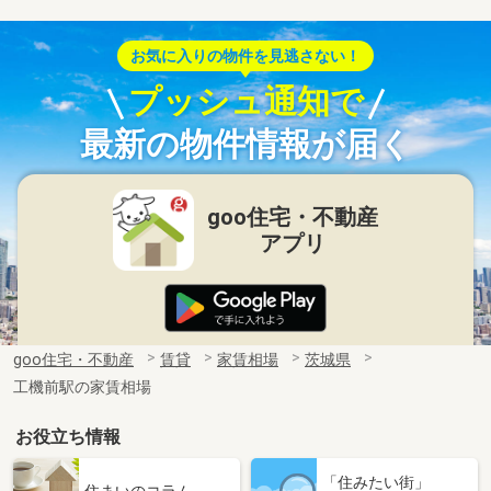
お気に入りの物件を見逃さない！
プッシュ通知で
最新の物件情報が届く
goo住宅・不動産
アプリ
goo住宅・不動産
賃貸
家賃相場
茨城県
工機前駅の家賃相場
お役立ち情報
「住みたい街」