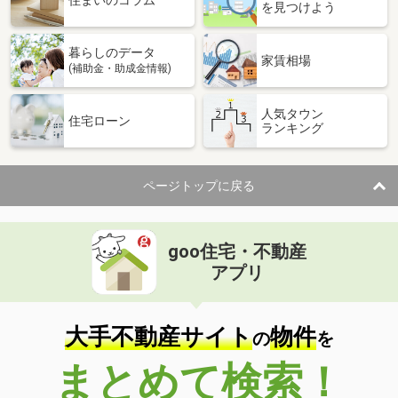
住まいのコラム
を見つけよう
暮らしのデータ
家賃相場
(補助金・助成金情報)
人気タウン
住宅ローン
ランキング
ページトップに戻る
goo住宅・不動産
アプリ
大手不動産サイト
物件
の
を
まとめて検索！