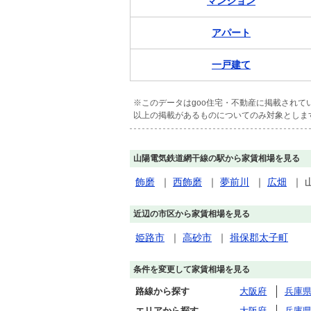
マンション
アパート
一戸建て
※このデータはgoo住宅・不動産に掲載され
以上の掲載があるものについてのみ対象としま
山陽電気鉄道網干線の駅から家賃相場を見る
飾磨
｜
西飾磨
｜
夢前川
｜
広畑
｜
近辺の市区から家賃相場を見る
姫路市
｜
高砂市
｜
揖保郡太子町
条件を変更して家賃相場を見る
路線から探す
大阪府
兵庫
エリアから探す
大阪府
兵庫