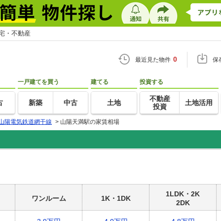
住宅・不動産
0
最近見た物件
保
一戸建てを買う
建てる
投資する
不動産
古
新築
中古
土地
土地活用
投資
山陽電気鉄道網干線
>
山陽天満駅の家賃相場
1LDK・2K
ワンルーム
1K・1DK
2DK