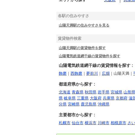
各駅の住みやすさ
山陽天満駅の住みやすさを見る
賃貸物件検索
山陽天満駅の賃貸物件を探す
山陽電気鉄道網干線の賃貸物件を探す
山陽電気鉄道網干線の賃貸情報を探す :
飾磨
｜
西飾磨
｜
夢前川
｜
広畑
｜山陽天満｜
都道府県から探す :
北海道
青森県
秋田県
岩手県
宮城県
山形
県
岐阜県
三重県
大阪府
兵庫県
京都府
滋
分県
宮崎県
鹿児島県
沖縄県
主要都市から探す :
札幌市
仙台市
横浜市
川崎市
相模原市
さ