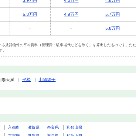
3.9万円
4.0万円
4.8万円
5.3万円
4.9万円
5.7万円
-
-
5.8万円
ている賃貸物件の平均賃料（管理費・駐車場代などを除く）を算出したものです。ただ
す。
山陽天満
｜
平松
｜
山陽網干
県
京都府
滋賀県
奈良県
和歌山県
県
京都府
滋賀県
奈良県
和歌山県