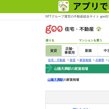
NTTグループ運営の不動産総合サイト goo
借りる
マンションを買う
店舗･
賃貸
新築
中
事業用
住宅・不動産
>
賃貸
>
家賃相場
>
兵庫県
>
山陽天満駅の家賃相場
山陽天満駅
の家賃相場