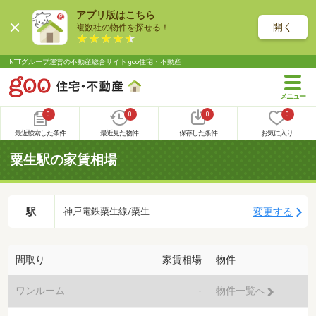
アプリ版はこちら
開く
複数社の物件を探せる！
NTTグループ運営の不動産総合サイト goo住宅・不動産
0
0
0
0
最近検索した条件
最近見た物件
保存した条件
お気に入り
粟生駅の家賃相場
駅
変更する
神戸電鉄粟生線/粟生
間取り
家賃相場
物件
ワンルーム
-
物件一覧へ