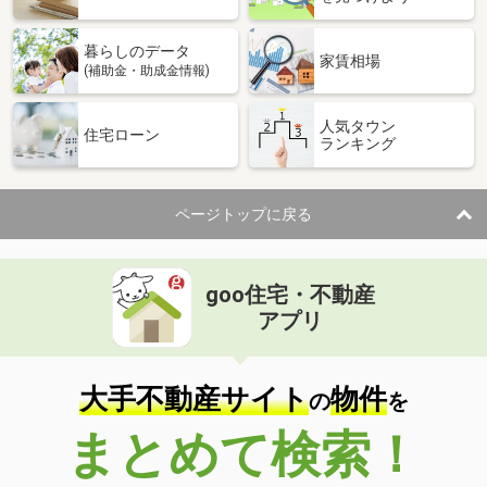
暮らしのデータ
家賃相場
(補助金・助成金情報)
人気タウン
住宅ローン
ランキング
ページトップに戻る
goo住宅・不動産
アプリ
大手不動産サイト
物件
の
を
まとめて検索！