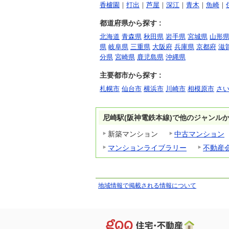
香櫨園
｜
打出
｜
芦屋
｜
深江
｜
青木
｜
魚崎
｜
都道府県から探す :
北海道
青森県
秋田県
岩手県
宮城県
山形
県
岐阜県
三重県
大阪府
兵庫県
京都府
滋
分県
宮崎県
鹿児島県
沖縄県
主要都市から探す :
札幌市
仙台市
横浜市
川崎市
相模原市
さ
尼崎駅(阪神電鉄本線)で他のジャンル
新築マンション
中古マンション
マンションライブラリー
不動産
地域情報で掲載される情報について