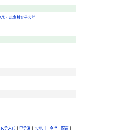
鳴尾・武庫川女子大前
川女子大前
｜
甲子園
｜
久寿川
｜
今津
｜
西宮
｜