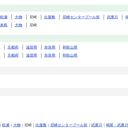
杭瀬
大物
尼崎
出屋敷
尼崎センタープール前
武庫川
出来島
大物
尼崎
県
京都府
滋賀県
奈良県
和歌山県
県
京都府
滋賀県
奈良県
和歌山県
｜
杭瀬
｜
大物
｜尼崎｜
出屋敷
｜
尼崎センタープール前
｜
武庫川
｜
鳴尾・武庫