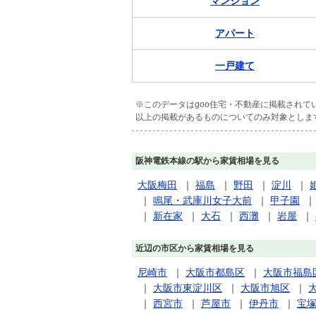
マンション
アパート
一戸建て
※このデータはgoo住宅・不動産に掲載され
以上の掲載があるものについてのみ対象としま
阪神電鉄本線の駅から家賃相場を見る
大阪梅田
｜
福島
｜
野田
｜
淀川
｜
｜
鳴尾・武庫川女子大前
｜
甲子園
｜
新在家
｜
大石
｜
西灘
｜
岩屋
｜
近辺の市区から家賃相場を見る
尼崎市
｜
大阪市都島区
｜
大阪市福島
｜
大阪市東淀川区
｜
大阪市旭区
｜
｜
西宮市
｜
芦屋市
｜
伊丹市
｜
宝