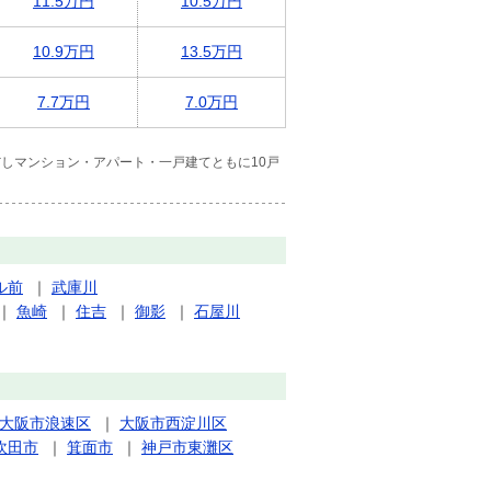
11.5万円
10.5万円
10.9万円
13.5万円
7.7万円
7.0万円
しマンション・アパート・一戸建てともに10戸
ル前
｜
武庫川
｜
魚崎
｜
住吉
｜
御影
｜
石屋川
大阪市浪速区
｜
大阪市西淀川区
吹田市
｜
箕面市
｜
神戸市東灘区