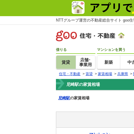
NTTグループ運営の不動産総合サイト goo
借りる
マンションを買う
店舗･
賃貸
新築
中
事業用
住宅・不動産
>
賃貸
>
家賃相場
>
兵庫県
>
尼崎駅の家賃相場
尼崎駅
の家賃相場