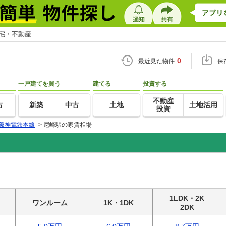
住宅・不動産
0
最近見た物件
保
一戸建てを買う
建てる
投資する
不動産
古
新築
中古
土地
土地活用
投資
阪神電鉄本線
>
尼崎駅の家賃相場
1LDK・2K
ワンルーム
1K・1DK
2DK