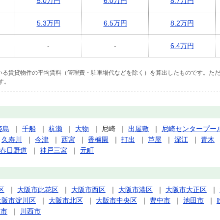
5.0万円
6.0万円
8.7万円
5.3万円
6.5万円
8.2万円
-
-
6.4万円
ている賃貸物件の平均賃料（管理費・駐車場代などを除く）を算出したものです。ただ
す。
姫島
｜
千船
｜
杭瀬
｜
大物
｜
尼崎
｜
出屋敷
｜
尼崎センタープー
｜
久寿川
｜
今津
｜
西宮
｜
香櫨園
｜
打出
｜
芦屋
｜
深江
｜
青木
春日野道
｜
神戸三宮
｜
元町
区
｜
大阪市此花区
｜
大阪市西区
｜
大阪市港区
｜
大阪市大正区
｜
大阪市淀川区
｜
大阪市北区
｜
大阪市中央区
｜
豊中市
｜
池田市
｜
塚市
｜
川西市