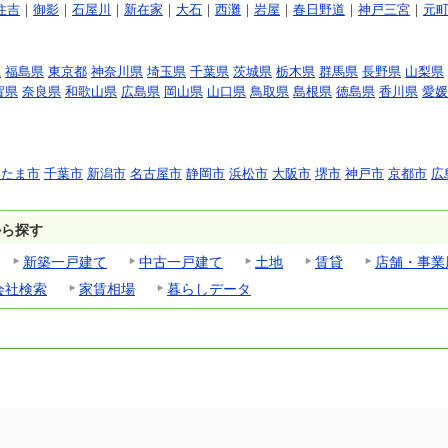
住吉
｜
御影
｜
石屋川
｜
新在家
｜
大石
｜
西灘
｜
岩屋
｜
春日野道
｜
神戸三宮
｜
元
県
福島県
東京都
神奈川県
埼玉県
千葉県
茨城県
栃木県
群馬県
長野県
山梨県
賀県
奈良県
和歌山県
広島県
岡山県
山口県
鳥取県
島根県
徳島県
香川県
愛媛
いたま市
千葉市
新潟市
名古屋市
静岡市
浜松市
大阪市
堺市
神戸市
京都市
広
から探す
新築一戸建て
中古一戸建て
土地
賃貸
店舗・事業
会社検索
家賃相場
暮らしデータ