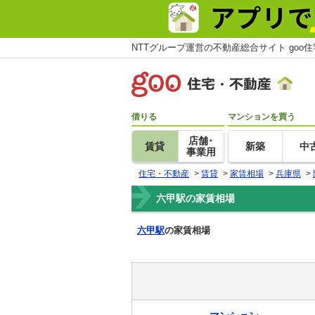
NTTグループ運営の不動産総合サイト goo
借りる
マンションを買う
店舗･
賃貸
新築
中
事業用
住宅・不動産
>
賃貸
>
家賃相場
>
兵庫県
>
六甲駅の家賃相場
六甲駅
の家賃相場