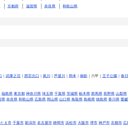
県
京都府
滋賀県
奈良県
和歌山県
口
｜
武庫之荘
｜
西宮北口
｜
夙川
｜
芦屋川
｜
岡本
｜
御影
｜六甲｜
王子公園
｜
春
県
福島県
東京都
神奈川県
埼玉県
千葉県
茨城県
栃木県
群馬県
長野県
山梨県
賀県
奈良県
和歌山県
広島県
岡山県
山口県
鳥取県
島根県
徳島県
香川県
愛媛
いたま市
千葉市
新潟市
名古屋市
静岡市
浜松市
大阪市
堺市
神戸市
京都市
広