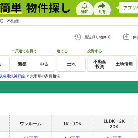
住宅・不動産
0
最近見た物件
保
一戸建てを買う
建てる
投資する
不動産
古
新築
中古
土地
土地活用
投資
阪急電鉄神戸線
>
六甲駅の家賃相場
1LDK・2K
ワンルーム
1K・1DK
2DK