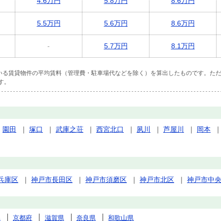
4.6万円
5.8万円
8.6万円
5.5万円
5.6万円
8.6万円
-
5.7万円
8.1万円
ている賃貸物件の平均賃料（管理費・駐車場代などを除く）を算出したものです。ただ
す。
｜
園田
｜
塚口
｜
武庫之荘
｜
西宮北口
｜
夙川
｜
芦屋川
｜
岡本
兵庫区
｜
神戸市長田区
｜
神戸市須磨区
｜
神戸市北区
｜
神戸市中
県
京都府
滋賀県
奈良県
和歌山県