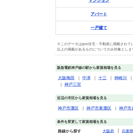
マンション
アパート
一戸建て
※このデータはgoo住宅・不動産に掲載され
以上の掲載があるものについてのみ対象としま
阪急電鉄神戸線の駅から家賃相場を見る
大阪梅田
｜
中津
｜
十三
｜
神崎川
｜
神戸三宮
近辺の市区から家賃相場を見る
神戸市灘区
｜
神戸市東灘区
｜
神戸市
条件を変更して家賃相場を見る
路線から探す
大阪府
兵庫