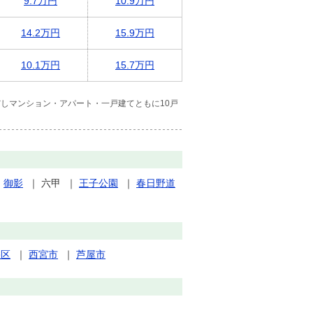
9.7万円
10.9万円
14.2万円
15.9万円
10.1万円
15.7万円
しマンション・アパート・一戸建てともに10戸
｜
御影
｜
六甲
｜
王子公園
｜
春日野道
央区
｜
西宮市
｜
芦屋市