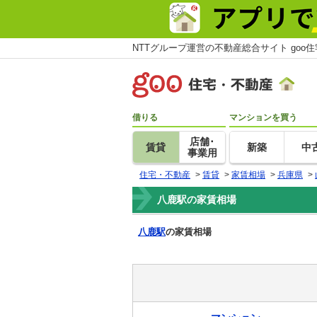
NTTグループ運営の不動産総合サイト goo
借りる
マンションを買う
店舗･
賃貸
新築
中
事業用
住宅・不動産
>
賃貸
>
家賃相場
>
兵庫県
>
八鹿駅の家賃相場
八鹿駅
の家賃相場