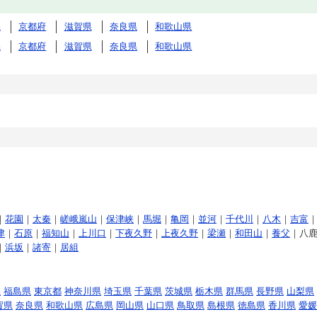
県
京都府
滋賀県
奈良県
和歌山県
県
京都府
滋賀県
奈良県
和歌山県
｜
花園
｜
太秦
｜
嵯峨嵐山
｜
保津峡
｜
馬堀
｜
亀岡
｜
並河
｜
千代川
｜
八木
｜
吉富
津
｜
石原
｜
福知山
｜
上川口
｜
下夜久野
｜
上夜久野
｜
梁瀬
｜
和田山
｜
養父
｜八
｜
浜坂
｜
諸寄
｜
居組
県
福島県
東京都
神奈川県
埼玉県
千葉県
茨城県
栃木県
群馬県
長野県
山梨県
賀県
奈良県
和歌山県
広島県
岡山県
山口県
鳥取県
島根県
徳島県
香川県
愛媛