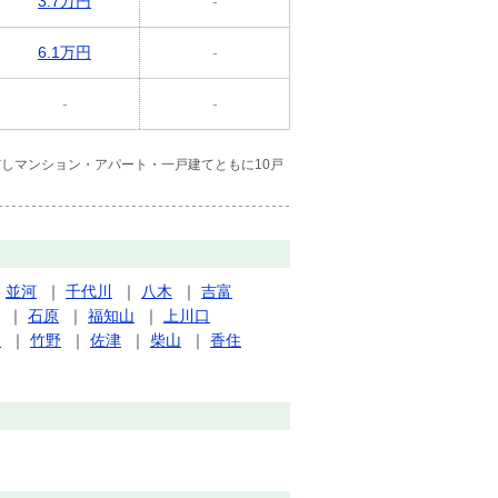
3.7万円
-
6.1万円
-
-
-
しマンション・アパート・一戸建てともに10戸
｜
並河
｜
千代川
｜
八木
｜
吉富
｜
石原
｜
福知山
｜
上川口
泉
｜
竹野
｜
佐津
｜
柴山
｜
香住