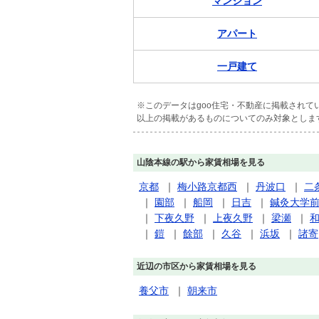
マンション
アパート
一戸建て
※このデータはgoo住宅・不動産に掲載され
以上の掲載があるものについてのみ対象としま
山陰本線の駅から家賃相場を見る
京都
｜
梅小路京都西
｜
丹波口
｜
二
｜
園部
｜
船岡
｜
日吉
｜
鍼灸大学
｜
下夜久野
｜
上夜久野
｜
梁瀬
｜
｜
鎧
｜
餘部
｜
久谷
｜
浜坂
｜
諸寄
近辺の市区から家賃相場を見る
養父市
｜
朝来市