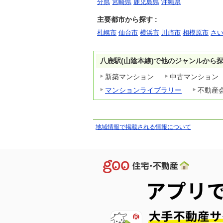
分県
宮崎県
鹿児島県
沖縄県
主要都市から探す :
札幌市
仙台市
横浜市
川崎市
相模原市
さ
八鹿駅(山陰本線)で他のジャンルから
新築マンション
中古マンション
マンションライブラリー
不動産
地域情報で掲載される情報について