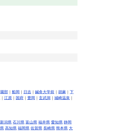
｜
園部
｜
船岡
｜
日吉
｜
鍼灸大学前
｜
胡麻
｜
下
鹿｜
江原
｜
国府
｜
豊岡
｜
玄武洞
｜
城崎温泉
｜
新潟県
石川県
富山県
福井県
愛知県
静岡
県
高知県
福岡県
佐賀県
長崎県
熊本県
大