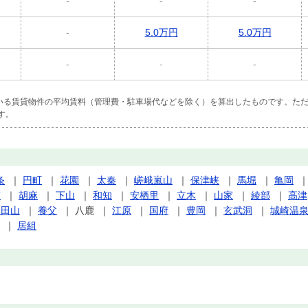
-
-
-
-
5.0万円
5.0万円
-
-
-
ている賃貸物件の平均賃料（管理費・駐車場代などを除く）を算出したものです。ただ
す。
条
｜
円町
｜
花園
｜
太秦
｜
嵯峨嵐山
｜
保津峡
｜
馬堀
｜
亀岡
前
｜
胡麻
｜
下山
｜
和知
｜
安栖里
｜
立木
｜
山家
｜
綾部
｜
高津
和田山
｜
養父
｜
八鹿
｜
江原
｜
国府
｜
豊岡
｜
玄武洞
｜
城崎温
｜
居組