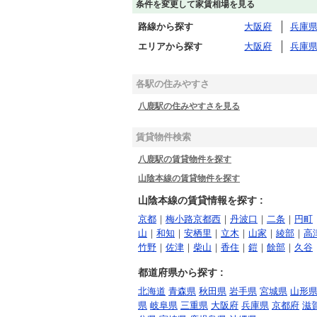
条件を変更して家賃相場を見る
路線から探す
大阪府
兵庫
エリアから探す
大阪府
兵庫
各駅の住みやすさ
八鹿駅の住みやすさを見る
賃貸物件検索
八鹿駅の賃貸物件を探す
山陰本線の賃貸物件を探す
山陰本線の賃貸情報を探す :
京都
｜
梅小路京都西
｜
丹波口
｜
二条
｜
円町
山
｜
和知
｜
安栖里
｜
立木
｜
山家
｜
綾部
｜
高
竹野
｜
佐津
｜
柴山
｜
香住
｜
鎧
｜
餘部
｜
久谷
都道府県から探す :
北海道
青森県
秋田県
岩手県
宮城県
山形
県
岐阜県
三重県
大阪府
兵庫県
京都府
滋