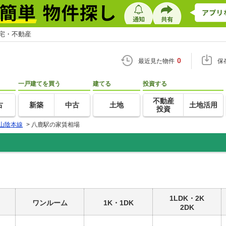
住宅・不動産
0
最近見た物件
保
一戸建てを買う
建てる
投資する
不動産
古
新築
中古
土地
土地活用
投資
山陰本線
>
八鹿駅の家賃相場
1LDK・2K
ワンルーム
1K・1DK
2DK