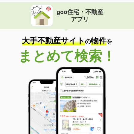
goo住宅・不動産
アプリ
大手不動産サイト
物件
の
を
まとめて検索！