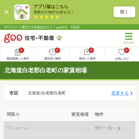
アプリ版はこちら
開く
複数社の物件を探せる！
NTTグループ運営の不動産総合サイト goo住宅・不動産
0
0
0
0
最近検索した条件
最近見た物件
保存した条件
お気に入り
北海道白老郡白老町の家賃相場
市区
変更する
北海道/白老郡白老町
間取り
家賃相場
物件
ワンルーム
-
物件一覧へ