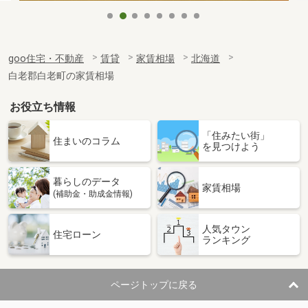
goo住宅・不動産
賃貸
家賃相場
北海道
白老郡白老町の家賃相場
お役立ち情報
「住みたい街」
住まいのコラム
を見つけよう
暮らしのデータ
家賃相場
(補助金・助成金情報)
人気タウン
住宅ローン
ランキング
ページトップに戻る