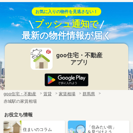
お気に入りの物件を見逃さない！
プッシュ通知で
最新の物件情報が届く
goo住宅・不動産
アプリ
goo住宅・不動産
賃貸
家賃相場
群馬県
赤城駅の家賃相場
お役立ち情報
「住みたい街」
住まいのコラム
を見つけよう