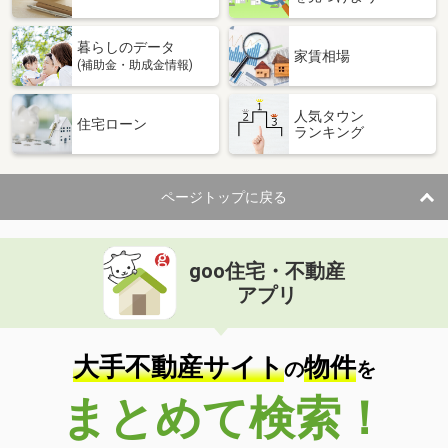
暮らしのデータ
家賃相場
(補助金・助成金情報)
人気タウン
住宅ローン
ランキング
ページトップに戻る
goo住宅・不動産
アプリ
大手不動産サイト
物件
の
を
まとめて検索！