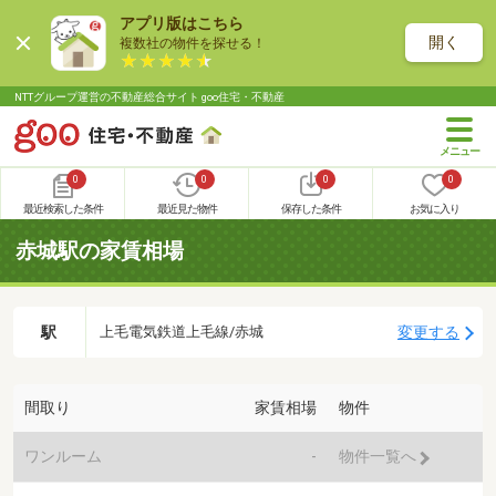
アプリ版はこちら
開く
複数社の物件を探せる！
NTTグループ運営の不動産総合サイト goo住宅・不動産
0
0
0
0
最近検索した条件
最近見た物件
保存した条件
お気に入り
赤城駅の家賃相場
駅
変更する
上毛電気鉄道上毛線/赤城
間取り
家賃相場
物件
ワンルーム
-
物件一覧へ