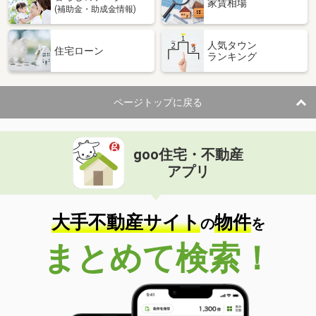
家賃相場
(補助金・助成金情報)
人気タウン
住宅ローン
ランキング
ページトップに戻る
goo住宅・不動産
アプリ
大手不動産サイト
物件
の
を
まとめて検索！