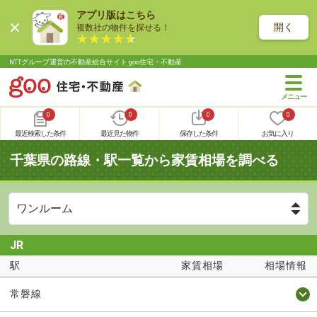
アプリ版はこちら
開く
複数社の物件を探せる！
NTTグループ運営の不動産総合サイト goo住宅・不動産
0
0
0
0
最近検索した条件
最近見た物件
保存した条件
お気に入り
千葉県の路線・駅一覧から家賃相場を調べる
JR
駅
家賃相場
相場情報
常磐線