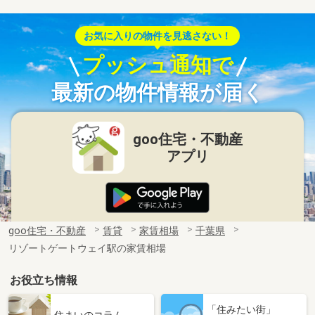
お気に入りの物件を見逃さない！
プッシュ通知で
最新の物件情報が届く
goo住宅・不動産
アプリ
goo住宅・不動産
賃貸
家賃相場
千葉県
リゾートゲートウェイ駅の家賃相場
お役立ち情報
「住みたい街」