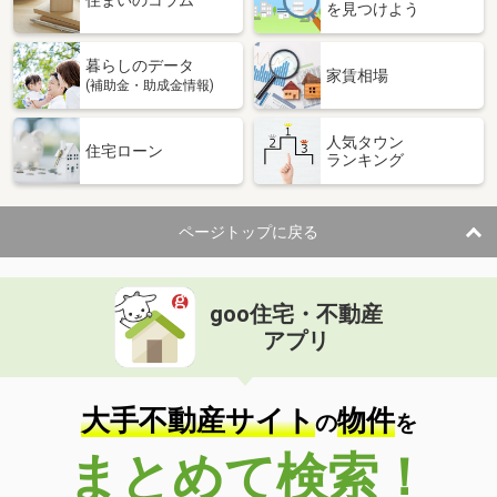
住まいのコラム
を見つけよう
暮らしのデータ
家賃相場
(補助金・助成金情報)
人気タウン
住宅ローン
ランキング
ページトップに戻る
goo住宅・不動産
アプリ
大手不動産サイト
物件
の
を
まとめて検索！