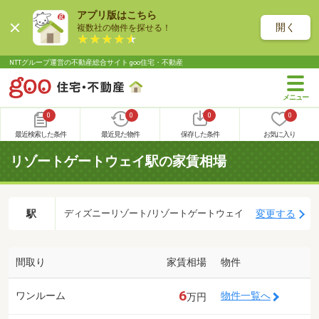
アプリ版はこちら
開く
複数社の物件を探せる！
NTTグループ運営の不動産総合サイト goo住宅・不動産
0
0
0
0
最近検索した条件
最近見た物件
保存した条件
お気に入り
リゾートゲートウェイ駅の家賃相場
駅
変更する
ディズニーリゾート/リゾートゲートウェイ
間取り
家賃相場
物件
6
ワンルーム
物件一覧へ
万円