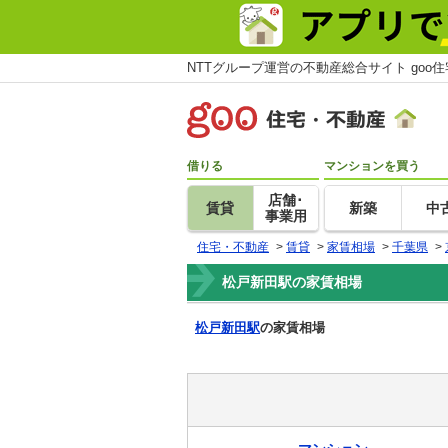
NTTグループ運営の不動産総合サイト goo
借りる
マンションを買う
店舗･
賃貸
新築
中
事業用
住宅・不動産
>
賃貸
>
家賃相場
>
千葉県
>
松戸新田駅の家賃相場
松戸新田駅
の家賃相場