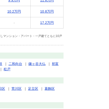
9.9万円
11.8万円
10.2万円
10.8万円
-
17.2万円
しマンション・アパート・一戸建てともに10戸
咲
｜
二和向台
｜
鎌ヶ谷大仏
｜
初富
｜
松戸
田区
｜
荒川区
｜
足立区
｜
葛飾区