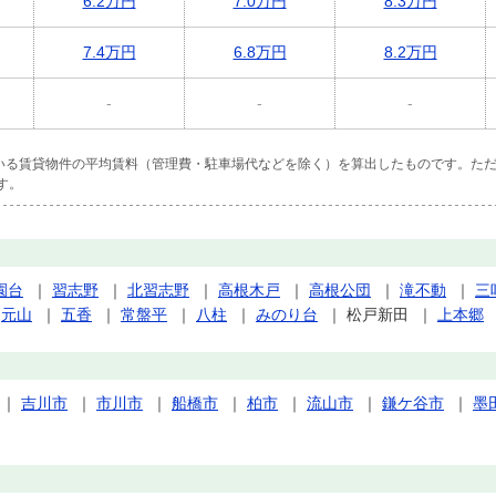
6.2万円
7.0万円
8.3万円
7.4万円
6.8万円
8.2万円
-
-
-
ている賃貸物件の平均賃料（管理費・駐車場代などを除く）を算出したものです。ただ
す。
園台
｜
習志野
｜
北習志野
｜
高根木戸
｜
高根公団
｜
滝不動
｜
三
｜
元山
｜
五香
｜
常盤平
｜
八柱
｜
みのり台
｜
松戸新田
｜
上本郷
｜
吉川市
｜
市川市
｜
船橋市
｜
柏市
｜
流山市
｜
鎌ケ谷市
｜
墨