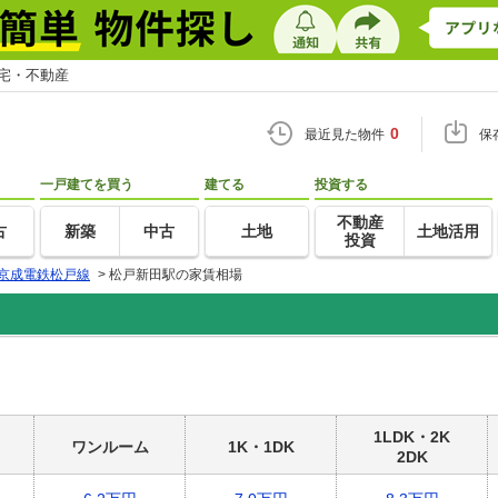
住宅・不動産
0
最近見た物件
保
一戸建てを買う
建てる
投資する
不動産
古
新築
中古
土地
土地活用
投資
京成電鉄松戸線
>
松戸新田駅の家賃相場
1LDK・2K
ワンルーム
1K・1DK
2DK