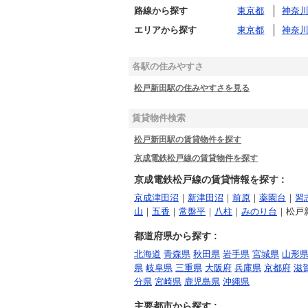
路線から探す
東京都
神奈
エリアから探す
東京都
神奈
各駅の住みやすさ
松戸新田駅の住みやすさを見る
賃貸物件検索
松戸新田駅の賃貸物件を探す
京成電鉄松戸線の賃貸物件を探す
京成電鉄松戸線の賃貸情報を探す :
京成津田沼
｜
新津田沼
｜
前原
｜
薬園台
｜
習
山
｜
五香
｜
常盤平
｜
八柱
｜
みのり台
｜松戸
都道府県から探す :
北海道
青森県
秋田県
岩手県
宮城県
山形
県
岐阜県
三重県
大阪府
兵庫県
京都府
滋
分県
宮崎県
鹿児島県
沖縄県
主要都市から探す :