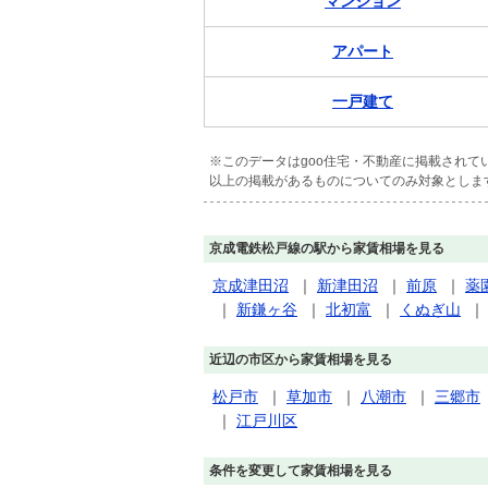
マンション
アパート
一戸建て
※このデータはgoo住宅・不動産に掲載され
以上の掲載があるものについてのみ対象としま
京成電鉄松戸線の駅から家賃相場を見る
京成津田沼
｜
新津田沼
｜
前原
｜
薬
｜
新鎌ヶ谷
｜
北初富
｜
くぬぎ山
近辺の市区から家賃相場を見る
松戸市
｜
草加市
｜
八潮市
｜
三郷市
｜
江戸川区
条件を変更して家賃相場を見る