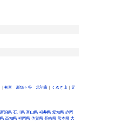
仏
｜
初富
｜
新鎌ヶ谷
｜
北初富
｜
くぬぎ山
｜
元
新潟県
石川県
富山県
福井県
愛知県
静岡
県
高知県
福岡県
佐賀県
長崎県
熊本県
大