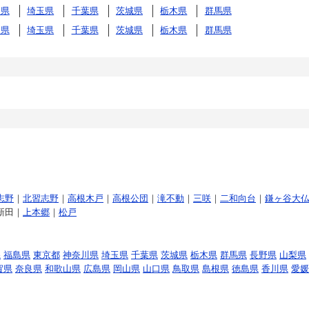
川県
埼玉県
千葉県
茨城県
栃木県
群馬県
川県
埼玉県
千葉県
茨城県
栃木県
群馬県
志野
｜
北習志野
｜
高根木戸
｜
高根公団
｜
滝不動
｜
三咲
｜
二和向台
｜
鎌ヶ谷大
新田｜
上本郷
｜
松戸
県
福島県
東京都
神奈川県
埼玉県
千葉県
茨城県
栃木県
群馬県
長野県
山梨県
賀県
奈良県
和歌山県
広島県
岡山県
山口県
鳥取県
島根県
徳島県
香川県
愛媛