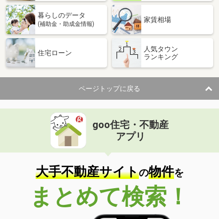
暮らしのデータ
家賃相場
(補助金・助成金情報)
人気タウン
住宅ローン
ランキング
ページトップに戻る
goo住宅・不動産
アプリ
大手不動産サイト
物件
の
を
まとめて検索！