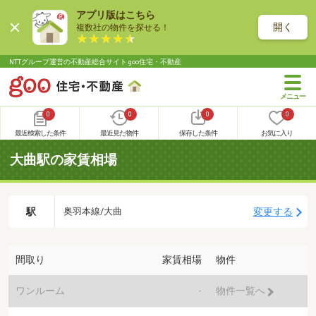
アプリ版はこちら
開く
複数社の物件を探せる！
NTTグループ運営の不動産総合サイト goo住宅・不動産
0
0
0
0
最近検索した条件
最近見た物件
保存した条件
お気に入り
大曲駅の家賃相場
駅
変更する
奥羽本線/大曲
間取り
家賃相場
物件
ワンルーム
-
物件一覧へ