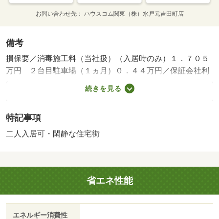
お問い合わせ先
ハウスコム関東（株）水戸元吉田町店
備考
損保要／消毒施工料（当社扱）（入居時のみ）１．７０５
万円 ２台目駐車場（１ヵ月）０．４４万円／保証会社利
用必：保証人代行サービス保証料・家賃集金サービス手数
続きを見る
料 １０ ０００円／入居時、以降は月額賃料の１％／毎
月（入居期間中）／二人入居可／事務所利用不可／ハウス
特記事項
クリーニング代５８ ３００円（退去時）、消毒施工料
（当社扱） １７ ０５０円／入居時のみ、保険加入義務
二人入居可・閑静な住宅街
有、２台目駐車場 ４ ４００円／１ヵ月／バストイレ別
／エアコン／ガスコンロ対応／フローリング／ＴＶインタ
ーホン／浴室乾燥機／室内洗濯置／シューズボックス／シ
省エネ性能
ステムキッチン／追焚機能浴室／温水洗浄便座／洗面所独
立／洗面化粧台／２口コンロ／宅配ボックス／礼金不要／
閑静な住宅地／対面式キッチン／防犯カメラ／全居室洋室
エネルギー消費性
／ウォークインクロゼット／単身者相談／敷金１ヶ月／二