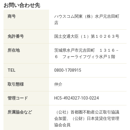
お問い合わせ先
商号
ハウスコム関東（株）水戸元吉田町
店
免許番号
国土交通大臣（１）第１０２６３号
所在地
茨城県水戸市元吉田町 １３１６－
６ フォーライフヴィラ水戸１階
TEL
0800-1708915
取引態様
仲介
管理コード
HC5-4924327-103-0224
所属協会など
（公社）首都圏不動産公正取引協議
会加盟、（公財）日本賃貸住宅管理
協会会員