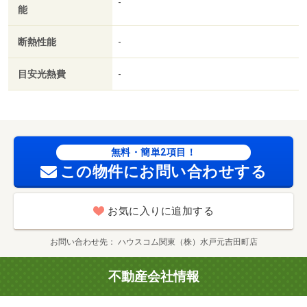
-
能
人入居相談／全居室フローリング／エアコン２台／床下収
納／築２年以内／築３年以内／浴室未使用／トイレ未使用
断熱性能
-
／築５年以内／キッチン未使用／プロパンガス／インナー
バルコニー／ＢＳ／ＩＴ重説 対応物件／マクドナルド
目安光熱費
-
５０号水戸大塚店（飲食店）まで５２８ｍ／セブンイレブ
ン 水戸インター店（コンビニ）まで３２１ｍ／セブンイ
レブン 水戸加倉井町店（コンビニ）まで１１８７ｍ／フ
ァミリーマート 水戸加倉井店（コンビニ）まで９９５ｍ
／ヨークベニマル双葉台店（スーパー）まで１９１１ｍ／
無料・簡単2項目！
ドラッグストア マツモトキヨシ 水戸双葉台店（ドラッ
この物件にお問い合わせする
グストア）まで１８８４ｍ/賃貸戸数:10戸
お気に入りに追加する
お問い合わせ先
ハウスコム関東（株）水戸元吉田町店
不動産会社情報