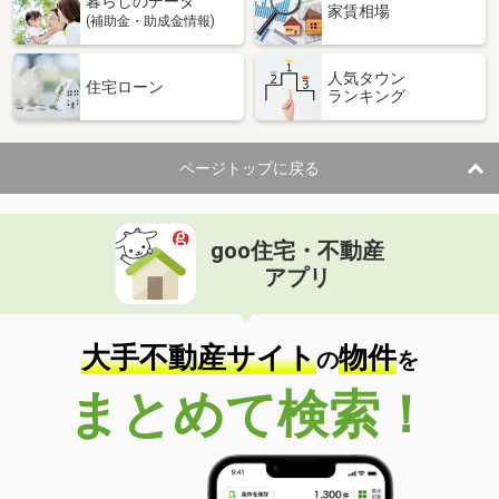
暮らしのデータ
家賃相場
(補助金・助成金情報)
人気タウン
住宅ローン
ランキング
ページトップに戻る
goo住宅・不動産
アプリ
大手不動産サイト
物件
の
を
まとめて検索！