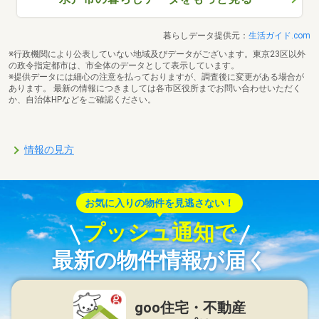
暮らしデータ提供元：
生活ガイド.com
※行政機関により公表していない地域及びデータがございます。東京23区以外
の政令指定都市は、市全体のデータとして表示しています。
※提供データには細心の注意を払っておりますが、調査後に変更がある場合が
あります。 最新の情報につきましては各市区役所までお問い合わせいただく
か、自治体HPなどをご確認ください。
情報の見方
お気に入りの物件を見逃さない！
プッシュ通知で
最新の物件情報が届く
goo住宅・不動産