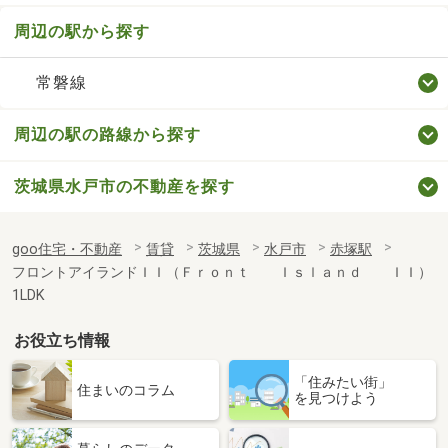
周辺の駅から探す
常磐線
周辺の駅の路線から探す
茨城県水戸市の不動産を探す
goo住宅・不動産
賃貸
茨城県
水戸市
赤塚駅
フロントアイランドＩＩ（Ｆｒｏｎｔ Ｉｓｌａｎｄ ＩＩ）
1LDK
お役立ち情報
「住みたい街」
住まいのコラム
を見つけよう