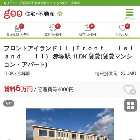
NTTグループ運営の不動産総合サイト goo住宅・不動産
0
1
0
0
最近検索した条件
最近見た物件
保存した条件
お気に入り
フロントアイランドＩＩ（Ｆｒｏｎｔ Ｉｓｌ
ａｎｄ ＩＩ） 赤塚駅 1LDK 賃貸(賃貸マンシ
ョン・アパート)
1LDK / 赤塚駅
情報提供元
SUUMO
6
賃料
万円
/ 管理費等4000円
1
/
17