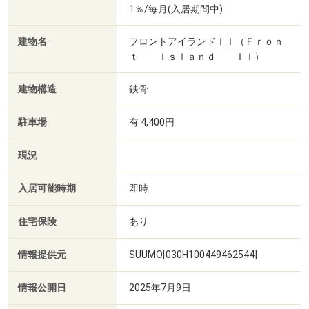
1％/毎月(入居期間中)
建物名
フロントアイランドＩＩ（Ｆｒｏｎ
ｔ Ｉｓｌａｎｄ ＩＩ）
建物構造
鉄骨
駐車場
有 4,400円
現況
入居可能時期
即時
住宅保険
あり
情報提供元
SUUMO[030H100449462544]
情報公開日
2025年7月9日