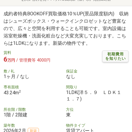
成約者特典BOOKOFF買取価格10％UP(景品限度額内) 収納
はシューズボックス・ウォークインクロゼットなど豊富な
ので、広々と空間を利用することも可能です。室内設備は
浴室乾燥機・洗面化粧台など大変充実しております。こち
らは1LDKになります。新築の物件です。
賃料
初期費用
6
を知りたい
/ 管理費等 4000円
万円
敷 / 礼
保証金
1ヶ月 / なし
なし
専有面積
間取り
2
1LDK(洋５．９ ＬＤＫ１
43.24m
１．７)
所在階 / 階数
方位
1階 / 2階建
東
築年数
物件タイプ
2026年2月
賃貸アパート
新築