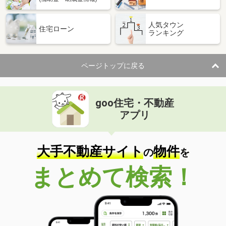
人気タウン
住宅ローン
ランキング
ページトップに戻る
goo住宅・不動産
アプリ
大手不動産サイト
物件
の
を
まとめて検索！