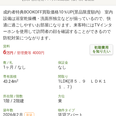
成約者特典BOOKOFF買取価格10％UP(景品限度額内) 室内
設備は浴室乾燥機・洗面所独立などが揃っているので、快
適に過ごしやすいお部屋になります。来客時にはTVインタ
ーホンを使用して訪問者の顔を確認することができるので
防犯対策につながります。
賃料
初期費用
6
を知りたい
/ 管理費等 4000円
万円
敷 / 礼
保証金
1ヶ月 / なし
なし
専有面積
間取り
2
1LDK(洋５．９ ＬＤＫ１
43.24m
１．７)
所在階 / 階数
方位
1階 / 2階建
東
築年数
物件タイプ
2026年2月
賃貸アパート
新築