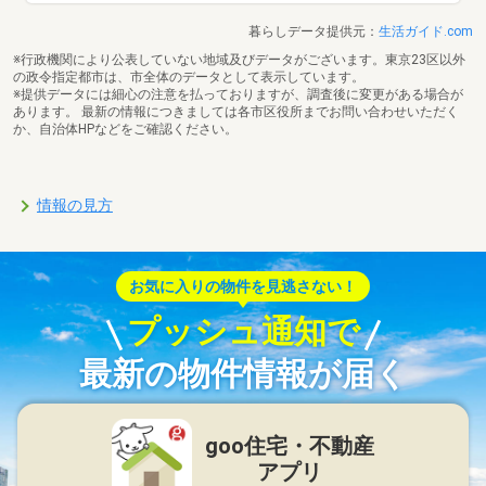
暮らしデータ提供元：
生活ガイド.com
※行政機関により公表していない地域及びデータがございます。東京23区以外
の政令指定都市は、市全体のデータとして表示しています。
※提供データには細心の注意を払っておりますが、調査後に変更がある場合が
あります。 最新の情報につきましては各市区役所までお問い合わせいただく
か、自治体HPなどをご確認ください。
情報の見方
お気に入りの物件を見逃さない！
プッシュ通知で
最新の物件情報が届く
goo住宅・不動産
アプリ