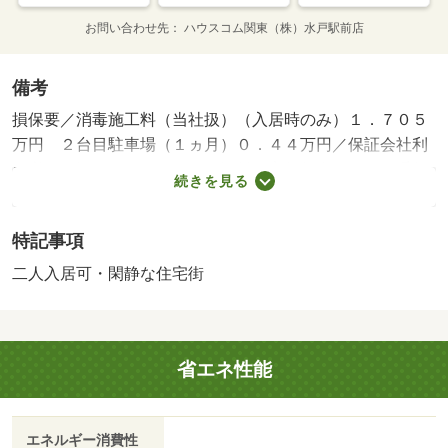
お問い合わせ先
ハウスコム関東（株）水戸駅前店
備考
損保要／消毒施工料（当社扱）（入居時のみ）１．７０５
万円 ２台目駐車場（１ヵ月）０．４４万円／保証会社利
用必：保証人代行サービス保証料・家賃集金サービス手数
続きを見る
料 １０ ０００円／入居時、以降は月額賃料の１％／毎
月（入居期間中）／二人入居可／事務所利用不可／ハウス
特記事項
クリーニング代５８ ３００円（退去時）、消毒施工料
（当社扱） １７ ０５０円／入居時のみ、保険加入義務
二人入居可・閑静な住宅街
有、２台目駐車場 ４ ４００円／１ヵ月／バストイレ別
／エアコン／ガスコンロ対応／フローリング／ＴＶインタ
ーホン／浴室乾燥機／室内洗濯置／シューズボックス／シ
省エネ性能
ステムキッチン／追焚機能浴室／温水洗浄便座／洗面所独
立／洗面化粧台／２口コンロ／宅配ボックス／礼金不要／
閑静な住宅地／対面式キッチン／防犯カメラ／全居室洋室
エネルギー消費性
／ウォークインクロゼット／単身者相談／敷金１ヶ月／二