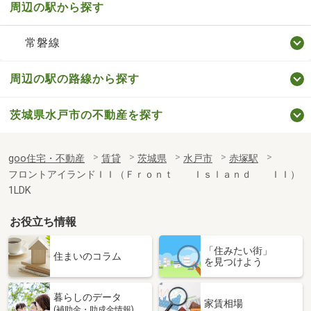
周辺の駅から探す
常磐線
周辺の駅の路線から探す
茨城県水戸市の不動産を探す
goo住宅・不動産
賃貸
茨城県
水戸市
赤塚駅
フロントアイランドＩＩ（Ｆｒｏｎｔ Ｉｓｌａｎｄ ＩＩ）
1LDK
お役立ち情報
「住みたい街」
住まいのコラム
を見つけよう
暮らしのデータ
家賃相場
(補助金・助成金情報)