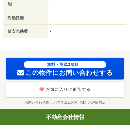
-
能
人入居相談／全居室フローリング／エアコン２台／床下収
納／築２年以内／築３年以内／浴室未使用／トイレ未使用
断熱性能
-
／築５年以内／キッチン未使用／プロパンガス／インナー
バルコニー／ＢＳ／ＩＴ重説 対応物件／マクドナルド
目安光熱費
-
５０号水戸大塚店（飲食店）まで５２８ｍ／セブンイレブ
ン 水戸インター店（コンビニ）まで３２１ｍ／セブンイ
レブン 水戸加倉井町店（コンビニ）まで１１８７ｍ／フ
ァミリーマート 水戸加倉井店（コンビニ）まで９９５ｍ
／ヨークベニマル双葉台店（スーパー）まで１９１１ｍ／
無料・簡単2項目！
ドラッグストア マツモトキヨシ 水戸双葉台店（ドラッ
この物件にお問い合わせする
グストア）まで１８８４ｍ/賃貸戸数:10戸
お気に入りに追加する
お問い合わせ先
ハウスコム関東（株）水戸駅前店
不動産会社情報