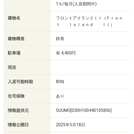
1％/毎月(入居期間中)
建物名
フロントアイランドＩＩ（Ｆｒｏｎ
ｔ Ｉｓｌａｎｄ ＩＩ）
建物構造
鉄骨
駐車場
有 4,400円
現況
入居可能時期
即時
住宅保険
あり
情報提供元
SUUMO[030H100440105806]
情報公開日
2025年5月18日