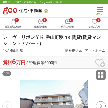
NTTグループ運営の不動産総合サイト goo住宅・不動産
0
1
0
0
最近検索した条件
最近見た物件
保存した条件
お気に入り
レーヴ・リボンＹＫ 勝山町駅 1K 賃貸(賃貸マン
ション・アパート)
1K / 勝山町駅
情報提供元
アットホーム
6
賃料
万円
/ 管理費等6000円
1
/
16