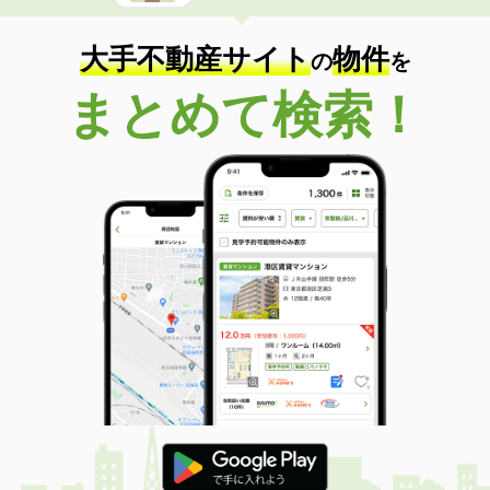
大手不動産サイト
物件
の
を
まとめて検索！