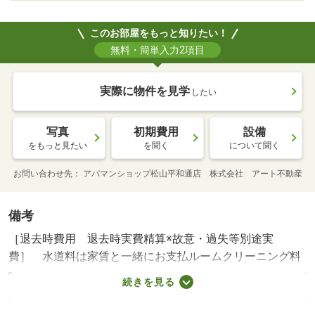
このお部屋をもっと知りたい！
無料・簡単入力2項目
実際に物件を見学
したい
写真
初期費用
設備
をもっと見たい
を聞く
について聞く
お問い合わせ先
アパマンショップ松山平和通店 株式会社 アート不動産
備考
［退去時費用 退去時実費精算※故意・過失等別途実
費］ 水道料は家賃と一緒にお支払ルームクリーニング料
金にエアコンクリーニング費用含む町会費は実費精算
続きを見る
【法人契約個人負担分について】 法人契約とする場合、
個人負担分の支払い方法は原則「カード決済」となりま