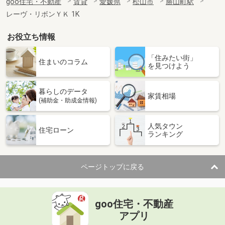
goo住宅・不動産
賃貸
愛媛県
松山市
勝山町駅
レーヴ・リボンＹＫ 1K
お役立ち情報
「住みたい街」
住まいのコラム
を見つけよう
暮らしのデータ
家賃相場
(補助金・助成金情報)
人気タウン
住宅ローン
ランキング
ページトップに戻る
goo住宅・不動産
アプリ