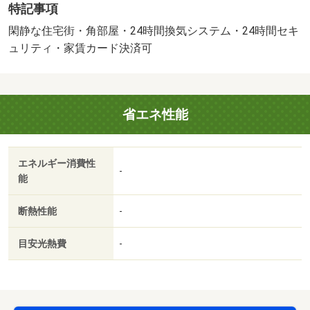
特記事項
す。 ＮＯ：１００６２４２６５２・賃貸保証等：加入
要（機関保証加入必須。初回保証料３５０００円、月額保
閑静な住宅街・角部屋・24時間換気システム・24時間セキ
証料賃料等総額の１％＋８００円／月（その他商品あ
ュリティ・家賃カード決済可
り））・維持費等：上下水道料３，０００円／月・オンラ
イン内見も可能です♪自宅でも気になる物件が見学できま
す！お友達紹介キャンペーンも実施中！お気軽にお問い合
省エネ性能
わせください！！・バイク置場：なし・駐輪場：有/室内清
掃費用 49500円/Ｄ－ｒｏｏｍＣａｒｄキー料金 16500円/
ＩＣロック電池（初回） 2750円
エネルギー消費性
-
能
断熱性能
-
目安光熱費
-