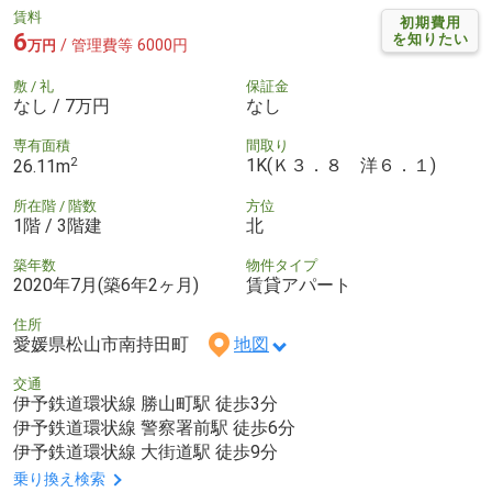
賃料
初期費用
6
を知りたい
/ 管理費等 6000円
万円
敷 / 礼
保証金
なし / 7万円
なし
専有面積
間取り
2
1K(Ｋ３．８ 洋６．１)
26.11m
所在階 / 階数
方位
1階 / 3階建
北
築年数
物件タイプ
2020年7月(築6年2ヶ月)
賃貸アパート
住所
愛媛県松山市南持田町
地図
交通
伊予鉄道環状線 勝山町駅 徒歩3分
伊予鉄道環状線 警察署前駅 徒歩6分
伊予鉄道環状線 大街道駅 徒歩9分
乗り換え検索