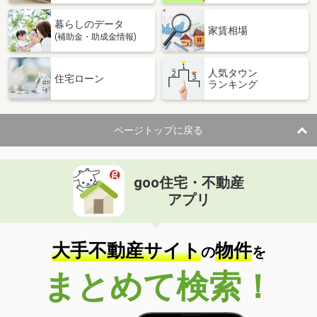
暮らしのデータ
家賃相場
(補助金・助成金情報)
人気タウン
住宅ローン
ランキング
ページトップに戻る
goo住宅・不動産
アプリ
大手不動産サイト
物件
の
を
まとめて検索！