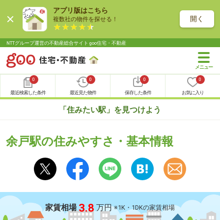
アプリ版はこちら
開く
複数社の物件を探せる！
NTTグループ運営の不動産総合サイト goo住宅・不動産
0
0
0
0
最近検索した条件
最近見た物件
保存した条件
お気に入り
「住みたい駅」を見つけよう
余戸駅の住みやすさ・基本情報
3.8
家賃相場
万円
※1K・1DKの家賃相場