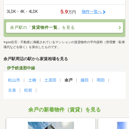
5.9
3LDK・4K・4LDK
物件一覧へ
万円
余戸駅の「
賃貸物件一覧
」を見る
※goo住宅・不動産に掲載されているマンションの賃貸物件の平均賃料（管理費・駐車
場代などを除く）を算出したものです。
余戸駅周辺の駅から家賃相場を見る
伊予鉄道郡中線
松山市
土橋
土居田
余戸
鎌田
岡田
古泉
松前
余戸の新着物件（賃貸）を見る