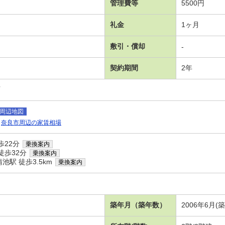
管理費等
5500円
礼金
1ヶ月
敷引・償却
-
契約期間
2年
可
周辺地図
奈良市周辺の家賃相場
歩22分
乗換案内
徒歩32分
乗換案内
駅 徒歩3.5km
乗換案内
築年月（築年数）
2006年6月(