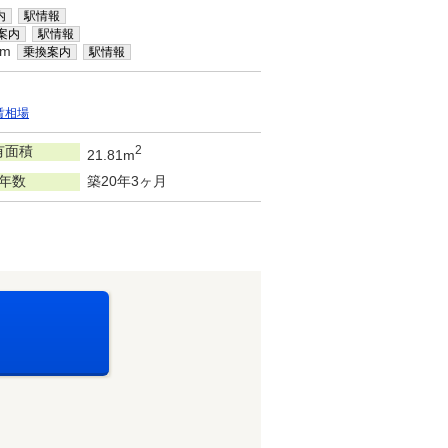
内
駅情報
案内
駅情報
km
乗換案内
駅情報
賃相場
有面積
2
21.81m
年数
築20年3ヶ月