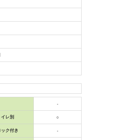
日
-
トイレ別
○
ロック付き
-