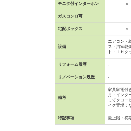
モニタ付インターホン
○
ガスコンロ可
-
宅配ボックス
○
エアコン・
設備
ス・浴室乾
ト・ＩＨク
リフォーム履歴
-
リノベーション履歴
-
家具家電付
月・インタ
備考
してクロー
イク置場：なし
特記事項
最上階・初