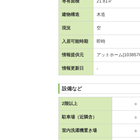
専有面積
21.81㎡
建物構造
木造
現況
空
入居可能時期
即時
情報提供元
アットホーム[1038576
情報更新日
-
設備など
2階以上
○
駐車場（近隣含）
○
室内洗濯機置き場
○