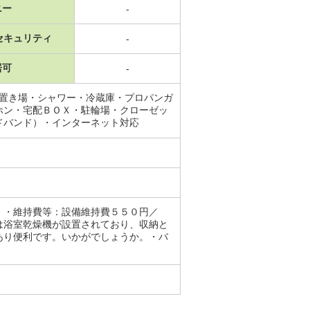
ニー
-
セキュリティ
-
居可
-
機置き場・シャワー・冷蔵庫・プロパンガ
ホン・宅配ＢＯＸ・駐輪場・クローゼッ
ドバンド）・インターネット対応
）・維持費等：設備維持費５５０円／
は浴室乾燥機が設置されており、収納と
あり便利です。いかがでしょうか。・バ