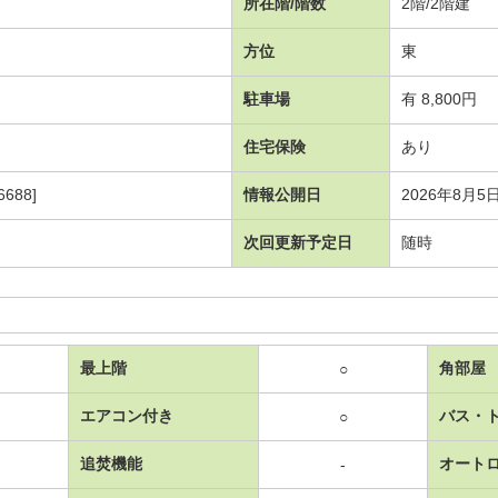
所在階/階数
2階/2階建
方位
東
駐車場
有 8,800円
住宅保険
あり
688]
情報公開日
2026年8月5
次回更新予定日
随時
最上階
角部屋
○
エアコン付き
バス・
○
追焚機能
オート
-