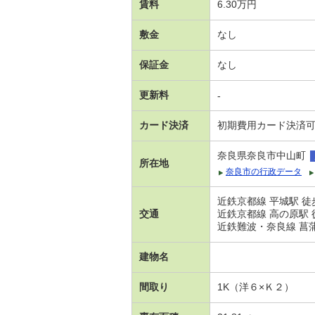
賃料
6.30万円
敷金
なし
保証金
なし
更新料
-
カード決済
初期費用カード決済
奈良県奈良市中山町
所在地
奈良市の行政データ
近鉄京都線 平城駅 徒
交通
近鉄京都線 高の原駅 
近鉄難波・奈良線 菖蒲池
建物名
間取り
1K（洋６×Ｋ２）