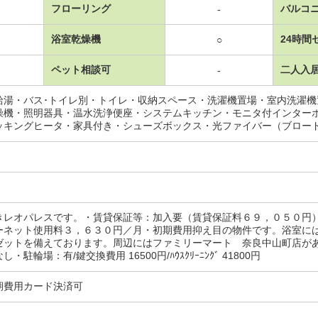
フローリング
バルコ
-
浴室乾燥機
24時間
○
ペット相談可
二人入
-
給湯・バス･トイレ別・トイレ・収納スペース・洗濯機置場・室内洗濯
燥機・照明器具・温水洗浄便座・システムキッチン・モニタ付インター
ッキングヒータ・家具付き・シューズボックス・光ファイバー（ブロー
きレオパレスです。・賃貸保証等：加入要（賃貸保証料６９，０５０円
ーネット使用料３，６３０円／月・初期費用抑え目の物件です。浴室に
ゼットを備えております。周辺にはファミリーマート 奈良中山町店が
・駐輪場：有/鍵交換費用 16500円/ﾊｳｽｸﾘｰﾆﾝｸﾞ 41800円
期費用カード決済可