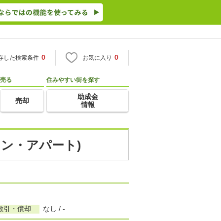
0
0
存した検索条件
お気に入り
売る
住みやすい街を探す
助成金
売却
情報
ョン・アパート)
敷引・償却
なし / -