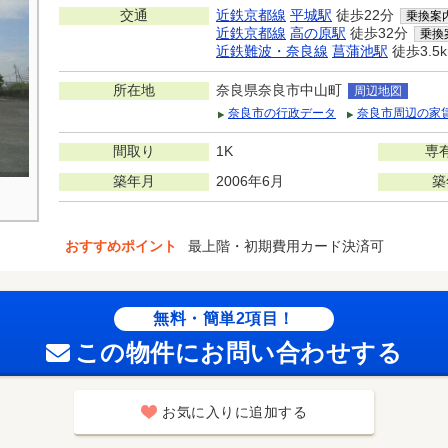
交通
近鉄京都線
平城駅
徒歩22分
乗換案
近鉄京都線
高の原駅
徒歩32分
乗換
近鉄難波・奈良線
菖蒲池駅
徒歩3.5
所在地
奈良県奈良市中山町
周辺地図
奈良市の行政データ
奈良市周辺の家
間取り
1K
専
築年月
2006年6月
築
おすすめポイント
最上階・初期費用カード決済可
無料・簡単2項目！
この物件にお問い合わせする
お気に入りに追加する