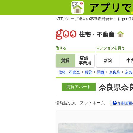
NTTグループ運営の不動産総合サイト goo
借りる
マンションを買う
店舗･
賃貸
新築
中
事業用
住宅・不動産
>
賃貸
>
関西
>
奈良県
>
奈良
奈良県奈良
賃貸アパート
情報提供元
アットホーム
印刷画面