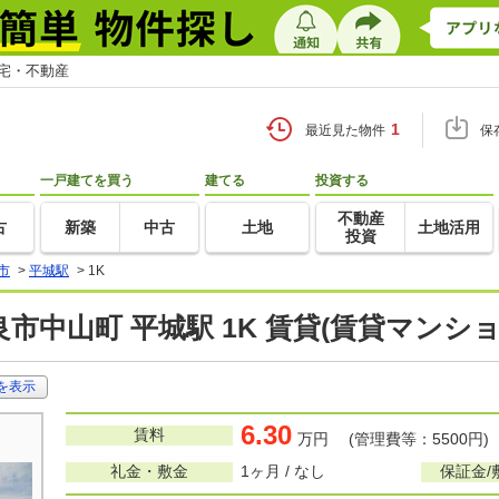
住宅・不動産
1
最近見た物件
保
一戸建てを買う
建てる
投資する
不動産
古
新築
中古
土地
土地活用
投資
市
>
平城駅
>
1K
市中山町 平城駅 1K 賃貸(賃貸マンシ
を表示
6.30
賃料
万円 (管理費等：5500円)
礼金・敷金
1ヶ月 / なし
保証金/