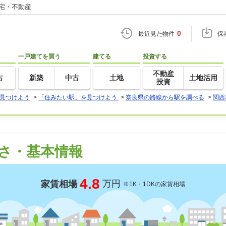
住宅・不動産
0
最近見た物件
保
一戸建てを買う
建てる
投資する
不動産
古
新築
中古
土地
土地活用
投資
見つけよう
>
「住みたい駅」を見つけよう
>
奈良県の路線から駅を調べる
>
関西
さ・基本情報
4.8
万円
家賃相場
※1K・1DKの家賃相場