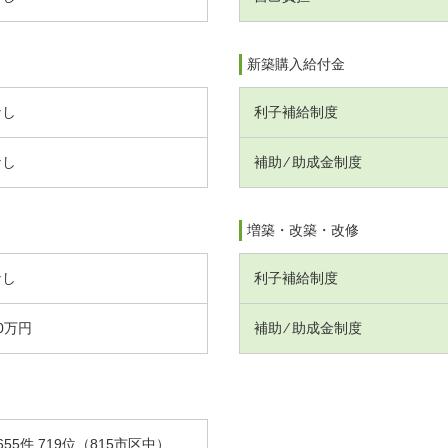
新築購入給付金
なし
利子補給制度
なし
補助 ⁄ 助成金制度
増築・改築・改修
なし
利子補給制度
0万円
補助 ⁄ 助成金制度
655件 719位（815市区中）