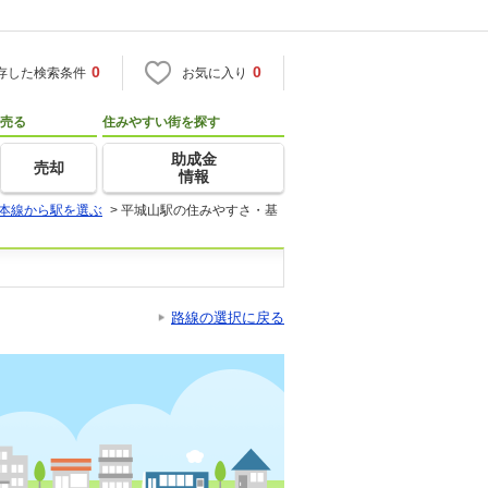
0
0
存した検索条件
お気に入り
売る
住みやすい街を探す
助成金
売却
情報
本線から駅を選ぶ
>
平城山駅の住みやすさ・基
路線の選択に戻る