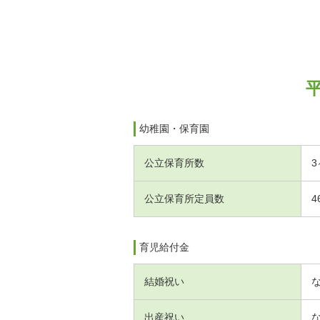
幼稚園・保育園
公立保育所数
3
公立保育所定員数
4
育児給付金
結婚祝い
出産祝い