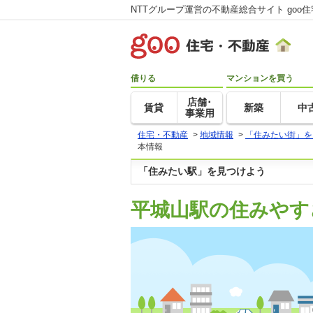
NTTグループ運営の不動産総合サイト goo
借りる
マンションを買う
店舗･
賃貸
新築
中
事業用
住宅・不動産
>
地域情報
>
「住みたい街」を
本情報
「住みたい駅」を見つけよう
平城山駅の住みやす